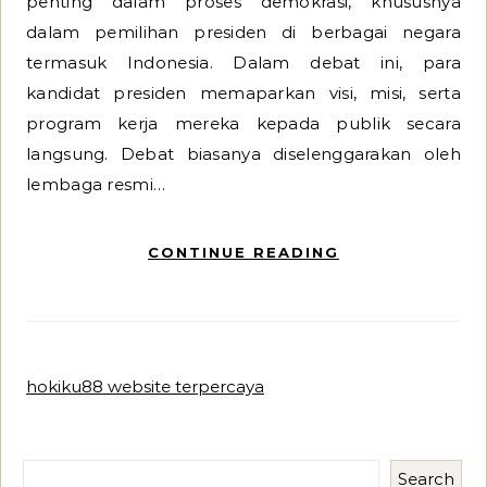
penting dalam proses demokrasi, khususnya
dalam pemilihan presiden di berbagai negara
termasuk Indonesia. Dalam debat ini, para
kandidat presiden memaparkan visi, misi, serta
program kerja mereka kepada publik secara
langsung. Debat biasanya diselenggarakan oleh
lembaga resmi…
CONTINUE READING
hokiku88 website terpercaya
Search