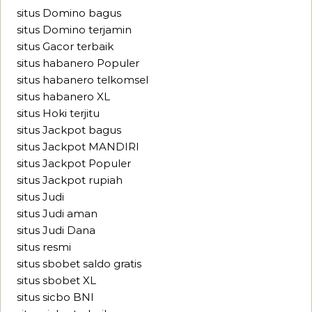
situs Domino bagus
situs Domino terjamin
situs Gacor terbaik
situs habanero Populer
situs habanero telkomsel
situs habanero XL
situs Hoki terjitu
situs Jackpot bagus
situs Jackpot MANDIRI
situs Jackpot Populer
situs Jackpot rupiah
situs Judi
situs Judi aman
situs Judi Dana
situs resmi
situs sbobet saldo gratis
situs sbobet XL
situs sicbo BNI