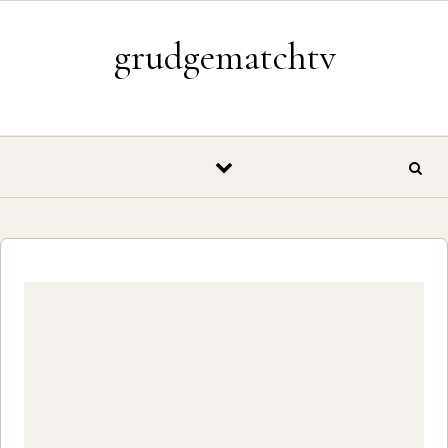
Skip to content
grudgematchtv