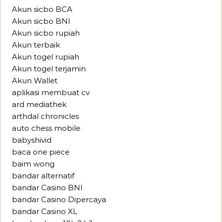
Akun sicbo BCA
Akun sicbo BNI
Akun sicbo rupiah
Akun terbaik
Akun togel rupiah
Akun togel terjamin
Akun Wallet
aplikasi membuat cv
ard mediathek
arthdal chronicles
auto chess mobile
babyshivid
baca one piece
baim wong
bandar alternatif
bandar Casino BNI
bandar Casino Dipercaya
bandar Casino XL