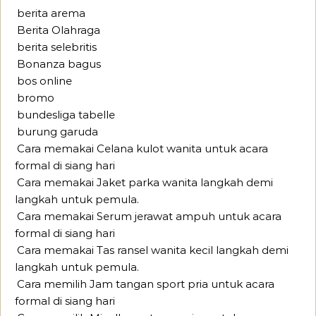
berita arema
Berita Olahraga
berita selebritis
Bonanza bagus
bos online
bromo
bundesliga tabelle
burung garuda
Cara memakai Celana kulot wanita untuk acara
formal di siang hari
Cara memakai Jaket parka wanita langkah demi
langkah untuk pemula.
Cara memakai Serum jerawat ampuh untuk acara
formal di siang hari
Cara memakai Tas ransel wanita kecil langkah demi
langkah untuk pemula.
Cara memilih Jam tangan sport pria untuk acara
formal di siang hari