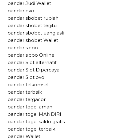
bandar Judi Wallet
bandar ovo
bandar sbobet rupiah
bandar sbobet terjitu
bandar sbobet uang asli
bandar sbobet Wallet
bandar sicbo
bandar sicbo Online
bandar Slot alternatif
bandar Slot Dipercaya
bandar Slot ovo
bandar telkomsel
bandar terbaik
bandar tergacor
bandar togel aman
bandar togel MANDIRI
bandar togel saldo gratis
bandar togel terbaik
bandar Wallet