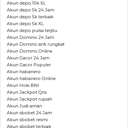
Akun depo 10k XL
Akun depo 5k 24 Jam
Akun depo 5k terbaik
Akun depo 5k XL
Akun depo pulsa terjitu
Akun Domino 24 Jam
Akun Domino anti rungkat
Akun Domino Online
Akun Gacor 24 Jam
Akun Gacor Populer
Akun habanero
Akun habanero Online
Akun Hoki BNI
Akun Jackpot Qris
Akun Jackpot rupiah
Akun Judi aman
Akun sbobet 24 Jam
Akun sbobet resmi
Akun sbobet terbaik