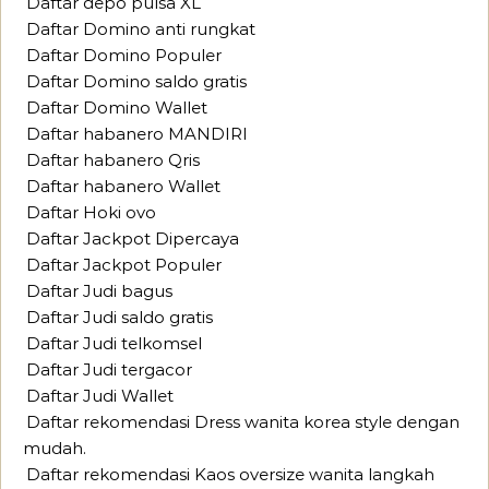
Daftar depo pulsa XL
Daftar Domino anti rungkat
Daftar Domino Populer
Daftar Domino saldo gratis
Daftar Domino Wallet
Daftar habanero MANDIRI
Daftar habanero Qris
Daftar habanero Wallet
Daftar Hoki ovo
Daftar Jackpot Dipercaya
Daftar Jackpot Populer
Daftar Judi bagus
Daftar Judi saldo gratis
Daftar Judi telkomsel
Daftar Judi tergacor
Daftar Judi Wallet
Daftar rekomendasi Dress wanita korea style dengan
mudah.
Daftar rekomendasi Kaos oversize wanita langkah