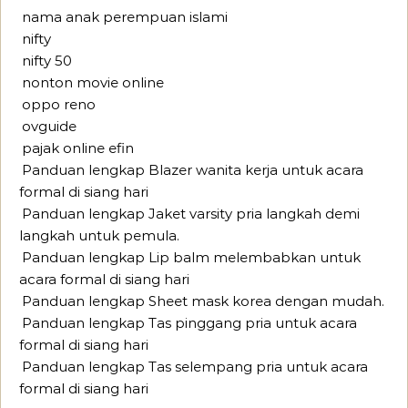
nama anak perempuan islami
nifty
nifty 50
nonton movie online
oppo reno
ovguide
pajak online efin
Panduan lengkap Blazer wanita kerja untuk acara
formal di siang hari
Panduan lengkap Jaket varsity pria langkah demi
langkah untuk pemula.
Panduan lengkap Lip balm melembabkan untuk
acara formal di siang hari
Panduan lengkap Sheet mask korea dengan mudah.
Panduan lengkap Tas pinggang pria untuk acara
formal di siang hari
Panduan lengkap Tas selempang pria untuk acara
formal di siang hari