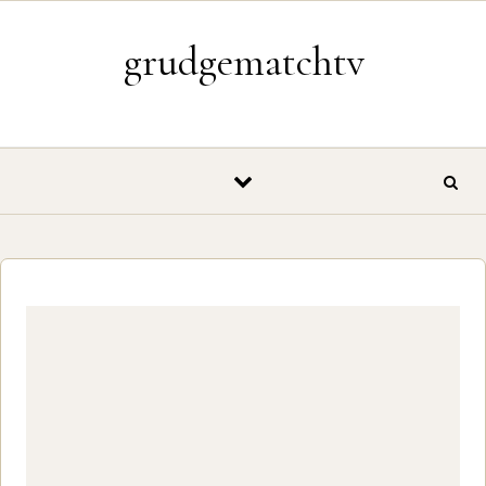
Skip to content
grudgematchtv