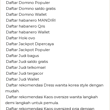
Daftar Domino Populer
Daftar Domino saldo gratis
Daftar Domino Wallet
Daftar habanero MANDIRI
Daftar habanero Qris
Daftar habanero Wallet
Daftar Hoki ovo
Daftar Jackpot Dipercaya
Daftar Jackpot Populer
Daftar Judi bagus
Daftar Judi saldo gratis
Daftar Judi telkomsel
Daftar Judi tergacor
Daftar Judi Wallet
Daftar rekomendasi Dress wanita korea style dengan
mudah.
Daftar rekomendasi Kaos oversize wanita langkah
demi langkah untuk pemula.
Daftar rekomendasi Kaos oversized pria dengan