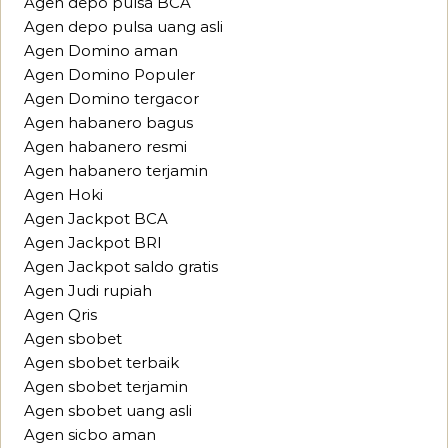
Agen depo pulsa BCA
Agen depo pulsa uang asli
Agen Domino aman
Agen Domino Populer
Agen Domino tergacor
Agen habanero bagus
Agen habanero resmi
Agen habanero terjamin
Agen Hoki
Agen Jackpot BCA
Agen Jackpot BRI
Agen Jackpot saldo gratis
Agen Judi rupiah
Agen Qris
Agen sbobet
Agen sbobet terbaik
Agen sbobet terjamin
Agen sbobet uang asli
Agen sicbo aman