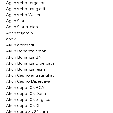
Agen sicbo tergacor
Agen sicbo uang asli
Agen sicbo Wallet
Agen Slot
Agen Slot rupiah
Agen terjamin
ahok
Akun alternatif
Akun Bonanza aman
Akun Bonanza BNI
Akun Bonanza Dipercaya
Akun Bonanza resmi
Akun Casino anti rungkat
Akun Casino Dipercaya
Akun depo 10k BCA
Akun depo 10k Dana
Akun depo 10k tergacor
Akun depo 10k XL
Akun depo 5k 24 Jam