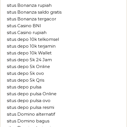
situs Bonanza rupiah
situs Bonanza saldo gratis
situs Bonanza tergacor
situs Casino BNI
situs Casino rupiah
situs depo 10k telkomsel
situs depo 10k terjamin
situs depo 10k Wallet
situs depo 5k 24 Jam
situs depo 5k Online
situs depo 5k ovo
situs depo 5k Qris
situs depo pulsa
situs depo pulsa Online
situs depo pulsa ovo
situs depo pulsa resmi
situs Domino alternatif
situs Domino bagus