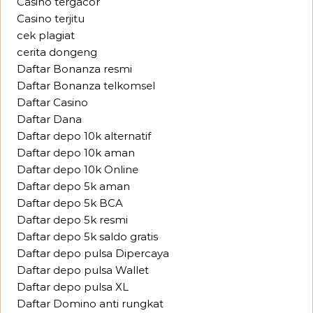
Casino tergacor
Casino terjitu
cek plagiat
cerita dongeng
Daftar Bonanza resmi
Daftar Bonanza telkomsel
Daftar Casino
Daftar Dana
Daftar depo 10k alternatif
Daftar depo 10k aman
Daftar depo 10k Online
Daftar depo 5k aman
Daftar depo 5k BCA
Daftar depo 5k resmi
Daftar depo 5k saldo gratis
Daftar depo pulsa Dipercaya
Daftar depo pulsa Wallet
Daftar depo pulsa XL
Daftar Domino anti rungkat