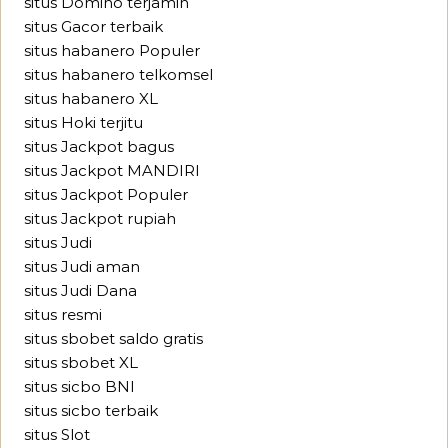
situs Domino terjamin
situs Gacor terbaik
situs habanero Populer
situs habanero telkomsel
situs habanero XL
situs Hoki terjitu
situs Jackpot bagus
situs Jackpot MANDIRI
situs Jackpot Populer
situs Jackpot rupiah
situs Judi
situs Judi aman
situs Judi Dana
situs resmi
situs sbobet saldo gratis
situs sbobet XL
situs sicbo BNI
situs sicbo terbaik
situs Slot