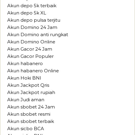
Akun depo 5k terbaik
Akun depo 5k XL
Akun depo pulsa terjitu
Akun Domino 24 Jam
Akun Domino anti rungkat
Akun Domino Online
Akun Gacor 24 Jam
Akun Gacor Populer
Akun habanero
Akun habanero Online
Akun Hoki BNI
Akun Jackpot Qris
Akun Jackpot rupiah
Akun Judi aman
Akun sbobet 24 Jam
Akun sbobet resmi
Akun sbobet terbaik
Akun sicbo BCA