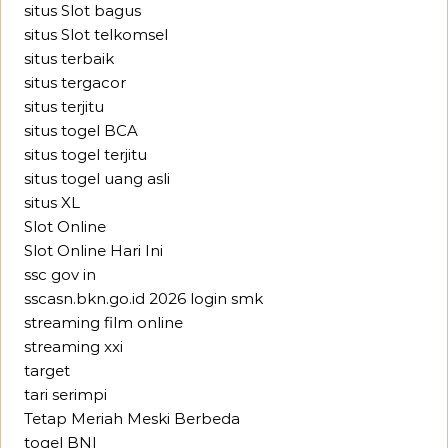
situs Slot bagus
situs Slot telkomsel
situs terbaik
situs tergacor
situs terjitu
situs togel BCA
situs togel terjitu
situs togel uang asli
situs XL
Slot Online
Slot Online Hari Ini
ssc gov in
sscasn.bkn.go.id 2026 login smk
streaming film online
streaming xxi
target
tari serimpi
Tetap Meriah Meski Berbeda
togel BNI