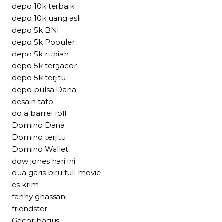
depo 10k terbaik
depo 10k uang asli
depo 5k BNI
depo 5k Populer
depo 5k rupiah
depo 5k tergacor
depo 5k terjitu
depo pulsa Dana
desain tato
do a barrel roll
Domino Dana
Domino terjitu
Domino Wallet
dow jones hari ini
dua garis biru full movie
es krim
fanny ghassani
friendster
Gacor bagus