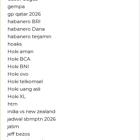
gempa
gp qatar 2026
habanero BRI
habanero Dana
habanero terjamin
hoaks
Hoki aman
Hoki BCA
Hoki BNI
Hoki ovo
Hoki telkomsel
Hoki uang asli
Hoki XL
htm
india vs new zealand
jadwal sbmptn 2026
jatim
jeff bezos