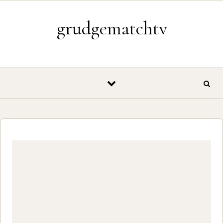
Skip to content
grudgematchtv