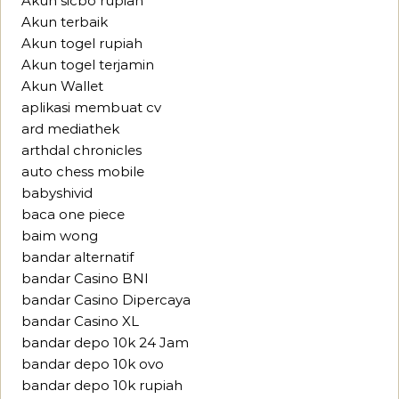
Akun sicbo rupiah
Akun terbaik
Akun togel rupiah
Akun togel terjamin
Akun Wallet
aplikasi membuat cv
ard mediathek
arthdal chronicles
auto chess mobile
babyshivid
baca one piece
baim wong
bandar alternatif
bandar Casino BNI
bandar Casino Dipercaya
bandar Casino XL
bandar depo 10k 24 Jam
bandar depo 10k ovo
bandar depo 10k rupiah