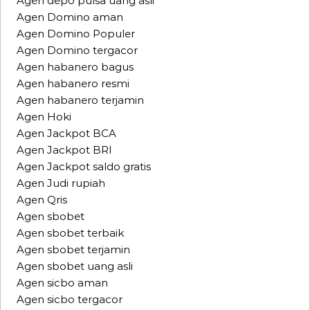
Agen depo pulsa uang asli
Agen Domino aman
Agen Domino Populer
Agen Domino tergacor
Agen habanero bagus
Agen habanero resmi
Agen habanero terjamin
Agen Hoki
Agen Jackpot BCA
Agen Jackpot BRI
Agen Jackpot saldo gratis
Agen Judi rupiah
Agen Qris
Agen sbobet
Agen sbobet terbaik
Agen sbobet terjamin
Agen sbobet uang asli
Agen sicbo aman
Agen sicbo tergacor