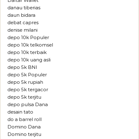
Daftar Wallet
danau tiberias
daun bidara
debat capres
denise milani
depo 10k Populer
depo 10k telkomsel
depo 10k terbaik
depo 10k uang asli
depo 5k BNI
depo 5k Populer
depo 5k rupiah
depo 5k tergacor
depo 5k terjitu
depo pulsa Dana
desain tato
do a barrel roll
Domino Dana
Domino terjitu