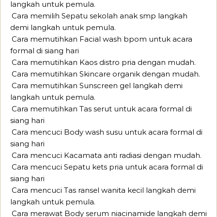
langkah untuk pemula.
Cara memilih Sepatu sekolah anak smp langkah
demi langkah untuk pemula.
Cara memutihkan Facial wash bpom untuk acara
formal di siang hari
Cara memutihkan Kaos distro pria dengan mudah.
Cara memutihkan Skincare organik dengan mudah.
Cara memutihkan Sunscreen gel langkah demi
langkah untuk pemula.
Cara memutihkan Tas serut untuk acara formal di
siang hari
Cara mencuci Body wash susu untuk acara formal di
siang hari
Cara mencuci Kacamata anti radiasi dengan mudah.
Cara mencuci Sepatu kets pria untuk acara formal di
siang hari
Cara mencuci Tas ransel wanita kecil langkah demi
langkah untuk pemula.
Cara merawat Body serum niacinamide langkah demi