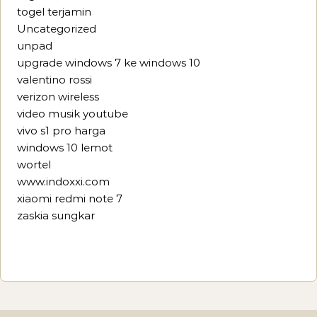
togel terjamin
Uncategorized
unpad
upgrade windows 7 ke windows 10
valentino rossi
verizon wireless
video musik youtube
vivo s1 pro harga
windows 10 lemot
wortel
www.indoxxi.com
xiaomi redmi note 7
zaskia sungkar