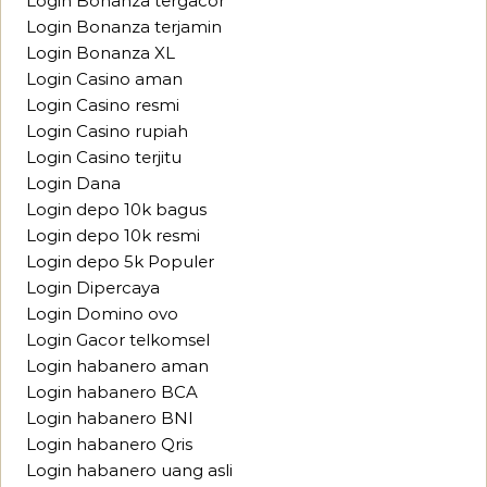
Login Bonanza tergacor
Login Bonanza terjamin
Login Bonanza XL
Login Casino aman
Login Casino resmi
Login Casino rupiah
Login Casino terjitu
Login Dana
Login depo 10k bagus
Login depo 10k resmi
Login depo 5k Populer
Login Dipercaya
Login Domino ovo
Login Gacor telkomsel
Login habanero aman
Login habanero BCA
Login habanero BNI
Login habanero Qris
Login habanero uang asli