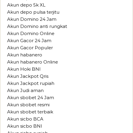
Akun depo 5k XL
Akun depo pulsa terjitu
Akun Domino 24 Jam
Akun Domino anti rungkat
Akun Domino Online
Akun Gacor 24 Jam
Akun Gacor Populer
Akun habanero
Akun habanero Online
Akun Hoki BNI
Akun Jackpot Qris
Akun Jackpot rupiah
Akun Judi aman
Akun sbobet 24 Jam
Akun sbobet resmi
Akun sbobet terbaik
Akun sicbo BCA
Akun sicbo BNI