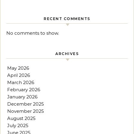
RECENT COMMENTS
No comments to show.
ARCHIVES
May 2026
April 2026
March 2026
February 2026
January 2026
December 2025
November 2025
August 2025
July 2025
June 2025