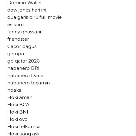
Domino Wallet
dow jones hari ini
dua garis biru full movie
es krim
fanny ghassani
friendster
Gacor bagus
gempa
gp qatar 2026
habanero BRI
habanero Dana
habanero terjamin
hoaks
Hoki aman
Hoki BCA
Hoki BNI
Hoki ovo
Hoki telkomsel
Hoki uang asli