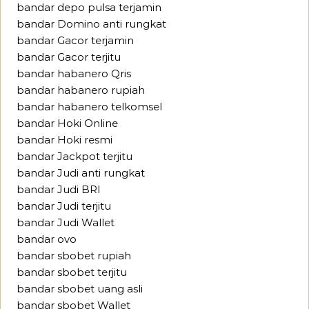
bandar depo pulsa terjamin
bandar Domino anti rungkat
bandar Gacor terjamin
bandar Gacor terjitu
bandar habanero Qris
bandar habanero rupiah
bandar habanero telkomsel
bandar Hoki Online
bandar Hoki resmi
bandar Jackpot terjitu
bandar Judi anti rungkat
bandar Judi BRI
bandar Judi terjitu
bandar Judi Wallet
bandar ovo
bandar sbobet rupiah
bandar sbobet terjitu
bandar sbobet uang asli
bandar sbobet Wallet