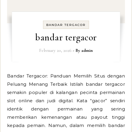
BANDAR TERGACOR
bandar tergacor
February 20, 2026
- By
admin
Bandar Tergacor: Panduan Memilih Situs dengan
Peluang Menang Terbaik Istilah bandar tergacor
semakin populer di kalangan pecinta permainan
slot online dan judi digital. Kata “gacor” sendiri
identik dengan permainan yang sering
memberikan kemenangan atau payout tinggi
kepada pemain. Namun, dalam memilih bandar