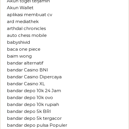
Akun togel terjamin
Akun Wallet
aplikasi membuat cv
ard mediathek
arthdal chronicles
auto chess mobile
babyshivid
baca one piece
baim wong
bandar alternatif
bandar Casino BNI
bandar Casino Dipercaya
bandar Casino XL
bandar depo 10k 24 Jam
bandar depo 10k ovo
bandar depo 10k rupiah
bandar depo 5k BRI
bandar depo 5k tergacor
bandar depo pulsa Populer