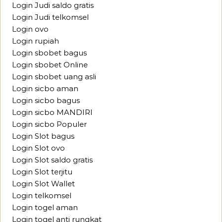
Login Judi saldo gratis
Login Judi telkomsel
Login ovo
Login rupiah
Login sbobet bagus
Login sbobet Online
Login sbobet uang asli
Login sicbo aman
Login sicbo bagus
Login sicbo MANDIRI
Login sicbo Populer
Login Slot bagus
Login Slot ovo
Login Slot saldo gratis
Login Slot terjitu
Login Slot Wallet
Login telkomsel
Login togel aman
Login togel anti rungkat