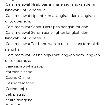
Cara merawat Hijab pashmina jersey langkah demi
langkah untuk pemula.
Cara merawat Lip tint korea langkah demi langkah
untuk pemula.
Cara merawat Sepatu kets pria dengan mudah.
Cara merawat Serum acne fighter langkah demi
langkah untuk pemula.
Cara merawat Tas bahu wanita untuk acara formal di
siang hari
Cara merawat Tas belanja lipat langkah demi langkah
untuk pemula.
cara sadap whatsapp
carmen electra
Casino Online
Casino tergacor
Casino terjitu
cek plagiat
cerita dongeng