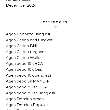
December 2024
CATEGORIES
Agen Bonanza uang asli
Agen Casino anti rungkat
Agen Casino BNI
Agen Casino tergacor
Agen Casino Wallet
Agen depo 10k BCA
Agen depo 10k Qris
Agen depo 10k uang asli
Agen depo 5k MANDIRI
Agen depo pulsa BCA
Agen depo pulsa uang asli
Agen Domino aman
Agen Domino Populer