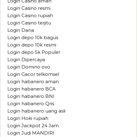
Login Casino aman
Login Casino resmi
Login Casino rupiah
Login Casino terjitu
Login Dana
Login depo 10k bagus
Login depo 10k resmi
Login depo 5k Populer
Login Dipercaya
Login Domino ovo
Login Gacor telkomsel
Login habanero aman
Login habanero BCA
Login habanero BNI
Login habanero Qris
Login habanero uang asli
Login Hoki rupiah
Login Jackpot 24 Jam
Login Judi MANDIRI