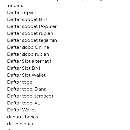
mudah.
Daftar rupiah
Daftar sbobet BRI
Daftar sbobet Populer
Daftar sbobet rupiah
Daftar sbobet terjamin
Daftar sicbo Online
Daftar sicbo rupiah
Daftar Slot alternatif
Daftar Slot BNI
Daftar Slot Wallet
Daftar togel
Daftar togel Dana
Daftar togel tergacor
Daftar togel XL
Daftar Wallet
danau tiberias
daun bidara