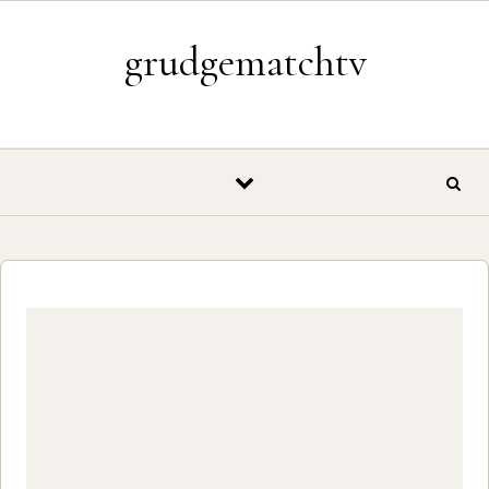
Skip to content
grudgematchtv