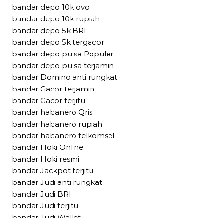
bandar depo 10k ovo
bandar depo 10k rupiah
bandar depo 5k BRI
bandar depo 5k tergacor
bandar depo pulsa Populer
bandar depo pulsa terjamin
bandar Domino anti rungkat
bandar Gacor terjamin
bandar Gacor terjitu
bandar habanero Qris
bandar habanero rupiah
bandar habanero telkomsel
bandar Hoki Online
bandar Hoki resmi
bandar Jackpot terjitu
bandar Judi anti rungkat
bandar Judi BRI
bandar Judi terjitu
bandar Judi Wallet