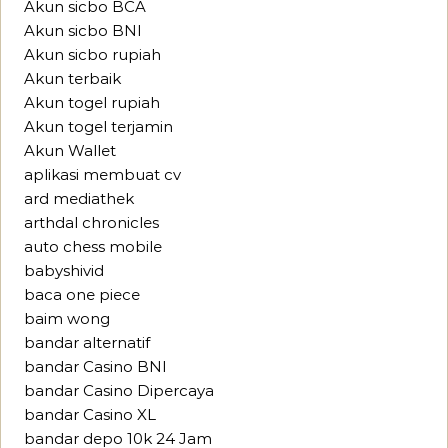
Akun sicbo BCA
Akun sicbo BNI
Akun sicbo rupiah
Akun terbaik
Akun togel rupiah
Akun togel terjamin
Akun Wallet
aplikasi membuat cv
ard mediathek
arthdal chronicles
auto chess mobile
babyshivid
baca one piece
baim wong
bandar alternatif
bandar Casino BNI
bandar Casino Dipercaya
bandar Casino XL
bandar depo 10k 24 Jam