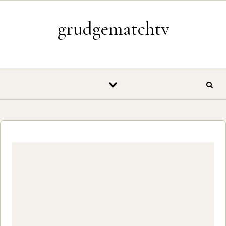
Skip to content
grudgematchtv