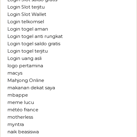
Login Slot terjitu
Login Slot Wallet
Login telkomsel
Login togel aman
Login togel anti rungkat
Login togel saldo gratis
Login togel terjitu
Login uang asli
logo pertamina
macys
Mahjong Online
makanan dekat saya
mbappe
meme lucu
météo france
motherless
myntra
naik beasiswa