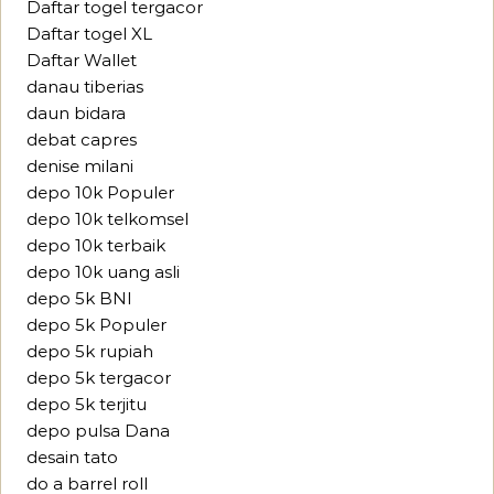
Daftar togel tergacor
Daftar togel XL
Daftar Wallet
danau tiberias
daun bidara
debat capres
denise milani
depo 10k Populer
depo 10k telkomsel
depo 10k terbaik
depo 10k uang asli
depo 5k BNI
depo 5k Populer
depo 5k rupiah
depo 5k tergacor
depo 5k terjitu
depo pulsa Dana
desain tato
do a barrel roll