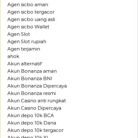
Agen sicbo aman
Agen sicbo tergacor
Agen sicbo uang asli
Agen sicbo Wallet
Agen Slot
Agen Slot rupiah
Agen terjamin
ahok
Akun alternatif
Akun Bonanza aman
Akun Bonanza BNI
Akun Bonanza Dipercaya
Akun Bonanza resmi
Akun Casino anti rungkat
Akun Casino Dipercaya
Akun depo 10k BCA
Akun depo 10k Dana
Akun depo 10k tergacor
Akun depo 10k XL