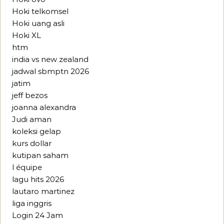
Hoki telkomsel
Hoki uang asli
Hoki XL
htm
india vs new zealand
jadwal sbmptn 2026
jatim
jeff bezos
joanna alexandra
Judi aman
koleksi gelap
kurs dollar
kutipan saham
l équipe
lagu hits 2026
lautaro martinez
liga inggris
Login 24 Jam