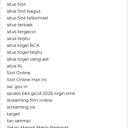
situs Slot
situs Slot bagus
situs Slot telkomsel
situs terbaik
situs tergacor
situs terjitu
situs togel BCA
situs togel terjitu
situs togel uang asli
situs XL
Slot Online
Slot Online Hari Ini
ssc gov in
sscasn.bkn.go.id 2026 login smk
streaming film online
streaming xxi
target
tari serimpi
Tetap Meriah Meski Berbeda