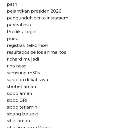
path
pelantikan presiden 2026
pengunduh cerita instagram
peribahasa
Prediksi Togel
puebi
registrasi telkomsel
resultados de los animalitos
richard muljadi
rina nose
samsung m30s
sarapan dekat saya
sbobet aman
sicbo aman
sicbo BRI
sicbo terjamin
sidang bpupki
situs aman
situs Bonanza Dana