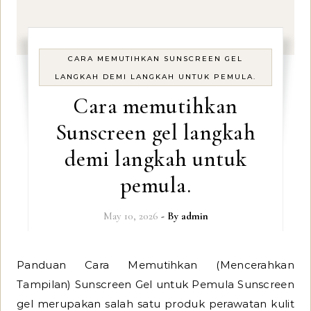
CARA MEMUTIHKAN SUNSCREEN GEL
LANGKAH DEMI LANGKAH UNTUK PEMULA.
Cara memutihkan
Sunscreen gel langkah
demi langkah untuk
pemula.
May 10, 2026
- By
admin
Panduan Cara Memutihkan (Mencerahkan
Tampilan) Sunscreen Gel untuk Pemula Sunscreen
gel merupakan salah satu produk perawatan kulit