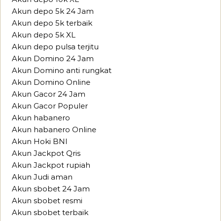
Akun depo 5k 24 Jam
Akun depo 5k terbaik
Akun depo 5k XL
Akun depo pulsa terjitu
Akun Domino 24 Jam
Akun Domino anti rungkat
Akun Domino Online
Akun Gacor 24 Jam
Akun Gacor Populer
Akun habanero
Akun habanero Online
Akun Hoki BNI
Akun Jackpot Qris
Akun Jackpot rupiah
Akun Judi aman
Akun sbobet 24 Jam
Akun sbobet resmi
Akun sbobet terbaik