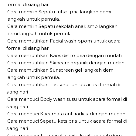
formal di siang hari
Cara memilih Sepatu futsal pria langkah demi
langkah untuk pemula.
Cara memilih Sepatu sekolah anak smp langkah
demi langkah untuk pemula.
Cara memutihkan Facial wash bpom untuk acara
formal di siang hari
Cara memutihkan Kaos distro pria dengan mudah.
Cara memutihkan Skincare organik dengan mudah.
Cara memutihkan Sunscreen gel langkah demi
langkah untuk pemula.
Cara memutihkan Tas serut untuk acara formal di
siang hari
Cara mencuci Body wash susu untuk acara formal di
siang hari
Cara mencuci Kacamata anti radiasi dengan mudah.
Cara mencuci Sepatu kets pria untuk acara formal di
siang hari
Cara mencuci Tas ransel wanita kecil langkah demi