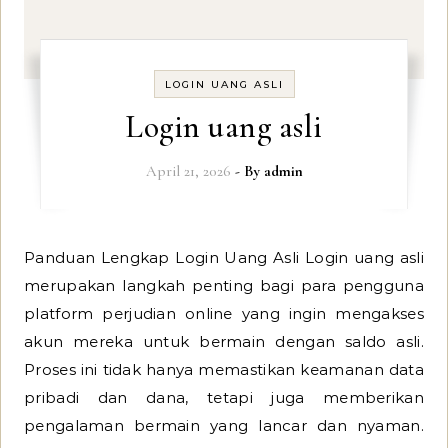
LOGIN UANG ASLI
Login uang asli
April 21, 2026
- By
admin
Panduan Lengkap Login Uang Asli Login uang asli
merupakan langkah penting bagi para pengguna
platform perjudian online yang ingin mengakses
akun mereka untuk bermain dengan saldo asli.
Proses ini tidak hanya memastikan keamanan data
pribadi dan dana, tetapi juga memberikan
pengalaman bermain yang lancar dan nyaman.