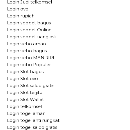
Login Judi telkomsel
Login ovo
Login rupiah
Login sbobet bagus
Login sbobet Online
Login sbobet uang asli
Login sicbo aman
Login sicbo bagus
Login sicbo MANDIRI
Login sicbo Populer
Login Slot bagus
Login Slot ovo
Login Slot saldo gratis
Login Slot terjitu
Login Slot Wallet
Login telkomsel
Login togel aman
Login togel anti rungkat
Login togel saldo gratis