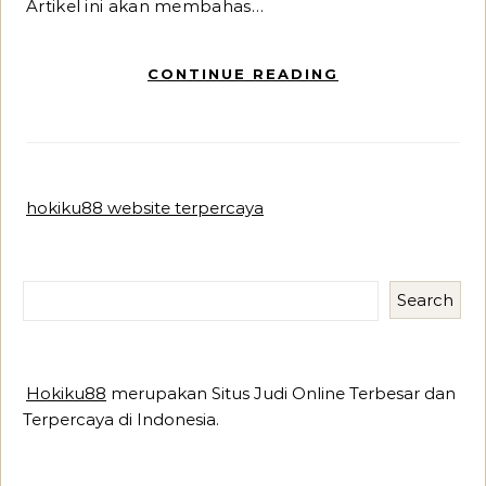
Artikel ini akan membahas…
CONTINUE READING
hokiku88 website terpercaya
Search
Hokiku88
merupakan Situs Judi Online Terbesar dan
Terpercaya di Indonesia.