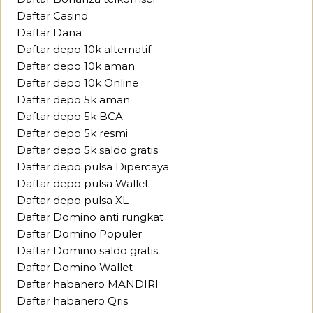
Daftar Casino
Daftar Dana
Daftar depo 10k alternatif
Daftar depo 10k aman
Daftar depo 10k Online
Daftar depo 5k aman
Daftar depo 5k BCA
Daftar depo 5k resmi
Daftar depo 5k saldo gratis
Daftar depo pulsa Dipercaya
Daftar depo pulsa Wallet
Daftar depo pulsa XL
Daftar Domino anti rungkat
Daftar Domino Populer
Daftar Domino saldo gratis
Daftar Domino Wallet
Daftar habanero MANDIRI
Daftar habanero Qris