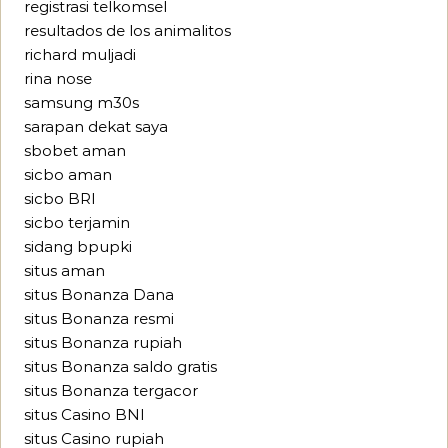
registrasi telkomsel
resultados de los animalitos
richard muljadi
rina nose
samsung m30s
sarapan dekat saya
sbobet aman
sicbo aman
sicbo BRI
sicbo terjamin
sidang bpupki
situs aman
situs Bonanza Dana
situs Bonanza resmi
situs Bonanza rupiah
situs Bonanza saldo gratis
situs Bonanza tergacor
situs Casino BNI
situs Casino rupiah