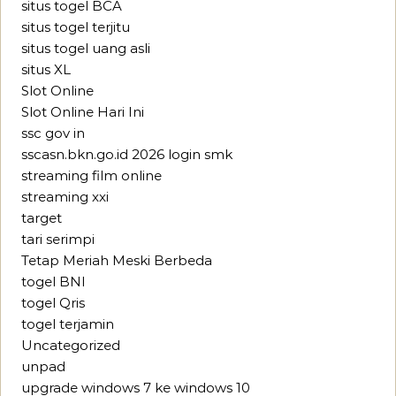
situs togel BCA
situs togel terjitu
situs togel uang asli
situs XL
Slot Online
Slot Online Hari Ini
ssc gov in
sscasn.bkn.go.id 2026 login smk
streaming film online
streaming xxi
target
tari serimpi
Tetap Meriah Meski Berbeda
togel BNI
togel Qris
togel terjamin
Uncategorized
unpad
upgrade windows 7 ke windows 10