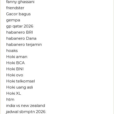
fanny ghassani
friendster
Gacor bagus
gempa
gp qatar 2026
habanero BRI
habanero Dana
habanero terjamin
hoaks
Hoki aman
Hoki BCA
Hoki BNI
Hoki ovo
Hoki telkomsel
Hoki uang asli
Hoki XL
htm
india vs new zealand
jadwal sbmptn 2026