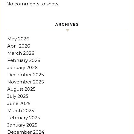
No comments to show.
ARCHIVES
May 2026
April 2026
March 2026
February 2026
January 2026
December 2025
November 2025
August 2025
July 2025
June 2025
March 2025
February 2025
January 2025
December 2024