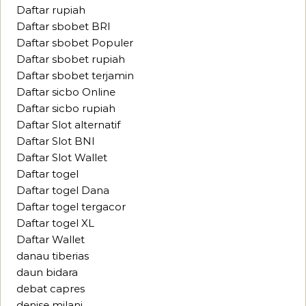
Daftar rupiah
Daftar sbobet BRI
Daftar sbobet Populer
Daftar sbobet rupiah
Daftar sbobet terjamin
Daftar sicbo Online
Daftar sicbo rupiah
Daftar Slot alternatif
Daftar Slot BNI
Daftar Slot Wallet
Daftar togel
Daftar togel Dana
Daftar togel tergacor
Daftar togel XL
Daftar Wallet
danau tiberias
daun bidara
debat capres
denise milani