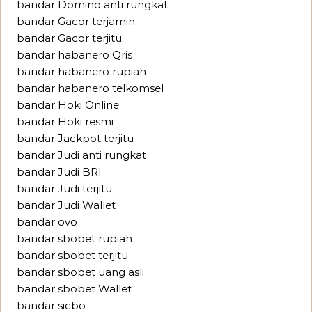
bandar Domino anti rungkat
bandar Gacor terjamin
bandar Gacor terjitu
bandar habanero Qris
bandar habanero rupiah
bandar habanero telkomsel
bandar Hoki Online
bandar Hoki resmi
bandar Jackpot terjitu
bandar Judi anti rungkat
bandar Judi BRI
bandar Judi terjitu
bandar Judi Wallet
bandar ovo
bandar sbobet rupiah
bandar sbobet terjitu
bandar sbobet uang asli
bandar sbobet Wallet
bandar sicbo