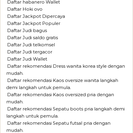
Daftar habanero Wallet
Daftar Hoki ovo
Daftar Jackpot Dipercaya
Daftar Jackpot Populer
Daftar Judi bagus
Daftar Judi saldo gratis
Daftar Judi telkomsel
Daftar Judi tergacor
Daftar Judi Wallet
Daftar rekomendasi Dress wanita korea style dengan
mudah.
Daftar rekomendasi Kaos oversize wanita langkah
demi langkah untuk pemula.
Daftar rekomendasi Kaos oversized pria dengan
mudah.
Daftar rekomendasi Sepatu boots pria langkah demi
langkah untuk pemula.
Daftar rekomendasi Sepatu futsal pria dengan
mudah.