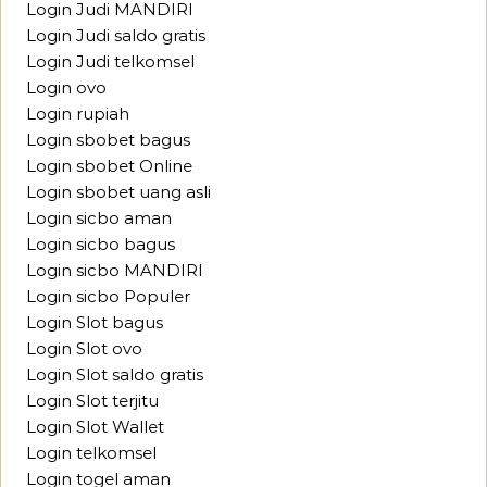
Login Judi MANDIRI
Login Judi saldo gratis
Login Judi telkomsel
Login ovo
Login rupiah
Login sbobet bagus
Login sbobet Online
Login sbobet uang asli
Login sicbo aman
Login sicbo bagus
Login sicbo MANDIRI
Login sicbo Populer
Login Slot bagus
Login Slot ovo
Login Slot saldo gratis
Login Slot terjitu
Login Slot Wallet
Login telkomsel
Login togel aman