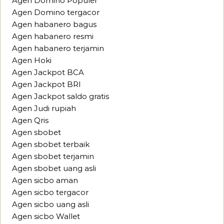
Agen Domino Populer
Agen Domino tergacor
Agen habanero bagus
Agen habanero resmi
Agen habanero terjamin
Agen Hoki
Agen Jackpot BCA
Agen Jackpot BRI
Agen Jackpot saldo gratis
Agen Judi rupiah
Agen Qris
Agen sbobet
Agen sbobet terbaik
Agen sbobet terjamin
Agen sbobet uang asli
Agen sicbo aman
Agen sicbo tergacor
Agen sicbo uang asli
Agen sicbo Wallet