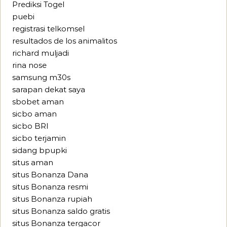
Prediksi Togel
puebi
registrasi telkomsel
resultados de los animalitos
richard muljadi
rina nose
samsung m30s
sarapan dekat saya
sbobet aman
sicbo aman
sicbo BRI
sicbo terjamin
sidang bpupki
situs aman
situs Bonanza Dana
situs Bonanza resmi
situs Bonanza rupiah
situs Bonanza saldo gratis
situs Bonanza tergacor