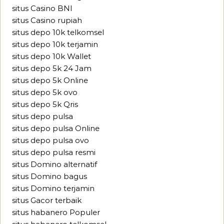
situs Casino BNI
situs Casino rupiah
situs depo 10k telkomsel
situs depo 10k terjamin
situs depo 10k Wallet
situs depo 5k 24 Jam
situs depo 5k Online
situs depo 5k ovo
situs depo 5k Qris
situs depo pulsa
situs depo pulsa Online
situs depo pulsa ovo
situs depo pulsa resmi
situs Domino alternatif
situs Domino bagus
situs Domino terjamin
situs Gacor terbaik
situs habanero Populer