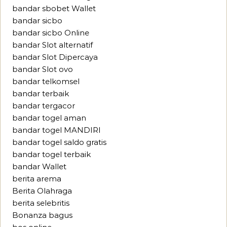
bandar sbobet Wallet
bandar sicbo
bandar sicbo Online
bandar Slot alternatif
bandar Slot Dipercaya
bandar Slot ovo
bandar telkomsel
bandar terbaik
bandar tergacor
bandar togel aman
bandar togel MANDIRI
bandar togel saldo gratis
bandar togel terbaik
bandar Wallet
berita arema
Berita Olahraga
berita selebritis
Bonanza bagus