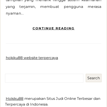
yang terjamin, membuat pengguna merasa
nyaman…
CONTINUE READING
hokiku88 website terpercaya
Search
Hokiku88
merupakan Situs Judi Online Terbesar dan
Terpercaya di Indonesia.