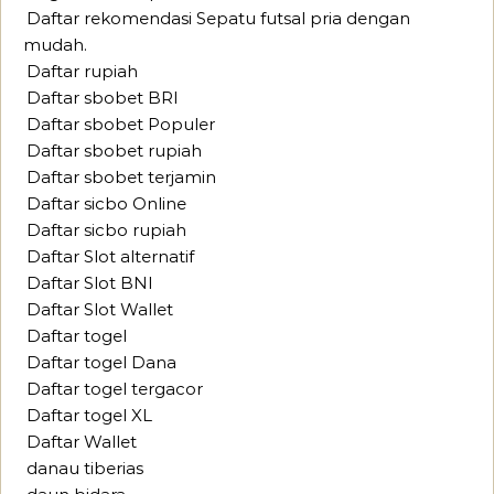
Daftar rekomendasi Sepatu futsal pria dengan
mudah.
Daftar rupiah
Daftar sbobet BRI
Daftar sbobet Populer
Daftar sbobet rupiah
Daftar sbobet terjamin
Daftar sicbo Online
Daftar sicbo rupiah
Daftar Slot alternatif
Daftar Slot BNI
Daftar Slot Wallet
Daftar togel
Daftar togel Dana
Daftar togel tergacor
Daftar togel XL
Daftar Wallet
danau tiberias