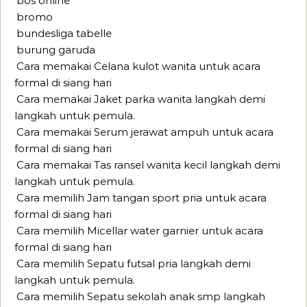
bos online
bromo
bundesliga tabelle
burung garuda
Cara memakai Celana kulot wanita untuk acara
formal di siang hari
Cara memakai Jaket parka wanita langkah demi
langkah untuk pemula.
Cara memakai Serum jerawat ampuh untuk acara
formal di siang hari
Cara memakai Tas ransel wanita kecil langkah demi
langkah untuk pemula.
Cara memilih Jam tangan sport pria untuk acara
formal di siang hari
Cara memilih Micellar water garnier untuk acara
formal di siang hari
Cara memilih Sepatu futsal pria langkah demi
langkah untuk pemula.
Cara memilih Sepatu sekolah anak smp langkah