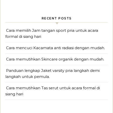
RECENT POSTS
Cara memilih Jam tangan sport pria untuk acara
formal di siang hari
Cara mencuci Kacamata anti radiasi dengan mudah.
Cara memutihkan Skincare organik dengan mudah.
Panduan lengkap Jaket varsity pria langkah demi
langkah untuk pemula.
Cara memutihkan Tas serut untuk acara formal di
siang hari