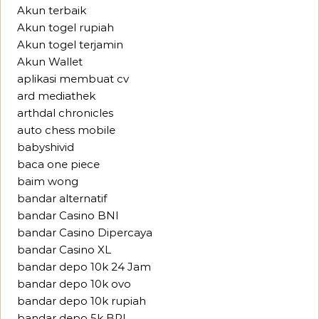
Akun terbaik
Akun togel rupiah
Akun togel terjamin
Akun Wallet
aplikasi membuat cv
ard mediathek
arthdal chronicles
auto chess mobile
babyshivid
baca one piece
baim wong
bandar alternatif
bandar Casino BNI
bandar Casino Dipercaya
bandar Casino XL
bandar depo 10k 24 Jam
bandar depo 10k ovo
bandar depo 10k rupiah
bandar depo 5k BRI