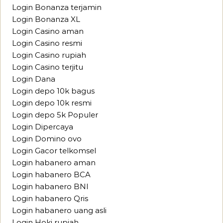
Login Bonanza terjamin
Login Bonanza XL
Login Casino aman
Login Casino resmi
Login Casino rupiah
Login Casino terjitu
Login Dana
Login depo 10k bagus
Login depo 10k resmi
Login depo 5k Populer
Login Dipercaya
Login Domino ovo
Login Gacor telkomsel
Login habanero aman
Login habanero BCA
Login habanero BNI
Login habanero Qris
Login habanero uang asli
Login Hoki rupiah