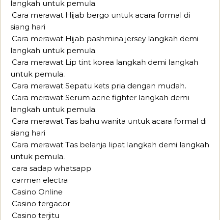
langkah untuk pemula.
Cara merawat Hijab bergo untuk acara formal di
siang hari
Cara merawat Hijab pashmina jersey langkah demi
langkah untuk pemula.
Cara merawat Lip tint korea langkah demi langkah
untuk pemula.
Cara merawat Sepatu kets pria dengan mudah.
Cara merawat Serum acne fighter langkah demi
langkah untuk pemula.
Cara merawat Tas bahu wanita untuk acara formal di
siang hari
Cara merawat Tas belanja lipat langkah demi langkah
untuk pemula.
cara sadap whatsapp
carmen electra
Casino Online
Casino tergacor
Casino terjitu