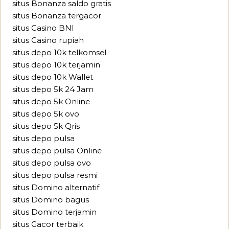
situs Bonanza saldo gratis
situs Bonanza tergacor
situs Casino BNI
situs Casino rupiah
situs depo 10k telkomsel
situs depo 10k terjamin
situs depo 10k Wallet
situs depo 5k 24 Jam
situs depo 5k Online
situs depo 5k ovo
situs depo 5k Qris
situs depo pulsa
situs depo pulsa Online
situs depo pulsa ovo
situs depo pulsa resmi
situs Domino alternatif
situs Domino bagus
situs Domino terjamin
situs Gacor terbaik