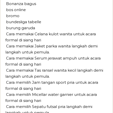
Bonanza bagus
bos online
bromo
bundesliga tabelle
burung garuda
Cara memakai Celana kulot wanita untuk acara
formal di siang hari
Cara memakai Jaket parka wanita langkah demi
langkah untuk pemula.
Cara memakai Serum jerawat ampuh untuk acara
formal di siang hari
Cara memakai Tas ransel wanita kecil langkah demi
langkah untuk pemula.
Cara memilih Jam tangan sport pria untuk acara
formal di siang hari
Cara memilih Micellar water garnier untuk acara
formal di siang hari
Cara memilih Sepatu futsal pria langkah demi
langkah untuk pemula.