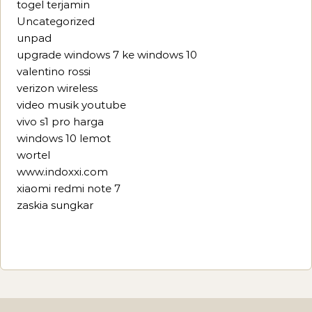
togel terjamin
Uncategorized
unpad
upgrade windows 7 ke windows 10
valentino rossi
verizon wireless
video musik youtube
vivo s1 pro harga
windows 10 lemot
wortel
www.indoxxi.com
xiaomi redmi note 7
zaskia sungkar