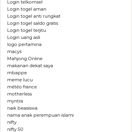
Login telkomsel
Login togel aman
Login togel anti rungkat
Login togel saldo gratis
Login togel terjitu
Login uang asli
logo pertamina
macys
Mahjong Online
makanan dekat saya
mbappe
meme lucu
météo france
motherless
myntra
naik beasiswa
nama anak perempuan islami
nifty
nifty 50