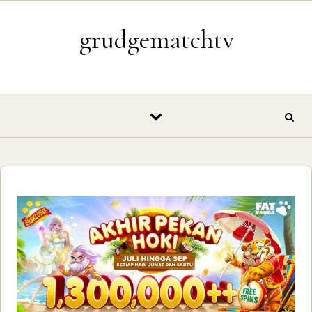
Skip to content
grudgematchtv