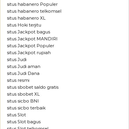
situs habanero Populer
situs habanero telkomsel
situs habanero XL
situs Hoki terjitu
situs Jackpot bagus
situs Jackpot MANDIRI
situs Jackpot Populer
situs Jackpot rupiah
situs Judi
situs Judi aman
situs Judi Dana
situs resmi
situs sbobet saldo gratis
situs sbobet XL
situs sicbo BNI
situs sicbo terbaik
situs Slot
situs Slot bagus
situs Slot telkomsel