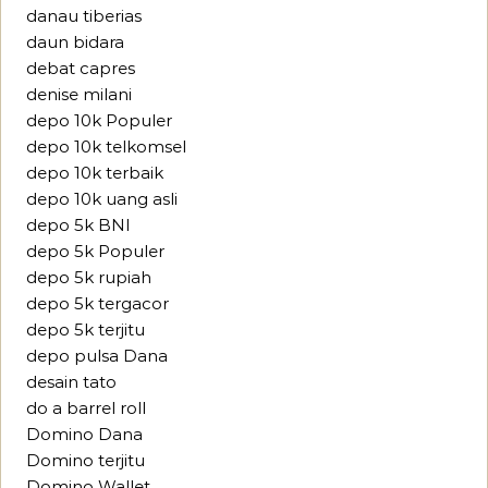
danau tiberias
daun bidara
debat capres
denise milani
depo 10k Populer
depo 10k telkomsel
depo 10k terbaik
depo 10k uang asli
depo 5k BNI
depo 5k Populer
depo 5k rupiah
depo 5k tergacor
depo 5k terjitu
depo pulsa Dana
desain tato
do a barrel roll
Domino Dana
Domino terjitu
Domino Wallet