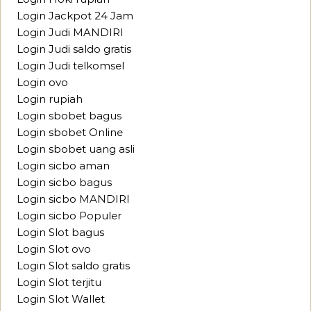
Login Jackpot 24 Jam
Login Judi MANDIRI
Login Judi saldo gratis
Login Judi telkomsel
Login ovo
Login rupiah
Login sbobet bagus
Login sbobet Online
Login sbobet uang asli
Login sicbo aman
Login sicbo bagus
Login sicbo MANDIRI
Login sicbo Populer
Login Slot bagus
Login Slot ovo
Login Slot saldo gratis
Login Slot terjitu
Login Slot Wallet