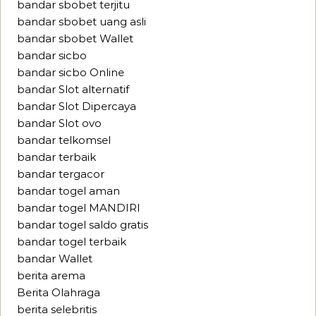
bandar sbobet terjitu
bandar sbobet uang asli
bandar sbobet Wallet
bandar sicbo
bandar sicbo Online
bandar Slot alternatif
bandar Slot Dipercaya
bandar Slot ovo
bandar telkomsel
bandar terbaik
bandar tergacor
bandar togel aman
bandar togel MANDIRI
bandar togel saldo gratis
bandar togel terbaik
bandar Wallet
berita arema
Berita Olahraga
berita selebritis