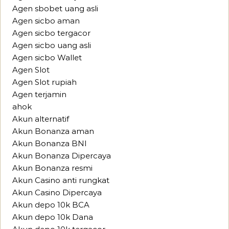
Agen sbobet uang asli
Agen sicbo aman
Agen sicbo tergacor
Agen sicbo uang asli
Agen sicbo Wallet
Agen Slot
Agen Slot rupiah
Agen terjamin
ahok
Akun alternatif
Akun Bonanza aman
Akun Bonanza BNI
Akun Bonanza Dipercaya
Akun Bonanza resmi
Akun Casino anti rungkat
Akun Casino Dipercaya
Akun depo 10k BCA
Akun depo 10k Dana