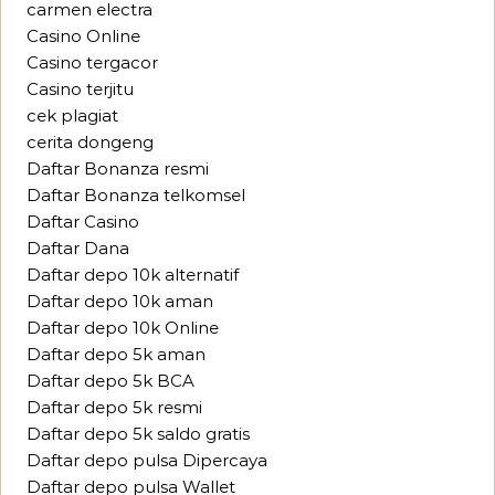
carmen electra
Casino Online
Casino tergacor
Casino terjitu
cek plagiat
cerita dongeng
Daftar Bonanza resmi
Daftar Bonanza telkomsel
Daftar Casino
Daftar Dana
Daftar depo 10k alternatif
Daftar depo 10k aman
Daftar depo 10k Online
Daftar depo 5k aman
Daftar depo 5k BCA
Daftar depo 5k resmi
Daftar depo 5k saldo gratis
Daftar depo pulsa Dipercaya
Daftar depo pulsa Wallet