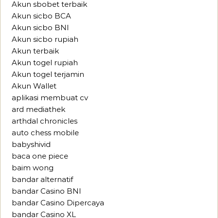
Akun sbobet terbaik
Akun sicbo BCA
Akun sicbo BNI
Akun sicbo rupiah
Akun terbaik
Akun togel rupiah
Akun togel terjamin
Akun Wallet
aplikasi membuat cv
ard mediathek
arthdal chronicles
auto chess mobile
babyshivid
baca one piece
baim wong
bandar alternatif
bandar Casino BNI
bandar Casino Dipercaya
bandar Casino XL