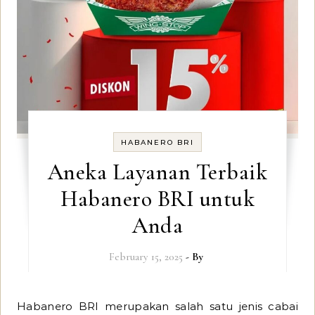
HABANERO BRI
Aneka Layanan Terbaik
Habanero BRI untuk
Anda
February 15, 2025
- By
Habanero BRI merupakan salah satu jenis cabai