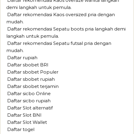
Daftar rekomendasi Kaos oversize wanita langkah
demi langkah untuk pemula.
Daftar rekomendasi Kaos oversized pria dengan
mudah.
Daftar rekomendasi Sepatu boots pria langkah demi
langkah untuk pemula.
Daftar rekomendasi Sepatu futsal pria dengan
mudah.
Daftar rupiah
Daftar sbobet BRI
Daftar sbobet Populer
Daftar sbobet rupiah
Daftar sbobet terjamin
Daftar sicbo Online
Daftar sicbo rupiah
Daftar Slot alternatif
Daftar Slot BNI
Daftar Slot Wallet
Daftar togel