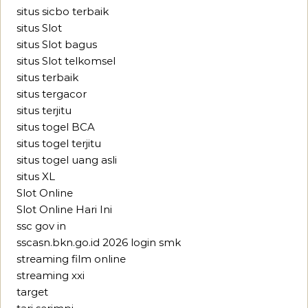
situs sicbo terbaik
situs Slot
situs Slot bagus
situs Slot telkomsel
situs terbaik
situs tergacor
situs terjitu
situs togel BCA
situs togel terjitu
situs togel uang asli
situs XL
Slot Online
Slot Online Hari Ini
ssc gov in
sscasn.bkn.go.id 2026 login smk
streaming film online
streaming xxi
target