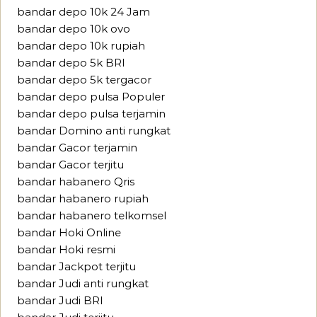
bandar depo 10k 24 Jam
bandar depo 10k ovo
bandar depo 10k rupiah
bandar depo 5k BRI
bandar depo 5k tergacor
bandar depo pulsa Populer
bandar depo pulsa terjamin
bandar Domino anti rungkat
bandar Gacor terjamin
bandar Gacor terjitu
bandar habanero Qris
bandar habanero rupiah
bandar habanero telkomsel
bandar Hoki Online
bandar Hoki resmi
bandar Jackpot terjitu
bandar Judi anti rungkat
bandar Judi BRI