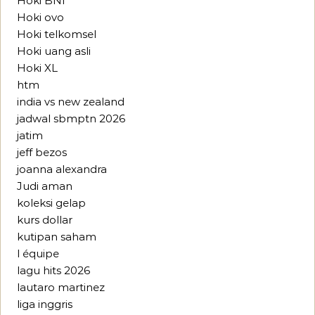
Hoki BNI
Hoki ovo
Hoki telkomsel
Hoki uang asli
Hoki XL
htm
india vs new zealand
jadwal sbmptn 2026
jatim
jeff bezos
joanna alexandra
Judi aman
koleksi gelap
kurs dollar
kutipan saham
l équipe
lagu hits 2026
lautaro martinez
liga inggris