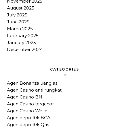
November 2025
August 2025
July 2025
June 2025
March 2025
February 2025
January 2025
December 2024
CATEGORIES
Agen Bonanza uang asli
Agen Casino anti rungkat
Agen Casino BNI
Agen Casino tergacor
Agen Casino Wallet
Agen depo 10k BCA
Agen depo 10k Qris