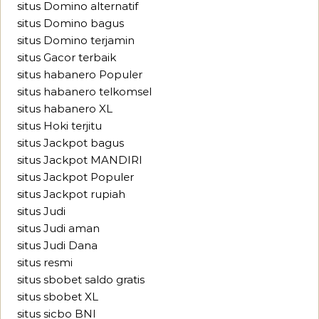
situs Domino alternatif
situs Domino bagus
situs Domino terjamin
situs Gacor terbaik
situs habanero Populer
situs habanero telkomsel
situs habanero XL
situs Hoki terjitu
situs Jackpot bagus
situs Jackpot MANDIRI
situs Jackpot Populer
situs Jackpot rupiah
situs Judi
situs Judi aman
situs Judi Dana
situs resmi
situs sbobet saldo gratis
situs sbobet XL
situs sicbo BNI