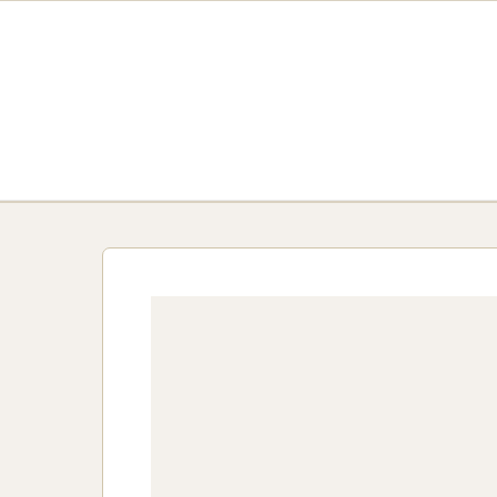
Skip to content