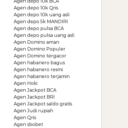
Agen depo 10k BCA
Agen depo 10k Qris
Agen depo 10k uang asli
Agen depo 5k MANDIRI
Agen depo pulsa BCA
Agen depo pulsa uang asli
Agen Domino aman
Agen Domino Populer
Agen Domino tergacor
Agen habanero bagus
Agen habanero resmi
Agen habanero terjamin
Agen Hoki
Agen Jackpot BCA
Agen Jackpot BRI
Agen Jackpot saldo gratis
Agen Judi rupiah
Agen Qris
Agen sbobet