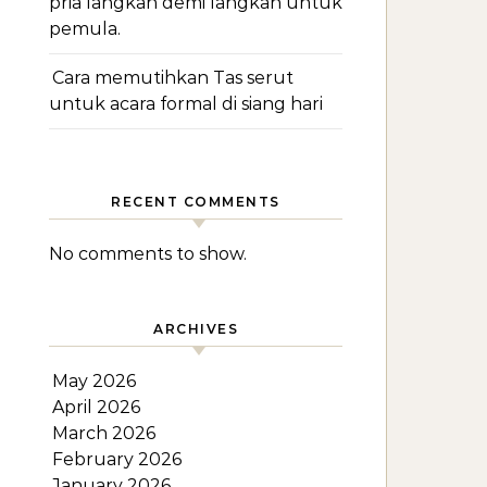
pria langkah demi langkah untuk
pemula.
Cara memutihkan Tas serut
untuk acara formal di siang hari
RECENT COMMENTS
No comments to show.
ARCHIVES
May 2026
April 2026
March 2026
February 2026
January 2026