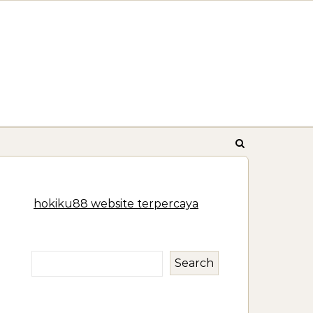
hokiku88 website terpercaya
Search