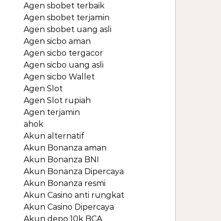
Agen sbobet terbaik
Agen sbobet terjamin
Agen sbobet uang asli
Agen sicbo aman
Agen sicbo tergacor
Agen sicbo uang asli
Agen sicbo Wallet
Agen Slot
Agen Slot rupiah
Agen terjamin
ahok
Akun alternatif
Akun Bonanza aman
Akun Bonanza BNI
Akun Bonanza Dipercaya
Akun Bonanza resmi
Akun Casino anti rungkat
Akun Casino Dipercaya
Akun depo 10k BCA