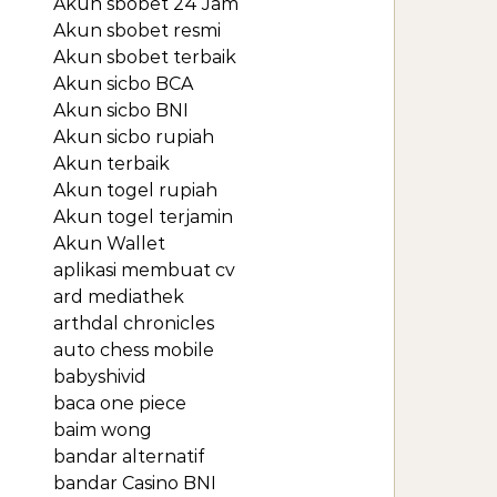
Akun sbobet 24 Jam
Akun sbobet resmi
Akun sbobet terbaik
Akun sicbo BCA
Akun sicbo BNI
Akun sicbo rupiah
Akun terbaik
Akun togel rupiah
Akun togel terjamin
Akun Wallet
aplikasi membuat cv
ard mediathek
arthdal chronicles
auto chess mobile
babyshivid
baca one piece
baim wong
bandar alternatif
bandar Casino BNI