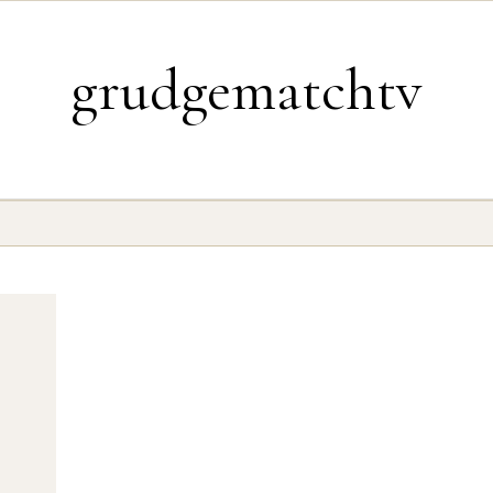
grudgematchtv