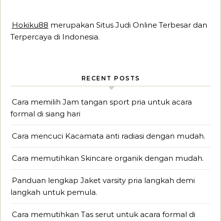
Hokiku88
merupakan Situs Judi Online Terbesar dan
Terpercaya di Indonesia.
RECENT POSTS
Cara memilih Jam tangan sport pria untuk acara
formal di siang hari
Cara mencuci Kacamata anti radiasi dengan mudah.
Cara memutihkan Skincare organik dengan mudah.
Panduan lengkap Jaket varsity pria langkah demi
langkah untuk pemula.
Cara memutihkan Tas serut untuk acara formal di