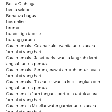
Berita Olahraga
berita selebritis
Bonanza bagus
bos online
bromo
bundesliga tabelle
burung garuda
Cara memakai Celana kulot wanita untuk acara
formal di siang hari
Cara memakai Jaket parka wanita langkah demi
langkah untuk pemula.
Cara memakai Serum jerawat ampuh untuk acara
formal di siang hari
Cara memakai Tas ransel wanita kecil langkah demi
langkah untuk pemula.
Cara memilih Jam tangan sport pria untuk acara
formal di siang hari
Cara memilih Micellar water garnier untuk acara
formal di siang hari