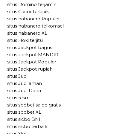
situs Domino terjamin
situs Gacor terbaik
situs habanero Populer
situs habanero telkomsel
situs habanero XL
situs Hoki terjitu
situs Jackpot bagus
situs Jackpot MANDIRI
situs Jackpot Populer
situs Jackpot rupiah
situs Judi
situs Judi aman
situs Judi Dana
situs resmi
situs sbobet saldo gratis
situs sbobet XL
situs sicbo BNI
situs sicbo terbaik
situs Slot