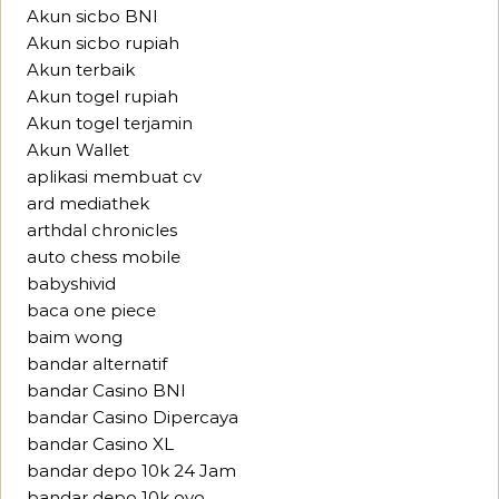
Akun sicbo BNI
Akun sicbo rupiah
Akun terbaik
Akun togel rupiah
Akun togel terjamin
Akun Wallet
aplikasi membuat cv
ard mediathek
arthdal chronicles
auto chess mobile
babyshivid
baca one piece
baim wong
bandar alternatif
bandar Casino BNI
bandar Casino Dipercaya
bandar Casino XL
bandar depo 10k 24 Jam
bandar depo 10k ovo