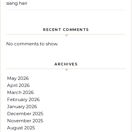
siang hari
RECENT COMMENTS
No comments to show.
ARCHIVES
May 2026
April 2026
March 2026
February 2026
January 2026
December 2025
November 2025
August 2025