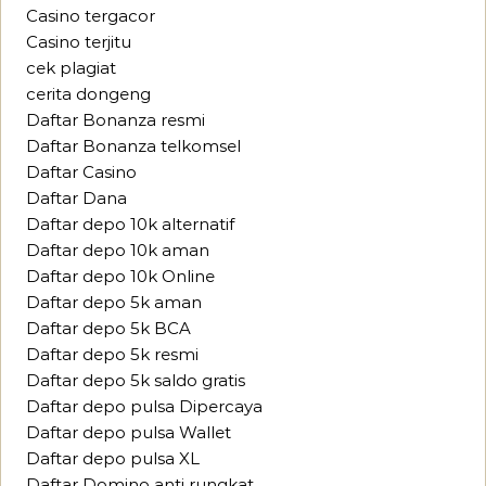
Casino tergacor
Casino terjitu
cek plagiat
cerita dongeng
Daftar Bonanza resmi
Daftar Bonanza telkomsel
Daftar Casino
Daftar Dana
Daftar depo 10k alternatif
Daftar depo 10k aman
Daftar depo 10k Online
Daftar depo 5k aman
Daftar depo 5k BCA
Daftar depo 5k resmi
Daftar depo 5k saldo gratis
Daftar depo pulsa Dipercaya
Daftar depo pulsa Wallet
Daftar depo pulsa XL
Daftar Domino anti rungkat