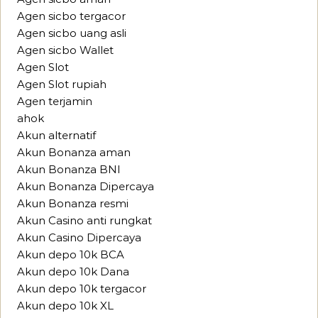
Agen sicbo tergacor
Agen sicbo uang asli
Agen sicbo Wallet
Agen Slot
Agen Slot rupiah
Agen terjamin
ahok
Akun alternatif
Akun Bonanza aman
Akun Bonanza BNI
Akun Bonanza Dipercaya
Akun Bonanza resmi
Akun Casino anti rungkat
Akun Casino Dipercaya
Akun depo 10k BCA
Akun depo 10k Dana
Akun depo 10k tergacor
Akun depo 10k XL