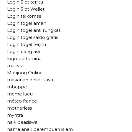
Login Slot terjitu
Login Slot Wallet
Login telkomsel
Login togel aman
Login togel anti rungkat
Login togel saldo gratis
Login togel terjitu
Login uang asli
logo pertamina
macys
Mahjong Online
makanan dekat saya
mbappe
meme lucu
météo france
motherless
myntra
naik beasiswa
nama anak perempuan islami