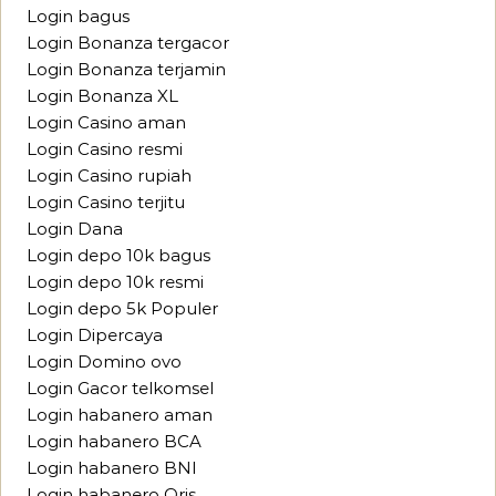
Login bagus
Login Bonanza tergacor
Login Bonanza terjamin
Login Bonanza XL
Login Casino aman
Login Casino resmi
Login Casino rupiah
Login Casino terjitu
Login Dana
Login depo 10k bagus
Login depo 10k resmi
Login depo 5k Populer
Login Dipercaya
Login Domino ovo
Login Gacor telkomsel
Login habanero aman
Login habanero BCA
Login habanero BNI
Login habanero Qris