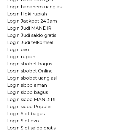
Login habanero uang asli
Login Hoki rupiah
Login Jackpot 24 Jam
Login Judi MANDIRI
Login Judi saldo gratis
Login Judi telkomsel
Login ovo
Login rupiah
Login sbobet bagus
Login sbobet Online
Login sbobet uang asli
Login sicbo aman
Login sicbo bagus
Login sicbo MANDIRI
Login sicbo Populer
Login Slot bagus
Login Slot ovo
Login Slot saldo gratis