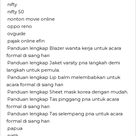
nifty
nifty 50
nonton movie online
oppo reno
ovguide
pajak online efin
Panduan lengkap Blazer wanita kerja untuk acara
formal di siang hari
Panduan lengkap Jaket varsity pria langkah demi
langkah untuk pemula.
Panduan lengkap Lip balm melembabkan untuk
acara formal di siang hari
Panduan lengkap Sheet mask korea dengan mudah.
Panduan lengkap Tas pinggang pria untuk acara
formal di siang hari
Panduan lengkap Tas selempang pria untuk acara
formal di siang hari
papua
path