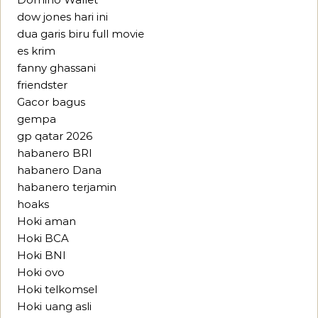
dow jones hari ini
dua garis biru full movie
es krim
fanny ghassani
friendster
Gacor bagus
gempa
gp qatar 2026
habanero BRI
habanero Dana
habanero terjamin
hoaks
Hoki aman
Hoki BCA
Hoki BNI
Hoki ovo
Hoki telkomsel
Hoki uang asli