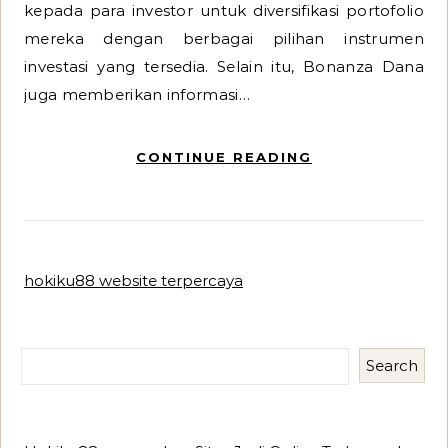
kepada para investor untuk diversifikasi portofolio
mereka dengan berbagai pilihan instrumen
investasi yang tersedia. Selain itu, Bonanza Dana
juga memberikan informasi…
CONTINUE READING
hokiku88 website terpercaya
Search