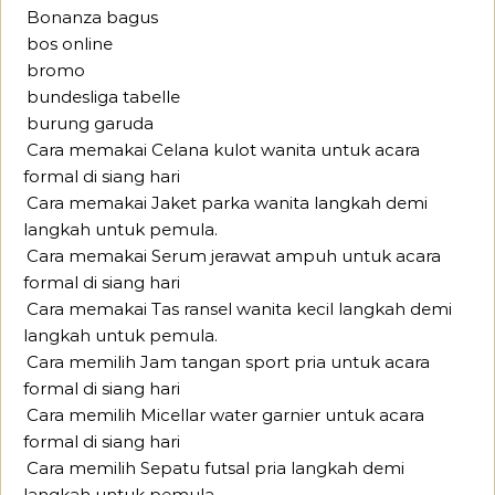
Bonanza bagus
bos online
bromo
bundesliga tabelle
burung garuda
Cara memakai Celana kulot wanita untuk acara
formal di siang hari
Cara memakai Jaket parka wanita langkah demi
langkah untuk pemula.
Cara memakai Serum jerawat ampuh untuk acara
formal di siang hari
Cara memakai Tas ransel wanita kecil langkah demi
langkah untuk pemula.
Cara memilih Jam tangan sport pria untuk acara
formal di siang hari
Cara memilih Micellar water garnier untuk acara
formal di siang hari
Cara memilih Sepatu futsal pria langkah demi
langkah untuk pemula.