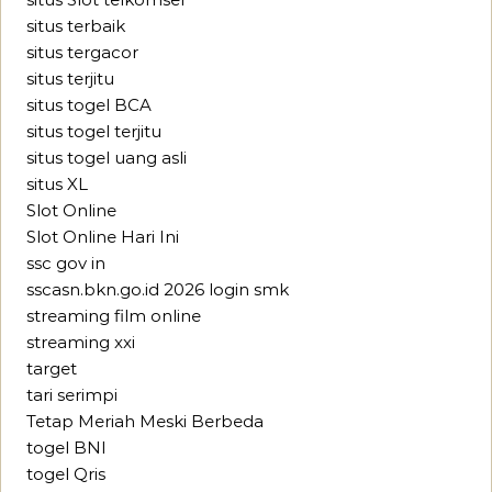
situs terbaik
situs tergacor
situs terjitu
situs togel BCA
situs togel terjitu
situs togel uang asli
situs XL
Slot Online
Slot Online Hari Ini
ssc gov in
sscasn.bkn.go.id 2026 login smk
streaming film online
streaming xxi
target
tari serimpi
Tetap Meriah Meski Berbeda
togel BNI
togel Qris