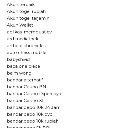
Akun terbaik
Akun togel rupiah
Akun togel terjamin
Akun Wallet
aplikasi membuat cv
ard mediathek
arthdal chronicles
auto chess mobile
babyshivid
baca one piece
baim wong
bandar alternatif
bandar Casino BNI
bandar Casino Dipercaya
bandar Casino XL
bandar depo 10k 24 Jam
bandar depo 10k ovo
bandar depo 10k rupiah
bandar depo 5k BRI