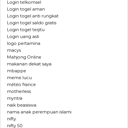
Login telkomsel
Login togel aman
Login togel anti rungkat
Login togel saldo gratis
Login togel terjitu
Login uang asli
logo pertamina
macys
Mahjong Online
makanan dekat saya
mbappe
meme lucu
météo france
motherless
myntra
naik beasiswa
nama anak perempuan islami
nifty
nifty 50