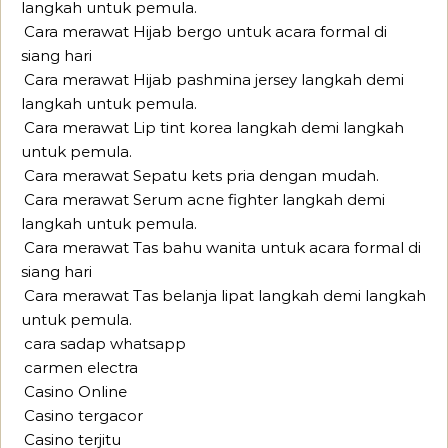
langkah untuk pemula.
Cara merawat Hijab bergo untuk acara formal di
siang hari
Cara merawat Hijab pashmina jersey langkah demi
langkah untuk pemula.
Cara merawat Lip tint korea langkah demi langkah
untuk pemula.
Cara merawat Sepatu kets pria dengan mudah.
Cara merawat Serum acne fighter langkah demi
langkah untuk pemula.
Cara merawat Tas bahu wanita untuk acara formal di
siang hari
Cara merawat Tas belanja lipat langkah demi langkah
untuk pemula.
cara sadap whatsapp
carmen electra
Casino Online
Casino tergacor
Casino terjitu