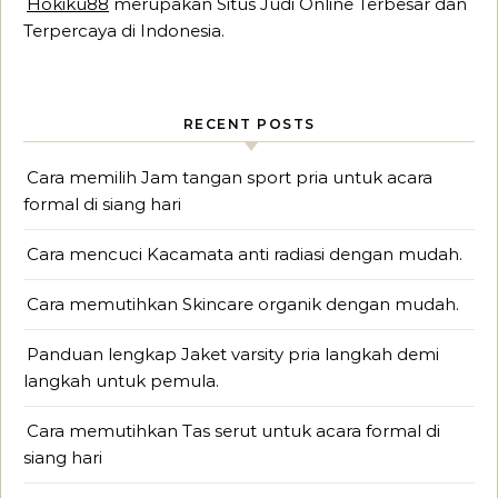
Hokiku88
merupakan Situs Judi Online Terbesar dan
Terpercaya di Indonesia.
RECENT POSTS
Cara memilih Jam tangan sport pria untuk acara
formal di siang hari
Cara mencuci Kacamata anti radiasi dengan mudah.
Cara memutihkan Skincare organik dengan mudah.
Panduan lengkap Jaket varsity pria langkah demi
langkah untuk pemula.
Cara memutihkan Tas serut untuk acara formal di
siang hari