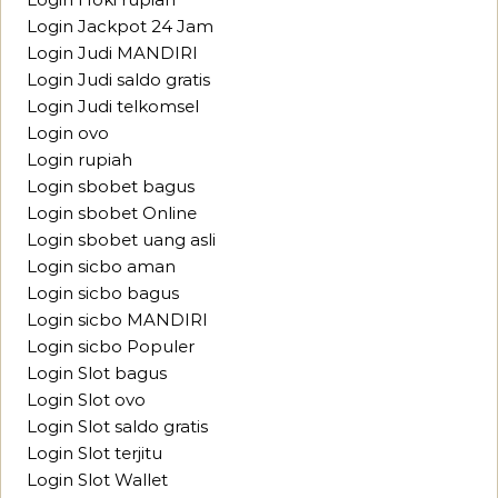
Login Jackpot 24 Jam
Login Judi MANDIRI
Login Judi saldo gratis
Login Judi telkomsel
Login ovo
Login rupiah
Login sbobet bagus
Login sbobet Online
Login sbobet uang asli
Login sicbo aman
Login sicbo bagus
Login sicbo MANDIRI
Login sicbo Populer
Login Slot bagus
Login Slot ovo
Login Slot saldo gratis
Login Slot terjitu
Login Slot Wallet