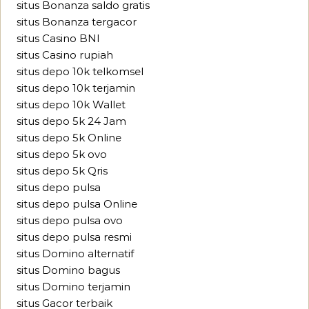
situs Bonanza saldo gratis
situs Bonanza tergacor
situs Casino BNI
situs Casino rupiah
situs depo 10k telkomsel
situs depo 10k terjamin
situs depo 10k Wallet
situs depo 5k 24 Jam
situs depo 5k Online
situs depo 5k ovo
situs depo 5k Qris
situs depo pulsa
situs depo pulsa Online
situs depo pulsa ovo
situs depo pulsa resmi
situs Domino alternatif
situs Domino bagus
situs Domino terjamin
situs Gacor terbaik