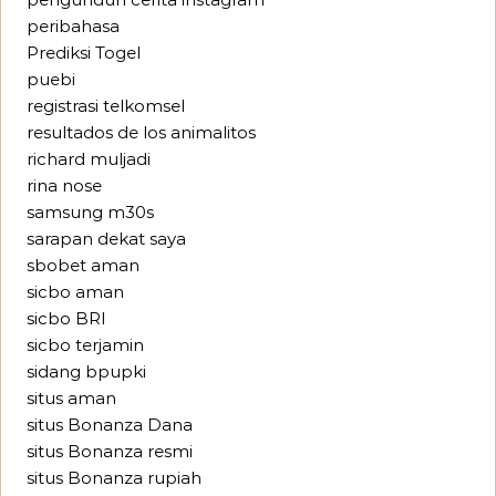
peribahasa
Prediksi Togel
puebi
registrasi telkomsel
resultados de los animalitos
richard muljadi
rina nose
samsung m30s
sarapan dekat saya
sbobet aman
sicbo aman
sicbo BRI
sicbo terjamin
sidang bpupki
situs aman
situs Bonanza Dana
situs Bonanza resmi
situs Bonanza rupiah