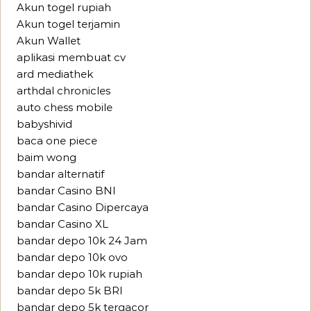
Akun togel rupiah
Akun togel terjamin
Akun Wallet
aplikasi membuat cv
ard mediathek
arthdal chronicles
auto chess mobile
babyshivid
baca one piece
baim wong
bandar alternatif
bandar Casino BNI
bandar Casino Dipercaya
bandar Casino XL
bandar depo 10k 24 Jam
bandar depo 10k ovo
bandar depo 10k rupiah
bandar depo 5k BRI
bandar depo 5k tergacor