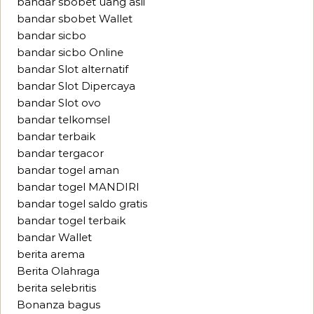
bandar sbobet uang asli
bandar sbobet Wallet
bandar sicbo
bandar sicbo Online
bandar Slot alternatif
bandar Slot Dipercaya
bandar Slot ovo
bandar telkomsel
bandar terbaik
bandar tergacor
bandar togel aman
bandar togel MANDIRI
bandar togel saldo gratis
bandar togel terbaik
bandar Wallet
berita arema
Berita Olahraga
berita selebritis
Bonanza bagus