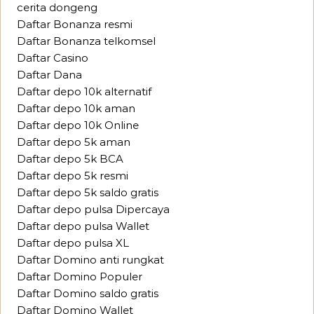
cerita dongeng
Daftar Bonanza resmi
Daftar Bonanza telkomsel
Daftar Casino
Daftar Dana
Daftar depo 10k alternatif
Daftar depo 10k aman
Daftar depo 10k Online
Daftar depo 5k aman
Daftar depo 5k BCA
Daftar depo 5k resmi
Daftar depo 5k saldo gratis
Daftar depo pulsa Dipercaya
Daftar depo pulsa Wallet
Daftar depo pulsa XL
Daftar Domino anti rungkat
Daftar Domino Populer
Daftar Domino saldo gratis
Daftar Domino Wallet