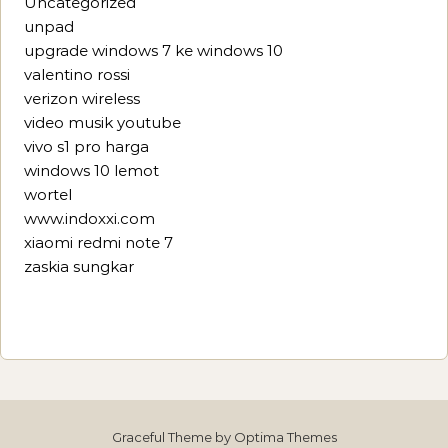
Uncategorized
unpad
upgrade windows 7 ke windows 10
valentino rossi
verizon wireless
video musik youtube
vivo s1 pro harga
windows 10 lemot
wortel
www.indoxxi.com
xiaomi redmi note 7
zaskia sungkar
Graceful Theme by
Optima Themes