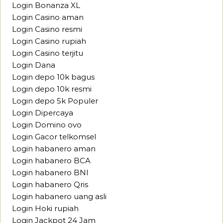
Login Bonanza XL
Login Casino aman
Login Casino resmi
Login Casino rupiah
Login Casino terjitu
Login Dana
Login depo 10k bagus
Login depo 10k resmi
Login depo 5k Populer
Login Dipercaya
Login Domino ovo
Login Gacor telkomsel
Login habanero aman
Login habanero BCA
Login habanero BNI
Login habanero Qris
Login habanero uang asli
Login Hoki rupiah
Login Jackpot 24 Jam