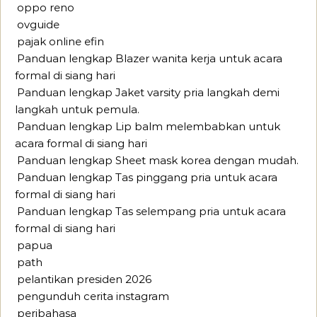
oppo reno
ovguide
pajak online efin
Panduan lengkap Blazer wanita kerja untuk acara
formal di siang hari
Panduan lengkap Jaket varsity pria langkah demi
langkah untuk pemula.
Panduan lengkap Lip balm melembabkan untuk
acara formal di siang hari
Panduan lengkap Sheet mask korea dengan mudah.
Panduan lengkap Tas pinggang pria untuk acara
formal di siang hari
Panduan lengkap Tas selempang pria untuk acara
formal di siang hari
papua
path
pelantikan presiden 2026
pengunduh cerita instagram
peribahasa