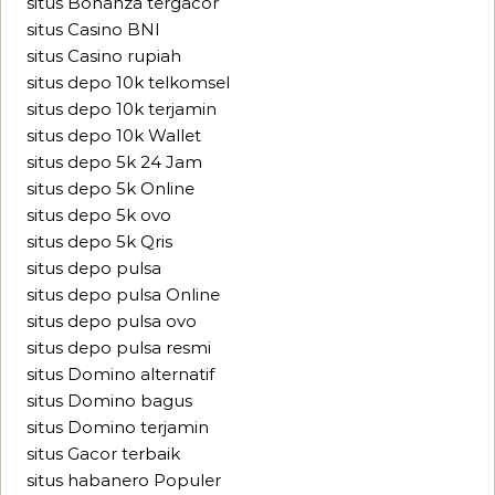
situs Bonanza tergacor
situs Casino BNI
situs Casino rupiah
situs depo 10k telkomsel
situs depo 10k terjamin
situs depo 10k Wallet
situs depo 5k 24 Jam
situs depo 5k Online
situs depo 5k ovo
situs depo 5k Qris
situs depo pulsa
situs depo pulsa Online
situs depo pulsa ovo
situs depo pulsa resmi
situs Domino alternatif
situs Domino bagus
situs Domino terjamin
situs Gacor terbaik
situs habanero Populer