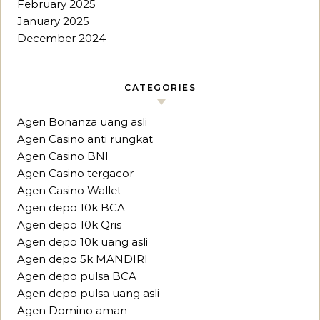
February 2025
January 2025
December 2024
CATEGORIES
Agen Bonanza uang asli
Agen Casino anti rungkat
Agen Casino BNI
Agen Casino tergacor
Agen Casino Wallet
Agen depo 10k BCA
Agen depo 10k Qris
Agen depo 10k uang asli
Agen depo 5k MANDIRI
Agen depo pulsa BCA
Agen depo pulsa uang asli
Agen Domino aman