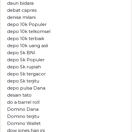
daun bidara
debat capres
denise milani
depo 10k Populer
depo 10k telkomsel
depo 10k terbaik
depo 10k uang asli
depo 5k BNI
depo 5k Populer
depo 5k rupiah
depo 5k tergacor
depo 5k terjitu
depo pulsa Dana
desain tato
do a barrel roll
Domino Dana
Domino terjitu
Domino Wallet
dow jones hari ini