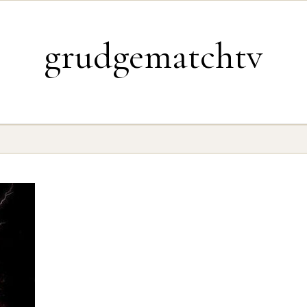
grudgematchtv