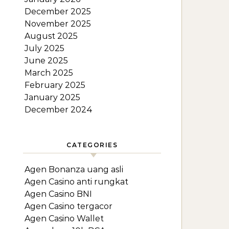
December 2025
November 2025
August 2025
July 2025
June 2025
March 2025
February 2025
January 2025
December 2024
CATEGORIES
Agen Bonanza uang asli
Agen Casino anti rungkat
Agen Casino BNI
Agen Casino tergacor
Agen Casino Wallet