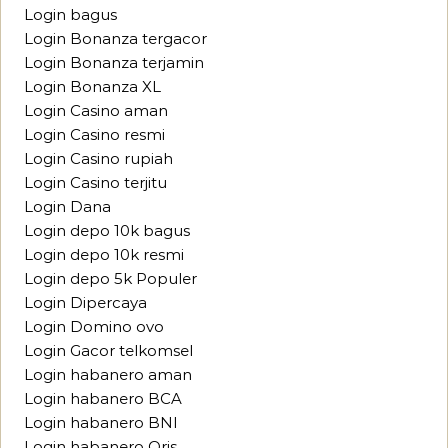
Login bagus
Login Bonanza tergacor
Login Bonanza terjamin
Login Bonanza XL
Login Casino aman
Login Casino resmi
Login Casino rupiah
Login Casino terjitu
Login Dana
Login depo 10k bagus
Login depo 10k resmi
Login depo 5k Populer
Login Dipercaya
Login Domino ovo
Login Gacor telkomsel
Login habanero aman
Login habanero BCA
Login habanero BNI
Login habanero Qris