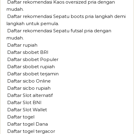
Daftar rekomendasi Kaos oversized pria dengan
mudah.
Daftar rekomendasi Sepatu boots pria langkah demi
langkah untuk pemula.
Daftar rekomendasi Sepatu futsal pria dengan
mudah.
Daftar rupiah
Daftar sbobet BRI
Daftar sbobet Populer
Daftar sbobet rupiah
Daftar sbobet terjamin
Daftar sicbo Online
Daftar sicbo rupiah
Daftar Slot alternatif
Daftar Slot BNI
Daftar Slot Wallet
Daftar togel
Daftar togel Dana
Daftar togel tergacor