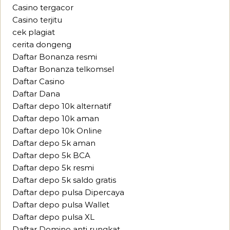
Casino tergacor
Casino terjitu
cek plagiat
cerita dongeng
Daftar Bonanza resmi
Daftar Bonanza telkomsel
Daftar Casino
Daftar Dana
Daftar depo 10k alternatif
Daftar depo 10k aman
Daftar depo 10k Online
Daftar depo 5k aman
Daftar depo 5k BCA
Daftar depo 5k resmi
Daftar depo 5k saldo gratis
Daftar depo pulsa Dipercaya
Daftar depo pulsa Wallet
Daftar depo pulsa XL
Daftar Domino anti rungkat