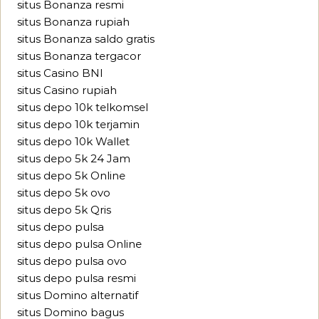
situs Bonanza resmi
situs Bonanza rupiah
situs Bonanza saldo gratis
situs Bonanza tergacor
situs Casino BNI
situs Casino rupiah
situs depo 10k telkomsel
situs depo 10k terjamin
situs depo 10k Wallet
situs depo 5k 24 Jam
situs depo 5k Online
situs depo 5k ovo
situs depo 5k Qris
situs depo pulsa
situs depo pulsa Online
situs depo pulsa ovo
situs depo pulsa resmi
situs Domino alternatif
situs Domino bagus