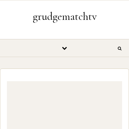
Skip to content
grudgematchtv