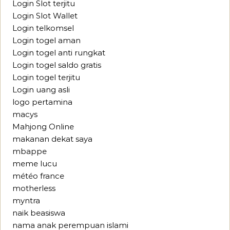
Login Slot terjitu
Login Slot Wallet
Login telkomsel
Login togel aman
Login togel anti rungkat
Login togel saldo gratis
Login togel terjitu
Login uang asli
logo pertamina
macys
Mahjong Online
makanan dekat saya
mbappe
meme lucu
météo france
motherless
myntra
naik beasiswa
nama anak perempuan islami