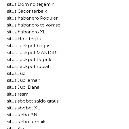
situs Domino terjamin
situs Gacor terbaik
situs habanero Populer
situs habanero telkomsel
situs habanero XL
situs Hoki terjitu
situs Jackpot bagus
situs Jackpot MANDIRI
situs Jackpot Populer
situs Jackpot rupiah
situs Judi
situs Judi aman
situs Judi Dana
situs resmi
situs sbobet saldo gratis
situs sbobet XL
situs sicbo BNI
situs sicbo terbaik
situs Slot