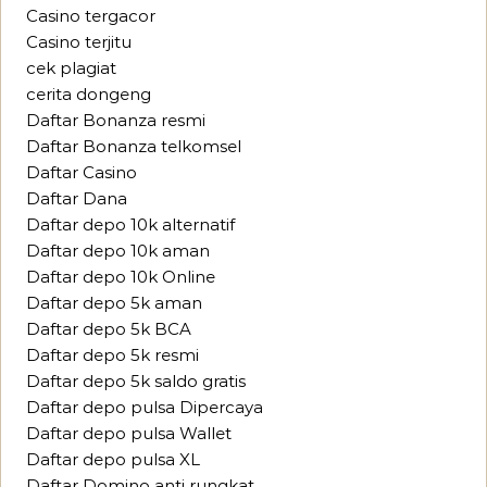
Casino tergacor
Casino terjitu
cek plagiat
cerita dongeng
Daftar Bonanza resmi
Daftar Bonanza telkomsel
Daftar Casino
Daftar Dana
Daftar depo 10k alternatif
Daftar depo 10k aman
Daftar depo 10k Online
Daftar depo 5k aman
Daftar depo 5k BCA
Daftar depo 5k resmi
Daftar depo 5k saldo gratis
Daftar depo pulsa Dipercaya
Daftar depo pulsa Wallet
Daftar depo pulsa XL
Daftar Domino anti rungkat