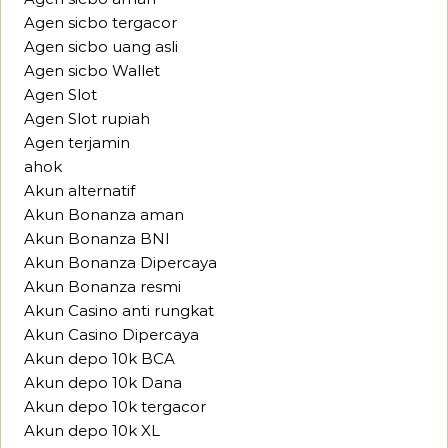
Agen sicbo tergacor
Agen sicbo uang asli
Agen sicbo Wallet
Agen Slot
Agen Slot rupiah
Agen terjamin
ahok
Akun alternatif
Akun Bonanza aman
Akun Bonanza BNI
Akun Bonanza Dipercaya
Akun Bonanza resmi
Akun Casino anti rungkat
Akun Casino Dipercaya
Akun depo 10k BCA
Akun depo 10k Dana
Akun depo 10k tergacor
Akun depo 10k XL