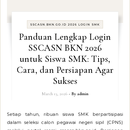
SSCASN.BKN.GO.ID 2026 LOGIN SMK
Panduan Lengkap Login
SSCASN BKN 2026
untuk Siswa SMK: Tips,
Cara, dan Persiapan Agar
Sukses
March 13, 2026
- By
admin
Setiap tahun, ribuan siswa SMK berpartisipasi
dalam seleksi calon pegawai negeri sipil (CPNS)