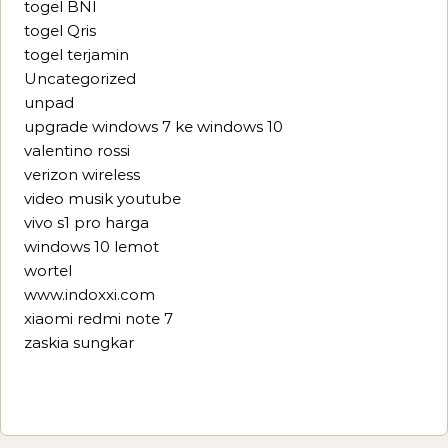
togel BNI
togel Qris
togel terjamin
Uncategorized
unpad
upgrade windows 7 ke windows 10
valentino rossi
verizon wireless
video musik youtube
vivo s1 pro harga
windows 10 lemot
wortel
www.indoxxi.com
xiaomi redmi note 7
zaskia sungkar