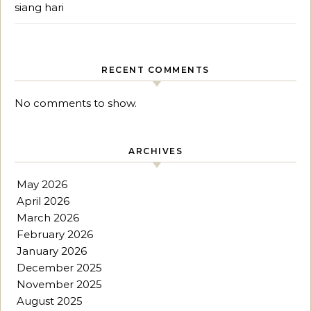
siang hari
RECENT COMMENTS
No comments to show.
ARCHIVES
May 2026
April 2026
March 2026
February 2026
January 2026
December 2025
November 2025
August 2025