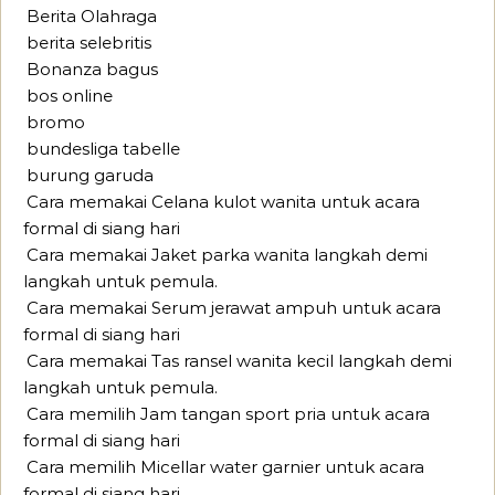
Berita Olahraga
berita selebritis
Bonanza bagus
bos online
bromo
bundesliga tabelle
burung garuda
Cara memakai Celana kulot wanita untuk acara
formal di siang hari
Cara memakai Jaket parka wanita langkah demi
langkah untuk pemula.
Cara memakai Serum jerawat ampuh untuk acara
formal di siang hari
Cara memakai Tas ransel wanita kecil langkah demi
langkah untuk pemula.
Cara memilih Jam tangan sport pria untuk acara
formal di siang hari
Cara memilih Micellar water garnier untuk acara
formal di siang hari