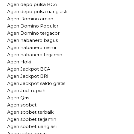
Agen depo pulsa BCA
Agen depo pulsa uang asli
Agen Domino aman
Agen Domino Populer
Agen Domino tergacor
Agen habanero bagus
Agen habanero resmi
Agen habanero terjamin
Agen Hoki
Agen Jackpot BCA
Agen Jackpot BRI
Agen Jackpot saldo gratis
Agen Judi rupiah
Agen Qris
Agen sbobet
Agen sbobet terbaik
Agen sbobet terjamin
Agen sbobet uang asli
Agen sicbo aman