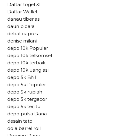
Daftar togel XL
Daftar Wallet
danau tiberias
daun bidara
debat capres
denise milani
depo 10k Populer
depo 10k telkomsel
depo 10k terbaik
depo 10k uang asli
depo 5k BNI
depo 5k Populer
depo 5k rupiah
depo 5k tergacor
depo 5k terjitu
depo pulsa Dana
desain tato
do a barrel roll
Domino Dana