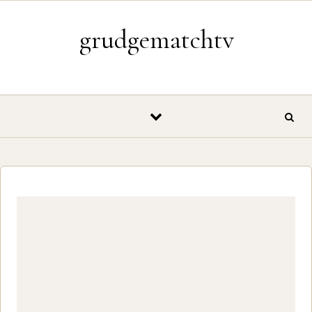
Skip to content
grudgematchtv