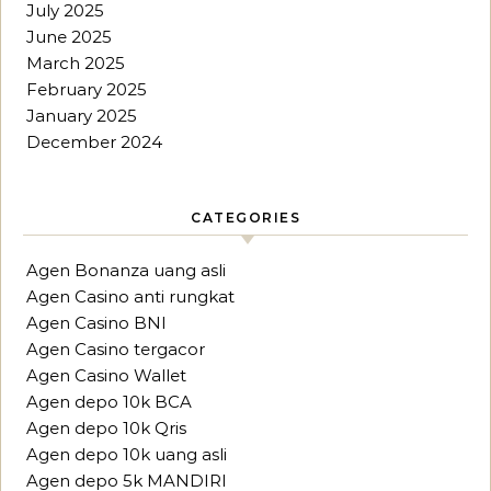
July 2025
June 2025
March 2025
February 2025
January 2025
December 2024
CATEGORIES
Agen Bonanza uang asli
Agen Casino anti rungkat
Agen Casino BNI
Agen Casino tergacor
Agen Casino Wallet
Agen depo 10k BCA
Agen depo 10k Qris
Agen depo 10k uang asli
Agen depo 5k MANDIRI