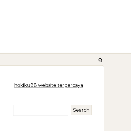
hokiku88 website terpercaya
Search