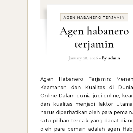
AGEN HABANERO TERJAMIN
Agen habanero
terjamin
January 28, 2026
- By
admin
Agen Habanero Terjamin: Menemukan
Keamanan dan Kualitas di Dunia
Online Dalam dunia judi online, ke
dan kualitas menjadi faktor utam
harus diperhatikan oleh para pemain.
satu pilihan terbaik yang dapat dian
oleh para pemain adalah agen Hab