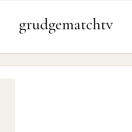
grudgematchtv