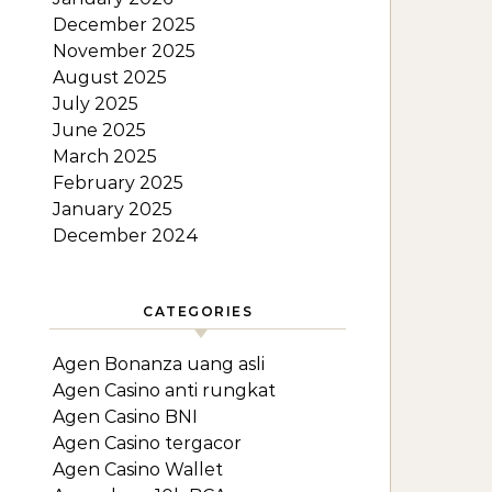
December 2025
November 2025
August 2025
July 2025
June 2025
March 2025
February 2025
January 2025
December 2024
CATEGORIES
Agen Bonanza uang asli
Agen Casino anti rungkat
Agen Casino BNI
Agen Casino tergacor
Agen Casino Wallet