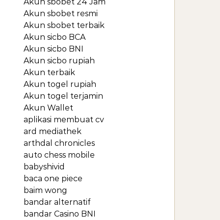
Akun sbobet 24 Jam
Akun sbobet resmi
Akun sbobet terbaik
Akun sicbo BCA
Akun sicbo BNI
Akun sicbo rupiah
Akun terbaik
Akun togel rupiah
Akun togel terjamin
Akun Wallet
aplikasi membuat cv
ard mediathek
arthdal chronicles
auto chess mobile
babyshivid
baca one piece
baim wong
bandar alternatif
bandar Casino BNI