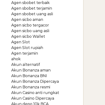
Agen sbobet terbaik
Agen sbobet terjamin
Agen sbobet uang asli
Agen sicbo aman
Agen sicbo tergacor
Agen sicbo uang asli
Agen sicbo Wallet
Agen Slot
Agen Slot rupiah
Agen terjamin
ahok
Akun alternatif
Akun Bonanza aman
Akun Bonanza BNI
Akun Bonanza Dipercaya
Akun Bonanza resmi
Akun Casino anti rungkat
Akun Casino Dipercaya
Akun depo 10k BCA