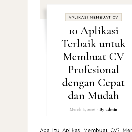
APLIKASI MEMBUAT CV
10 Aplikasi
Terbaik untuk
Membuat CV
Profesional
dengan Cepat
dan Mudah
March 8, 2026
- By
admin
Apa Itu Aplikasi Membuat CV? Membuat