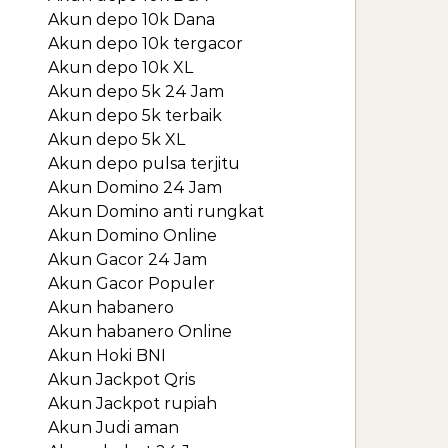
Akun depo 10k Dana
Akun depo 10k tergacor
Akun depo 10k XL
Akun depo 5k 24 Jam
Akun depo 5k terbaik
Akun depo 5k XL
Akun depo pulsa terjitu
Akun Domino 24 Jam
Akun Domino anti rungkat
Akun Domino Online
Akun Gacor 24 Jam
Akun Gacor Populer
Akun habanero
Akun habanero Online
Akun Hoki BNI
Akun Jackpot Qris
Akun Jackpot rupiah
Akun Judi aman