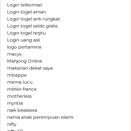
Login telkomsel
Login togel aman
Login togel anti rungkat
Login togel saldo gratis
Login togel terjitu
Login uang asli
logo pertamina
macys
Mahjong Online
makanan dekat saya
mbappe
meme lucu
météo france
motherless
myntra
naik beasiswa
nama anak perempuan islami
nifty