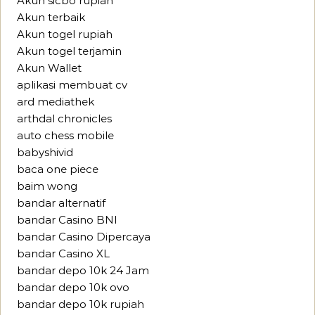
Akun sicbo rupiah
Akun terbaik
Akun togel rupiah
Akun togel terjamin
Akun Wallet
aplikasi membuat cv
ard mediathek
arthdal chronicles
auto chess mobile
babyshivid
baca one piece
baim wong
bandar alternatif
bandar Casino BNI
bandar Casino Dipercaya
bandar Casino XL
bandar depo 10k 24 Jam
bandar depo 10k ovo
bandar depo 10k rupiah