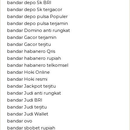
bandar depo 5k BRI
bandar depo 5k tergacor
bandar depo pulsa Populer
bandar depo pulsa terjamin
bandar Domino anti rungkat
bandar Gacor terjamin
bandar Gacor terjitu
bandar habanero Qris
bandar habanero rupiah
bandar habanero telkomsel
bandar Hoki Online
bandar Hoki resmi
bandar Jackpot terjitu
bandar Judi anti rungkat
bandar Judi BRI
bandar Judi terjitu
bandar Judi Wallet
bandar ovo
bandar sbobet rupiah