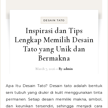
DESAIN TATO
Inspirasi dan Tips
Lengkap Memilih Desain
Tato yang Unik dan
Bermakna
March 7, 2026
- By
admin
Apa Itu Desain Tato? Desain tato adalah bentuk
seni tubuh yang diukir di kulit menggunakan tinta
permanen. Setiap desain memiliki makna, simbol,
dan keunikan tersendiri, sehingga menjadi cara