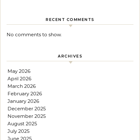
RECENT COMMENTS
No comments to show.
ARCHIVES
May 2026
April 2026
March 2026
February 2026
January 2026
December 2025
November 2025
August 2025
July 2025
June 2025