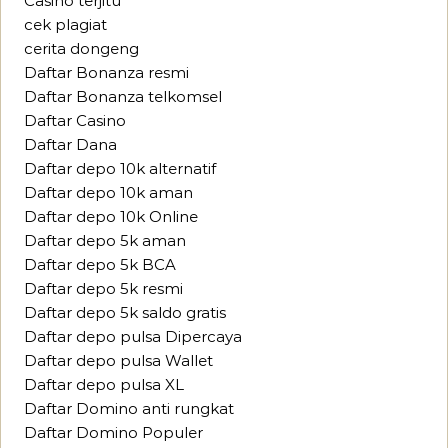
Casino terjitu
cek plagiat
cerita dongeng
Daftar Bonanza resmi
Daftar Bonanza telkomsel
Daftar Casino
Daftar Dana
Daftar depo 10k alternatif
Daftar depo 10k aman
Daftar depo 10k Online
Daftar depo 5k aman
Daftar depo 5k BCA
Daftar depo 5k resmi
Daftar depo 5k saldo gratis
Daftar depo pulsa Dipercaya
Daftar depo pulsa Wallet
Daftar depo pulsa XL
Daftar Domino anti rungkat
Daftar Domino Populer