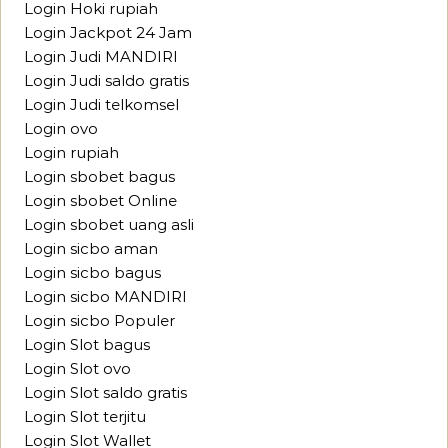
Login Hoki rupiah
Login Jackpot 24 Jam
Login Judi MANDIRI
Login Judi saldo gratis
Login Judi telkomsel
Login ovo
Login rupiah
Login sbobet bagus
Login sbobet Online
Login sbobet uang asli
Login sicbo aman
Login sicbo bagus
Login sicbo MANDIRI
Login sicbo Populer
Login Slot bagus
Login Slot ovo
Login Slot saldo gratis
Login Slot terjitu
Login Slot Wallet