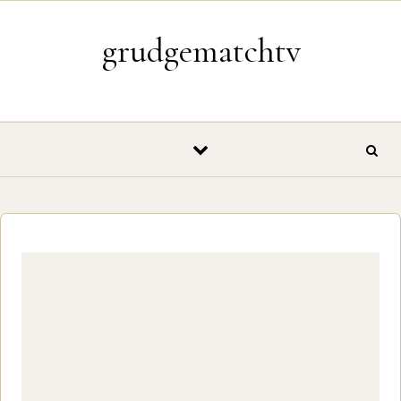
Skip to content
grudgematchtv