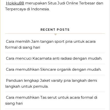
Hokiku88
merupakan Situs Judi Online Terbesar dan
Terpercaya di Indonesia.
RECENT POSTS
Cara memilih Jam tangan sport pria untuk acara
formal di siang hari
Cara mencuci Kacamata anti radiasi dengan mudah.
Cara memutihkan Skincare organik dengan mudah.
Panduan lengkap Jaket varsity pria langkah demi
langkah untuk pemula.
Cara memutihkan Tas serut untuk acara formal di
siang hari