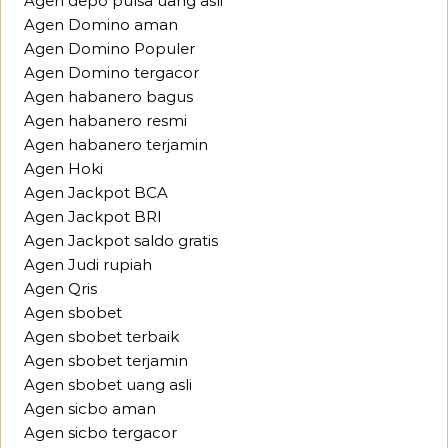
Agen depo pulsa uang asli
Agen Domino aman
Agen Domino Populer
Agen Domino tergacor
Agen habanero bagus
Agen habanero resmi
Agen habanero terjamin
Agen Hoki
Agen Jackpot BCA
Agen Jackpot BRI
Agen Jackpot saldo gratis
Agen Judi rupiah
Agen Qris
Agen sbobet
Agen sbobet terbaik
Agen sbobet terjamin
Agen sbobet uang asli
Agen sicbo aman
Agen sicbo tergacor