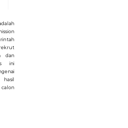
ission
rintah
rekrut
n dan
s ini
ngenai
 hasil
i calon