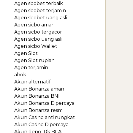
Agen sbobet terbaik
Agen sbobet terjamin
Agen sbobet uang asli
Agen sicbo aman
Agen sicbo tergacor
Agen sicbo uang asli
Agen sicbo Wallet
Agen Slot
Agen Slot rupiah
Agen terjamin
ahok
Akun alternatif
Akun Bonanza aman
Akun Bonanza BNI
Akun Bonanza Dipercaya
Akun Bonanza resmi
Akun Casino anti rungkat
Akun Casino Dipercaya
Akun depo 10k BCA