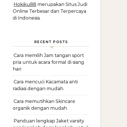
Hokiku88
merupakan Situs Judi
Online Terbesar dan Terpercaya
di Indonesia.
RECENT POSTS
Cara memilih Jam tangan sport
pria untuk acara formal di siang
hari
Cara mencuci Kacamata anti
radiasi dengan mudah.
Cara memutihkan Skincare
organik dengan mudah.
Panduan lengkap Jaket varsity