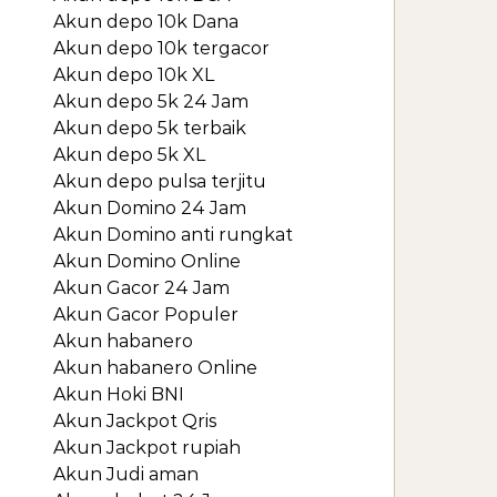
Akun depo 10k Dana
Akun depo 10k tergacor
Akun depo 10k XL
Akun depo 5k 24 Jam
Akun depo 5k terbaik
Akun depo 5k XL
Akun depo pulsa terjitu
Akun Domino 24 Jam
Akun Domino anti rungkat
Akun Domino Online
Akun Gacor 24 Jam
Akun Gacor Populer
Akun habanero
Akun habanero Online
Akun Hoki BNI
Akun Jackpot Qris
Akun Jackpot rupiah
Akun Judi aman