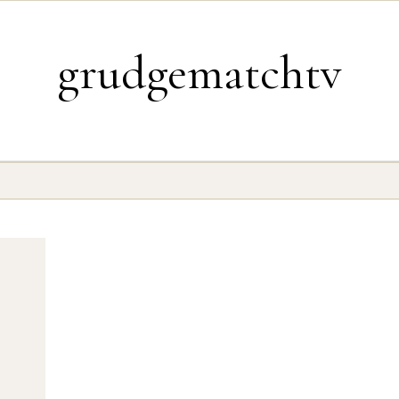
grudgematchtv