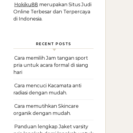
Hokiku88
merupakan Situs Judi
Online Terbesar dan Terpercaya
di Indonesia.
RECENT POSTS
Cara memilih Jam tangan sport
pria untuk acara formal di siang
hari
Cara mencuci Kacamata anti
radiasi dengan mudah.
Cara memutihkan Skincare
organik dengan mudah.
Panduan lengkap Jaket varsity