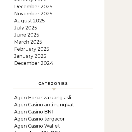
December 2025
November 2025
August 2025
July 2025
June 2025
March 2025
February 2025
January 2025
December 2024
CATEGORIES
Agen Bonanza uang asli
Agen Casino anti rungkat
Agen Casino BNI
Agen Casino tergacor
Agen Casino Wallet