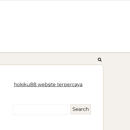
hokiku88 website terpercaya
Search