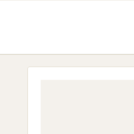
Skip to content