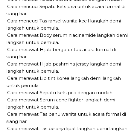
Cara mencuci Sepatu kets pria untuk acara formal di
siang hari
Cara mencuci Tas ransel wanita kecil langkah demi
langkah untuk pemula.
Cara merawat Body serum niacinamide langkah demi
langkah untuk pemula.
Cara merawat Hijab bergo untuk acara formal di
siang hari
Cara merawat Hijab pashmina jersey langkah demi
langkah untuk pemula.
Cara merawat Lip tint korea langkah demi langkah
untuk pemula.
Cara merawat Sepatu kets pria dengan mudah.
Cara merawat Serum acne fighter langkah demi
langkah untuk pemula.
Cara merawat Tas bahu wanita untuk acara formal di
siang hari
Cara merawat Tas belanja lipat langkah demi langkah