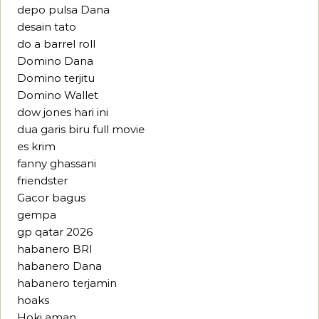
depo pulsa Dana
desain tato
do a barrel roll
Domino Dana
Domino terjitu
Domino Wallet
dow jones hari ini
dua garis biru full movie
es krim
fanny ghassani
friendster
Gacor bagus
gempa
gp qatar 2026
habanero BRI
habanero Dana
habanero terjamin
hoaks
Hoki aman