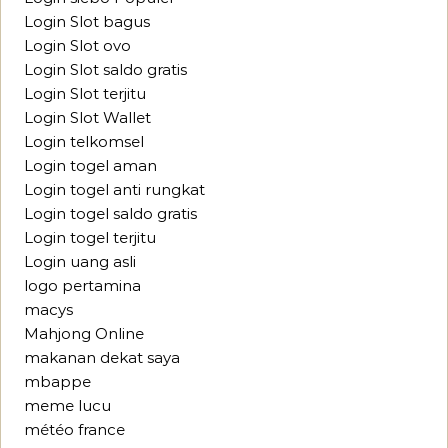
Login Slot bagus
Login Slot ovo
Login Slot saldo gratis
Login Slot terjitu
Login Slot Wallet
Login telkomsel
Login togel aman
Login togel anti rungkat
Login togel saldo gratis
Login togel terjitu
Login uang asli
logo pertamina
macys
Mahjong Online
makanan dekat saya
mbappe
meme lucu
météo france