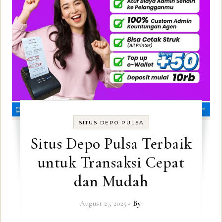
SITUS DEPO PULSA
Situs Depo Pulsa Terbaik
untuk Transaksi Cepat
dan Mudah
August 27, 2025
- By