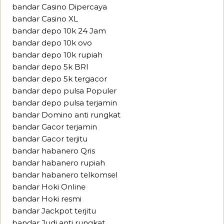
bandar Casino Dipercaya
bandar Casino XL
bandar depo 10k 24 Jam
bandar depo 10k ovo
bandar depo 10k rupiah
bandar depo 5k BRI
bandar depo 5k tergacor
bandar depo pulsa Populer
bandar depo pulsa terjamin
bandar Domino anti rungkat
bandar Gacor terjamin
bandar Gacor terjitu
bandar habanero Qris
bandar habanero rupiah
bandar habanero telkomsel
bandar Hoki Online
bandar Hoki resmi
bandar Jackpot terjitu
bandar Judi anti rungkat