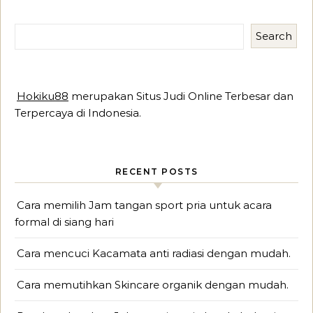
Search
Hokiku88
merupakan Situs Judi Online Terbesar dan
Terpercaya di Indonesia.
RECENT POSTS
Cara memilih Jam tangan sport pria untuk acara
formal di siang hari
Cara mencuci Kacamata anti radiasi dengan mudah.
Cara memutihkan Skincare organik dengan mudah.