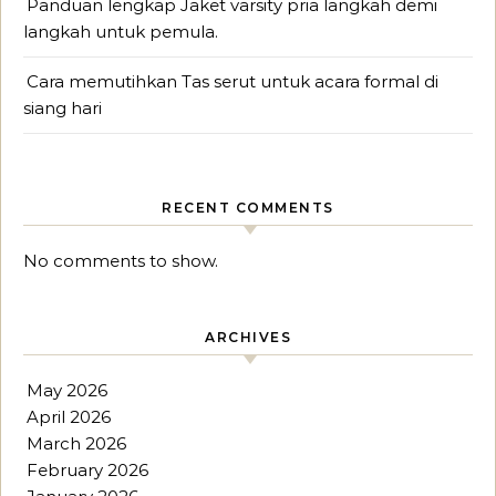
Panduan lengkap Jaket varsity pria langkah demi
langkah untuk pemula.
Cara memutihkan Tas serut untuk acara formal di
siang hari
RECENT COMMENTS
No comments to show.
ARCHIVES
May 2026
April 2026
March 2026
February 2026