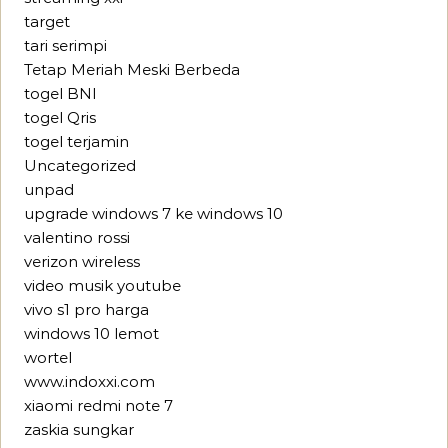
target
tari serimpi
Tetap Meriah Meski Berbeda
togel BNI
togel Qris
togel terjamin
Uncategorized
unpad
upgrade windows 7 ke windows 10
valentino rossi
verizon wireless
video musik youtube
vivo s1 pro harga
windows 10 lemot
wortel
www.indoxxi.com
xiaomi redmi note 7
zaskia sungkar