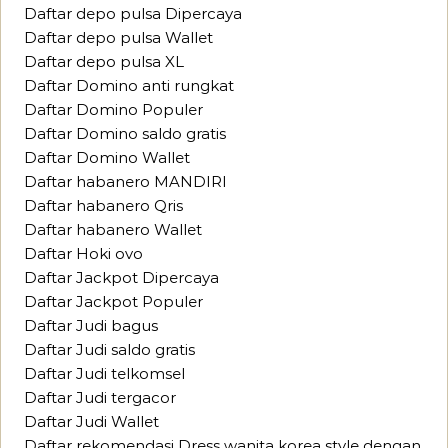
Daftar depo pulsa Dipercaya
Daftar depo pulsa Wallet
Daftar depo pulsa XL
Daftar Domino anti rungkat
Daftar Domino Populer
Daftar Domino saldo gratis
Daftar Domino Wallet
Daftar habanero MANDIRI
Daftar habanero Qris
Daftar habanero Wallet
Daftar Hoki ovo
Daftar Jackpot Dipercaya
Daftar Jackpot Populer
Daftar Judi bagus
Daftar Judi saldo gratis
Daftar Judi telkomsel
Daftar Judi tergacor
Daftar Judi Wallet
Daftar rekomendasi Dress wanita korea style dengan