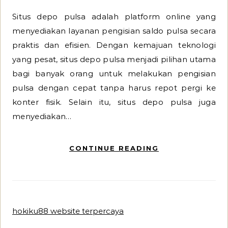
Situs depo pulsa adalah platform online yang
menyediakan layanan pengisian saldo pulsa secara
praktis dan efisien. Dengan kemajuan teknologi
yang pesat, situs depo pulsa menjadi pilihan utama
bagi banyak orang untuk melakukan pengisian
pulsa dengan cepat tanpa harus repot pergi ke
konter fisik. Selain itu, situs depo pulsa juga
menyediakan…
CONTINUE READING
hokiku88 website terpercaya