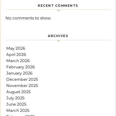
RECENT COMMENTS
No comments to show.
ARCHIVES
May 2026
April 2026
March 2026
February 2026
January 2026
December 2025
November 2025
August 2025
July 2025
June 2025
March 2025