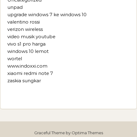
unpad
upgrade windows 7 ke windows 10
valentino rossi
verizon wireless
video musik youtube
vivo s1 pro harga
windows 10 lemot
wortel
www.indoxxi.com
xiaomi redmi note 7
zaskia sungkar
Graceful Theme by
Optima Themes