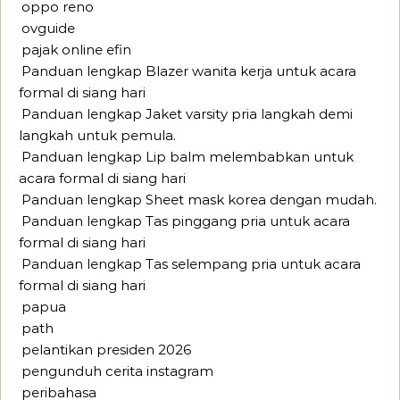
oppo reno
ovguide
pajak online efin
Panduan lengkap Blazer wanita kerja untuk acara
formal di siang hari
Panduan lengkap Jaket varsity pria langkah demi
langkah untuk pemula.
Panduan lengkap Lip balm melembabkan untuk
acara formal di siang hari
Panduan lengkap Sheet mask korea dengan mudah.
Panduan lengkap Tas pinggang pria untuk acara
formal di siang hari
Panduan lengkap Tas selempang pria untuk acara
formal di siang hari
papua
path
pelantikan presiden 2026
pengunduh cerita instagram
peribahasa