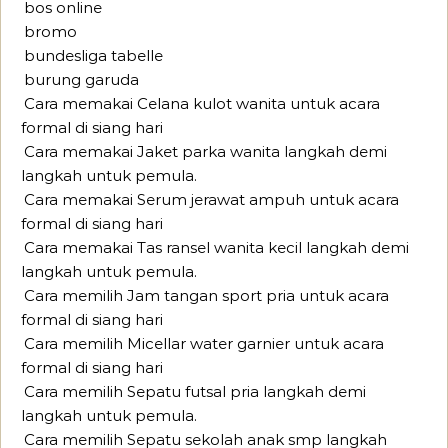
bos online
bromo
bundesliga tabelle
burung garuda
Cara memakai Celana kulot wanita untuk acara
formal di siang hari
Cara memakai Jaket parka wanita langkah demi
langkah untuk pemula.
Cara memakai Serum jerawat ampuh untuk acara
formal di siang hari
Cara memakai Tas ransel wanita kecil langkah demi
langkah untuk pemula.
Cara memilih Jam tangan sport pria untuk acara
formal di siang hari
Cara memilih Micellar water garnier untuk acara
formal di siang hari
Cara memilih Sepatu futsal pria langkah demi
langkah untuk pemula.
Cara memilih Sepatu sekolah anak smp langkah