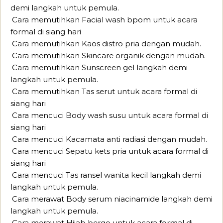
demi langkah untuk pemula.
Cara memutihkan Facial wash bpom untuk acara
formal di siang hari
Cara memutihkan Kaos distro pria dengan mudah.
Cara memutihkan Skincare organik dengan mudah.
Cara memutihkan Sunscreen gel langkah demi
langkah untuk pemula.
Cara memutihkan Tas serut untuk acara formal di
siang hari
Cara mencuci Body wash susu untuk acara formal di
siang hari
Cara mencuci Kacamata anti radiasi dengan mudah.
Cara mencuci Sepatu kets pria untuk acara formal di
siang hari
Cara mencuci Tas ransel wanita kecil langkah demi
langkah untuk pemula.
Cara merawat Body serum niacinamide langkah demi
langkah untuk pemula.
Cara merawat Hijab bergo untuk acara formal di