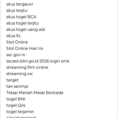
situs tergacor
situs terjitu
situs togel BCA
situs togel terjitu
situs togel uang asli
situs XL
Slot Online
Slot Online Hari Ini
ssc gov in
sscasn.bkn.go.id 2026 login smk
streaming film online
streaming xxi
target
tari serimpi
Tetap Meriah Meski Berbeda
togel BNI
togel Qris
togel terjamin
Uncategorized