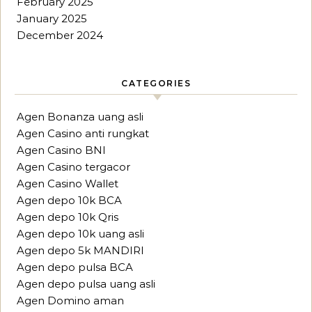
February 2025
January 2025
December 2024
CATEGORIES
Agen Bonanza uang asli
Agen Casino anti rungkat
Agen Casino BNI
Agen Casino tergacor
Agen Casino Wallet
Agen depo 10k BCA
Agen depo 10k Qris
Agen depo 10k uang asli
Agen depo 5k MANDIRI
Agen depo pulsa BCA
Agen depo pulsa uang asli
Agen Domino aman