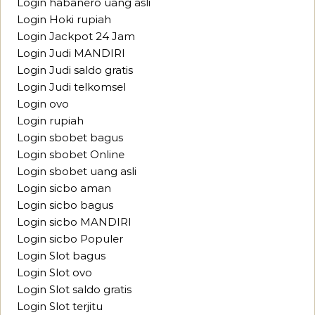
Login habanero uang asli
Login Hoki rupiah
Login Jackpot 24 Jam
Login Judi MANDIRI
Login Judi saldo gratis
Login Judi telkomsel
Login ovo
Login rupiah
Login sbobet bagus
Login sbobet Online
Login sbobet uang asli
Login sicbo aman
Login sicbo bagus
Login sicbo MANDIRI
Login sicbo Populer
Login Slot bagus
Login Slot ovo
Login Slot saldo gratis
Login Slot terjitu