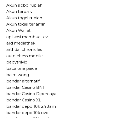
Akun sicbo rupiah
Akun terbaik
Akun togel rupiah
Akun togel terjamin
Akun Wallet
aplikasi membuat cv
ard mediathek
arthdal chronicles
auto chess mobile
babyshivid
baca one piece
baim wong
bandar alternatif
bandar Casino BNI
bandar Casino Dipercaya
bandar Casino XL
bandar depo 10k 24 Jam
bandar depo 10k ovo