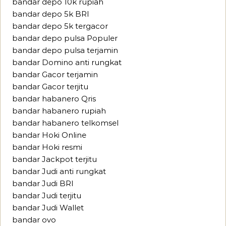
bandar depo 10k rupiah
bandar depo 5k BRI
bandar depo 5k tergacor
bandar depo pulsa Populer
bandar depo pulsa terjamin
bandar Domino anti rungkat
bandar Gacor terjamin
bandar Gacor terjitu
bandar habanero Qris
bandar habanero rupiah
bandar habanero telkomsel
bandar Hoki Online
bandar Hoki resmi
bandar Jackpot terjitu
bandar Judi anti rungkat
bandar Judi BRI
bandar Judi terjitu
bandar Judi Wallet
bandar ovo