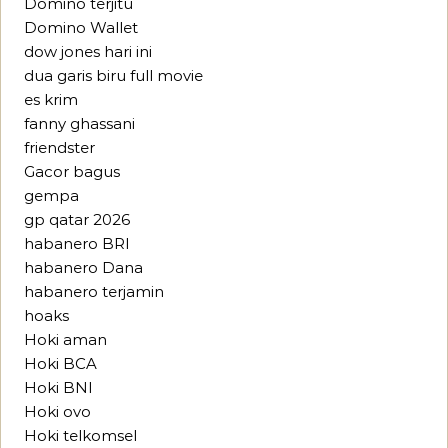
Domino terjitu
Domino Wallet
dow jones hari ini
dua garis biru full movie
es krim
fanny ghassani
friendster
Gacor bagus
gempa
gp qatar 2026
habanero BRI
habanero Dana
habanero terjamin
hoaks
Hoki aman
Hoki BCA
Hoki BNI
Hoki ovo
Hoki telkomsel