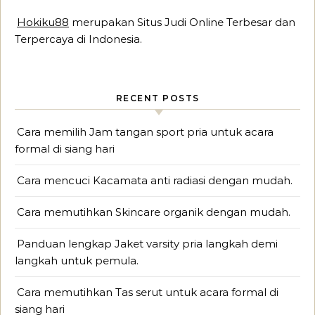
Hokiku88
merupakan Situs Judi Online Terbesar dan
Terpercaya di Indonesia.
RECENT POSTS
Cara memilih Jam tangan sport pria untuk acara
formal di siang hari
Cara mencuci Kacamata anti radiasi dengan mudah.
Cara memutihkan Skincare organik dengan mudah.
Panduan lengkap Jaket varsity pria langkah demi
langkah untuk pemula.
Cara memutihkan Tas serut untuk acara formal di
siang hari