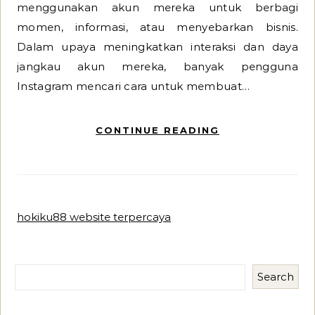
menggunakan akun mereka untuk berbagi
momen, informasi, atau menyebarkan bisnis.
Dalam upaya meningkatkan interaksi dan daya
jangkau akun mereka, banyak pengguna
Instagram mencari cara untuk membuat…
CONTINUE READING
hokiku88 website terpercaya
Search