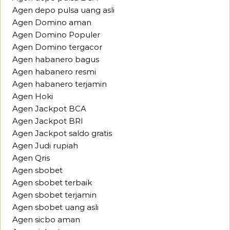
Agen depo pulsa uang asli
Agen Domino aman
Agen Domino Populer
Agen Domino tergacor
Agen habanero bagus
Agen habanero resmi
Agen habanero terjamin
Agen Hoki
Agen Jackpot BCA
Agen Jackpot BRI
Agen Jackpot saldo gratis
Agen Judi rupiah
Agen Qris
Agen sbobet
Agen sbobet terbaik
Agen sbobet terjamin
Agen sbobet uang asli
Agen sicbo aman