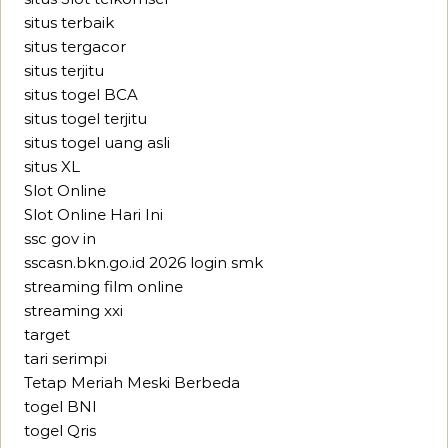
situs terbaik
situs tergacor
situs terjitu
situs togel BCA
situs togel terjitu
situs togel uang asli
situs XL
Slot Online
Slot Online Hari Ini
ssc gov in
sscasn.bkn.go.id 2026 login smk
streaming film online
streaming xxi
target
tari serimpi
Tetap Meriah Meski Berbeda
togel BNI
togel Qris