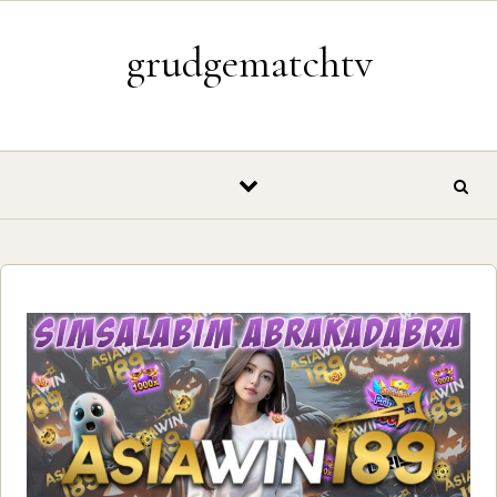
Skip to content
grudgematchtv