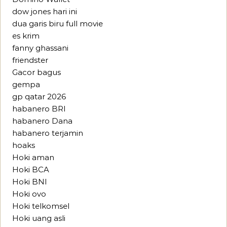
dow jones hari ini
dua garis biru full movie
es krim
fanny ghassani
friendster
Gacor bagus
gempa
gp qatar 2026
habanero BRI
habanero Dana
habanero terjamin
hoaks
Hoki aman
Hoki BCA
Hoki BNI
Hoki ovo
Hoki telkomsel
Hoki uang asli