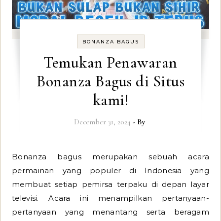
BONANZA BAGUS
Temukan Penawaran
Bonanza Bagus di Situs
kami!
December 31, 2024
- By
Bonanza bagus merupakan sebuah acara
permainan yang populer di Indonesia yang
membuat setiap pemirsa terpaku di depan layar
televisi. Acara ini menampilkan pertanyaan-
pertanyaan yang menantang serta beragam