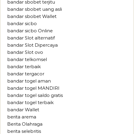
bandar sbobet terjitu
bandar sbobet uang asli
bandar sbobet Wallet
bandar sicbo
bandar sicbo Online
bandar Slot alternatif
bandar Slot Dipercaya
bandar Slot ovo
bandar telkomsel
bandar terbaik
bandar tergacor
bandar togel aman
bandar togel MANDIRI
bandar togel saldo gratis
bandar togel terbaik
bandar Wallet
berita arema
Berita Olahraga
berita selebritis