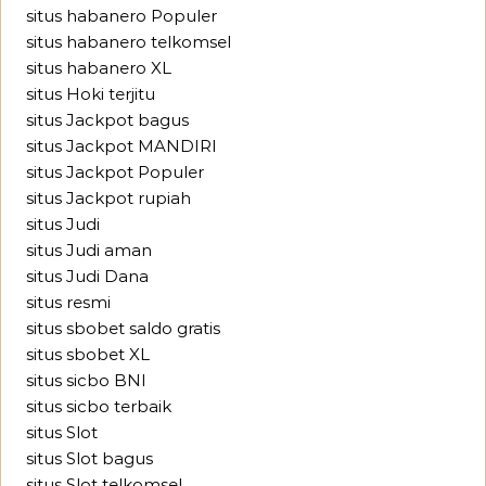
situs habanero Populer
situs habanero telkomsel
situs habanero XL
situs Hoki terjitu
situs Jackpot bagus
situs Jackpot MANDIRI
situs Jackpot Populer
situs Jackpot rupiah
situs Judi
situs Judi aman
situs Judi Dana
situs resmi
situs sbobet saldo gratis
situs sbobet XL
situs sicbo BNI
situs sicbo terbaik
situs Slot
situs Slot bagus
situs Slot telkomsel