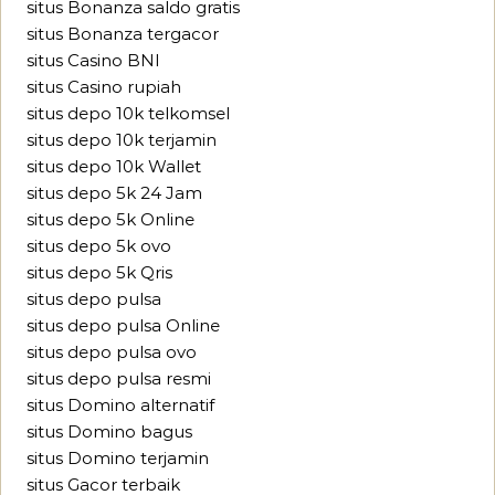
situs Bonanza saldo gratis
situs Bonanza tergacor
situs Casino BNI
situs Casino rupiah
situs depo 10k telkomsel
situs depo 10k terjamin
situs depo 10k Wallet
situs depo 5k 24 Jam
situs depo 5k Online
situs depo 5k ovo
situs depo 5k Qris
situs depo pulsa
situs depo pulsa Online
situs depo pulsa ovo
situs depo pulsa resmi
situs Domino alternatif
situs Domino bagus
situs Domino terjamin
situs Gacor terbaik