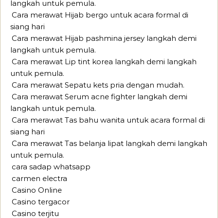
langkah untuk pemula.
Cara merawat Hijab bergo untuk acara formal di
siang hari
Cara merawat Hijab pashmina jersey langkah demi
langkah untuk pemula.
Cara merawat Lip tint korea langkah demi langkah
untuk pemula.
Cara merawat Sepatu kets pria dengan mudah.
Cara merawat Serum acne fighter langkah demi
langkah untuk pemula.
Cara merawat Tas bahu wanita untuk acara formal di
siang hari
Cara merawat Tas belanja lipat langkah demi langkah
untuk pemula.
cara sadap whatsapp
carmen electra
Casino Online
Casino tergacor
Casino terjitu