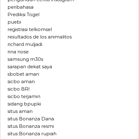
peribahasa
Prediksi Togel
puebi
registrasi telkomsel
resultados de los animalitos
richard muljadi
rina nose
samsung m30s
sarapan dekat saya
sbobet aman
sicbo aman
sicbo BRI
sicbo terjamin
sidang bpupki
situs aman
situs Bonanza Dana
situs Bonanza resmi
situs Bonanza rupiah