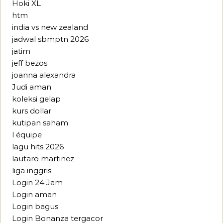
Hoki XL
htm
india vs new zealand
jadwal sbmptn 2026
jatim
jeff bezos
joanna alexandra
Judi aman
koleksi gelap
kurs dollar
kutipan saham
l équipe
lagu hits 2026
lautaro martinez
liga inggris
Login 24 Jam
Login aman
Login bagus
Login Bonanza tergacor