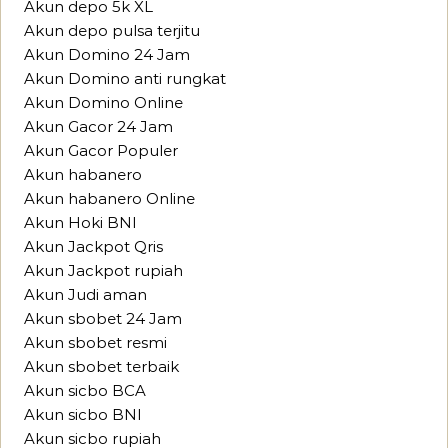
Akun depo 5k XL
Akun depo pulsa terjitu
Akun Domino 24 Jam
Akun Domino anti rungkat
Akun Domino Online
Akun Gacor 24 Jam
Akun Gacor Populer
Akun habanero
Akun habanero Online
Akun Hoki BNI
Akun Jackpot Qris
Akun Jackpot rupiah
Akun Judi aman
Akun sbobet 24 Jam
Akun sbobet resmi
Akun sbobet terbaik
Akun sicbo BCA
Akun sicbo BNI
Akun sicbo rupiah