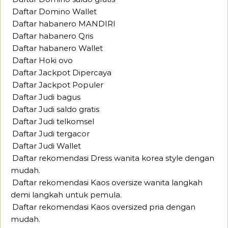
Daftar Domino Wallet
Daftar habanero MANDIRI
Daftar habanero Qris
Daftar habanero Wallet
Daftar Hoki ovo
Daftar Jackpot Dipercaya
Daftar Jackpot Populer
Daftar Judi bagus
Daftar Judi saldo gratis
Daftar Judi telkomsel
Daftar Judi tergacor
Daftar Judi Wallet
Daftar rekomendasi Dress wanita korea style dengan
mudah.
Daftar rekomendasi Kaos oversize wanita langkah
demi langkah untuk pemula.
Daftar rekomendasi Kaos oversized pria dengan
mudah.