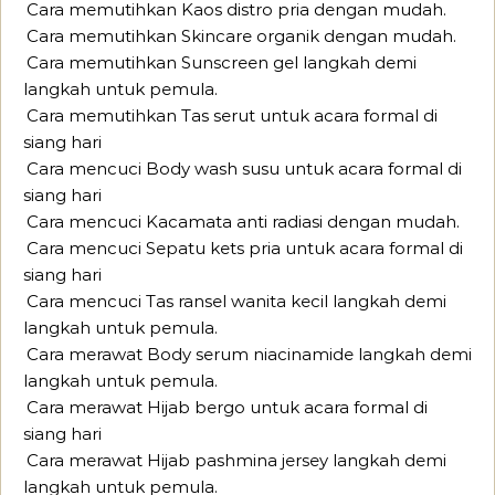
Cara memutihkan Kaos distro pria dengan mudah.
Cara memutihkan Skincare organik dengan mudah.
Cara memutihkan Sunscreen gel langkah demi
langkah untuk pemula.
Cara memutihkan Tas serut untuk acara formal di
siang hari
Cara mencuci Body wash susu untuk acara formal di
siang hari
Cara mencuci Kacamata anti radiasi dengan mudah.
Cara mencuci Sepatu kets pria untuk acara formal di
siang hari
Cara mencuci Tas ransel wanita kecil langkah demi
langkah untuk pemula.
Cara merawat Body serum niacinamide langkah demi
langkah untuk pemula.
Cara merawat Hijab bergo untuk acara formal di
siang hari
Cara merawat Hijab pashmina jersey langkah demi
langkah untuk pemula.