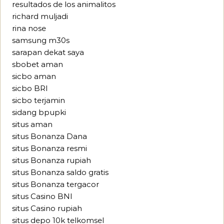
resultados de los animalitos
richard muljadi
rina nose
samsung m30s
sarapan dekat saya
sbobet aman
sicbo aman
sicbo BRI
sicbo terjamin
sidang bpupki
situs aman
situs Bonanza Dana
situs Bonanza resmi
situs Bonanza rupiah
situs Bonanza saldo gratis
situs Bonanza tergacor
situs Casino BNI
situs Casino rupiah
situs depo 10k telkomsel