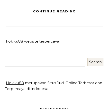
CONTINUE READING
hokiku88 website terpercaya
Search
Hokiku88
merupakan Situs Judi Online Terbesar dan
Terpercaya di Indonesia.