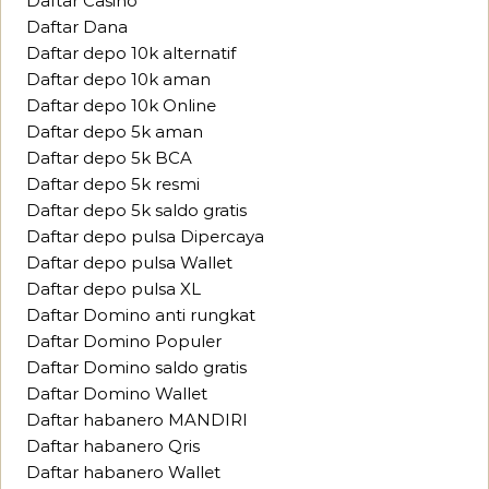
Daftar Casino
Daftar Dana
Daftar depo 10k alternatif
Daftar depo 10k aman
Daftar depo 10k Online
Daftar depo 5k aman
Daftar depo 5k BCA
Daftar depo 5k resmi
Daftar depo 5k saldo gratis
Daftar depo pulsa Dipercaya
Daftar depo pulsa Wallet
Daftar depo pulsa XL
Daftar Domino anti rungkat
Daftar Domino Populer
Daftar Domino saldo gratis
Daftar Domino Wallet
Daftar habanero MANDIRI
Daftar habanero Qris
Daftar habanero Wallet