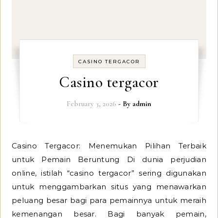
CASINO TERGACOR
Casino tergacor
February 3, 2026
- By
admin
Casino Tergacor: Menemukan Pilihan Terbaik
untuk Pemain Beruntung Di dunia perjudian
online, istilah “casino tergacor” sering digunakan
untuk menggambarkan situs yang menawarkan
peluang besar bagi para pemainnya untuk meraih
kemenangan besar. Bagi banyak pemain,