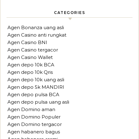
CATEGORIES
Agen Bonanza uang asli
Agen Casino anti rungkat
Agen Casino BNI
Agen Casino tergacor
Agen Casino Wallet
Agen depo 10k BCA
Agen depo 10k Qris
Agen depo 10k uang asli
Agen depo 5k MANDIRI
Agen depo pulsa BCA
Agen depo pulsa uang asli
Agen Domino aman
Agen Domino Populer
Agen Domino tergacor
Agen habanero bagus