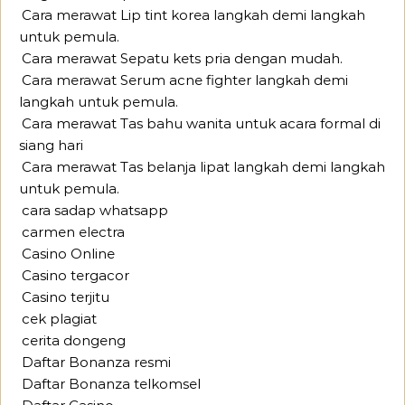
Cara merawat Lip tint korea langkah demi langkah
untuk pemula.
Cara merawat Sepatu kets pria dengan mudah.
Cara merawat Serum acne fighter langkah demi
langkah untuk pemula.
Cara merawat Tas bahu wanita untuk acara formal di
siang hari
Cara merawat Tas belanja lipat langkah demi langkah
untuk pemula.
cara sadap whatsapp
carmen electra
Casino Online
Casino tergacor
Casino terjitu
cek plagiat
cerita dongeng
Daftar Bonanza resmi
Daftar Bonanza telkomsel