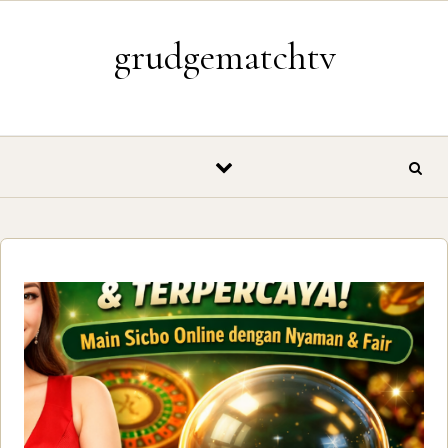
Skip to content
grudgematchtv