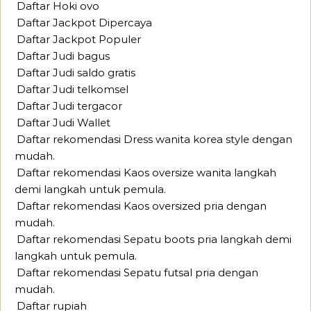
Daftar Hoki ovo
Daftar Jackpot Dipercaya
Daftar Jackpot Populer
Daftar Judi bagus
Daftar Judi saldo gratis
Daftar Judi telkomsel
Daftar Judi tergacor
Daftar Judi Wallet
Daftar rekomendasi Dress wanita korea style dengan
mudah.
Daftar rekomendasi Kaos oversize wanita langkah
demi langkah untuk pemula.
Daftar rekomendasi Kaos oversized pria dengan
mudah.
Daftar rekomendasi Sepatu boots pria langkah demi
langkah untuk pemula.
Daftar rekomendasi Sepatu futsal pria dengan
mudah.
Daftar rupiah