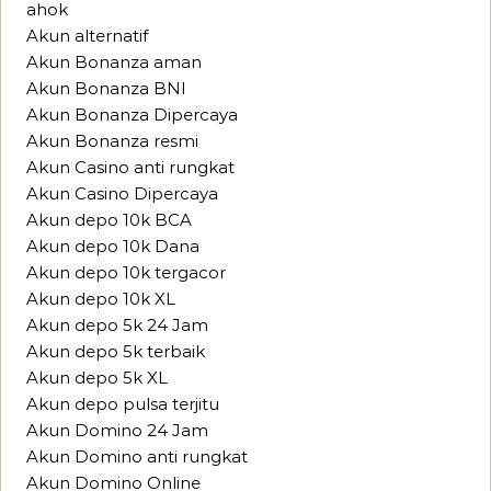
ahok
Akun alternatif
Akun Bonanza aman
Akun Bonanza BNI
Akun Bonanza Dipercaya
Akun Bonanza resmi
Akun Casino anti rungkat
Akun Casino Dipercaya
Akun depo 10k BCA
Akun depo 10k Dana
Akun depo 10k tergacor
Akun depo 10k XL
Akun depo 5k 24 Jam
Akun depo 5k terbaik
Akun depo 5k XL
Akun depo pulsa terjitu
Akun Domino 24 Jam
Akun Domino anti rungkat
Akun Domino Online