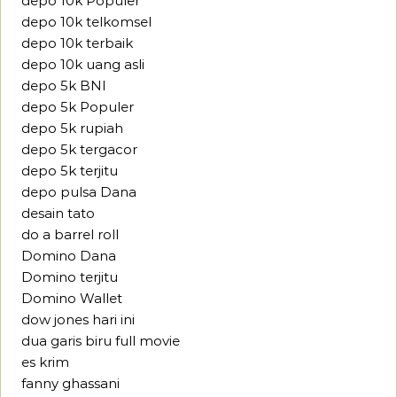
depo 10k Populer
depo 10k telkomsel
depo 10k terbaik
depo 10k uang asli
depo 5k BNI
depo 5k Populer
depo 5k rupiah
depo 5k tergacor
depo 5k terjitu
depo pulsa Dana
desain tato
do a barrel roll
Domino Dana
Domino terjitu
Domino Wallet
dow jones hari ini
dua garis biru full movie
es krim
fanny ghassani