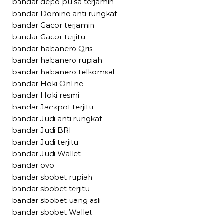
bandar depo pulsa terjamin
bandar Domino anti rungkat
bandar Gacor terjamin
bandar Gacor terjitu
bandar habanero Qris
bandar habanero rupiah
bandar habanero telkomsel
bandar Hoki Online
bandar Hoki resmi
bandar Jackpot terjitu
bandar Judi anti rungkat
bandar Judi BRI
bandar Judi terjitu
bandar Judi Wallet
bandar ovo
bandar sbobet rupiah
bandar sbobet terjitu
bandar sbobet uang asli
bandar sbobet Wallet