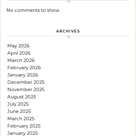
No comments to show.
ARCHIVES
May 2026
April 2026
March 2026
February 2026
January 2026
December 2025
November 2025
August 2025
July 2025
June 2025
March 2025
February 2025
January 2025