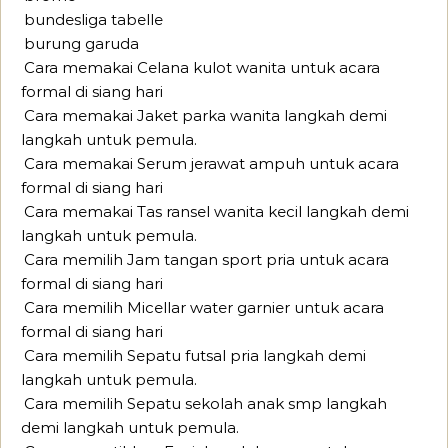
bundesliga tabelle
burung garuda
Cara memakai Celana kulot wanita untuk acara
formal di siang hari
Cara memakai Jaket parka wanita langkah demi
langkah untuk pemula.
Cara memakai Serum jerawat ampuh untuk acara
formal di siang hari
Cara memakai Tas ransel wanita kecil langkah demi
langkah untuk pemula.
Cara memilih Jam tangan sport pria untuk acara
formal di siang hari
Cara memilih Micellar water garnier untuk acara
formal di siang hari
Cara memilih Sepatu futsal pria langkah demi
langkah untuk pemula.
Cara memilih Sepatu sekolah anak smp langkah
demi langkah untuk pemula.