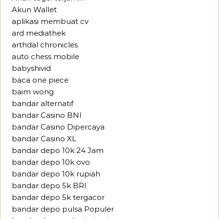
Akun Wallet
aplikasi membuat cv
ard mediathek
arthdal chronicles
auto chess mobile
babyshivid
baca one piece
baim wong
bandar alternatif
bandar Casino BNI
bandar Casino Dipercaya
bandar Casino XL
bandar depo 10k 24 Jam
bandar depo 10k ovo
bandar depo 10k rupiah
bandar depo 5k BRI
bandar depo 5k tergacor
bandar depo pulsa Populer