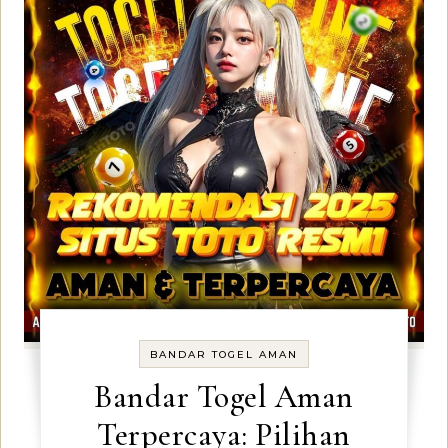
BANDAR TOGEL AMAN
Bandar Togel Aman
Terpercaya: Pilihan