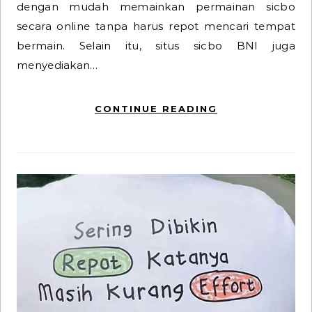
dengan mudah memainkan permainan sicbo
secara online tanpa harus repot mencari tempat
bermain. Selain itu, situs sicbo BNI juga
menyediakan…
CONTINUE READING