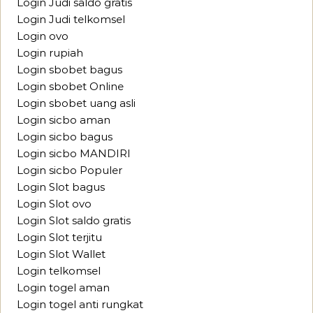
Login Judi saldo gratis
Login Judi telkomsel
Login ovo
Login rupiah
Login sbobet bagus
Login sbobet Online
Login sbobet uang asli
Login sicbo aman
Login sicbo bagus
Login sicbo MANDIRI
Login sicbo Populer
Login Slot bagus
Login Slot ovo
Login Slot saldo gratis
Login Slot terjitu
Login Slot Wallet
Login telkomsel
Login togel aman
Login togel anti rungkat