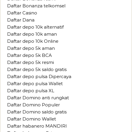
Daftar Bonanza telkomsel
Daftar Casino
Daftar Dana
Daftar depo 10k alternatif
Daftar depo 10k aman
Daftar depo 10k Online
Daftar depo 5k aman
Daftar depo 5k BCA
Daftar depo 5k resmi
Daftar depo 5k saldo gratis
Daftar depo pulsa Dipercaya
Daftar depo pulsa Wallet
Daftar depo pulsa XL
Daftar Domino anti rungkat
Daftar Domino Populer
Daftar Domino saldo gratis
Daftar Domino Wallet
Daftar habanero MANDIRI