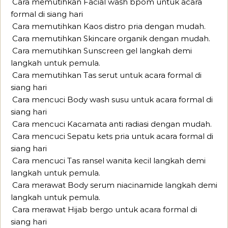
Cara memutihkan Facial wash bpom untuk acara
formal di siang hari
Cara memutihkan Kaos distro pria dengan mudah.
Cara memutihkan Skincare organik dengan mudah.
Cara memutihkan Sunscreen gel langkah demi
langkah untuk pemula.
Cara memutihkan Tas serut untuk acara formal di
siang hari
Cara mencuci Body wash susu untuk acara formal di
siang hari
Cara mencuci Kacamata anti radiasi dengan mudah.
Cara mencuci Sepatu kets pria untuk acara formal di
siang hari
Cara mencuci Tas ransel wanita kecil langkah demi
langkah untuk pemula.
Cara merawat Body serum niacinamide langkah demi
langkah untuk pemula.
Cara merawat Hijab bergo untuk acara formal di
siang hari