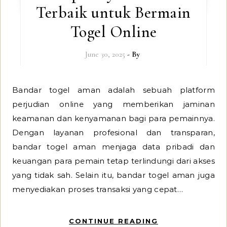
Terbaik untuk Bermain
Togel Online
June 30, 2025
- By
Bandar togel aman adalah sebuah platform
perjudian online yang memberikan jaminan
keamanan dan kenyamanan bagi para pemainnya.
Dengan layanan profesional dan transparan,
bandar togel aman menjaga data pribadi dan
keuangan para pemain tetap terlindungi dari akses
yang tidak sah. Selain itu, bandar togel aman juga
menyediakan proses transaksi yang cepat…
CONTINUE READING