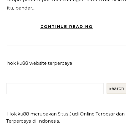
itu, bandar…
CONTINUE READING
hokiku88 website terpercaya
Search
Hokiku88
merupakan Situs Judi Online Terbesar dan
Terpercaya di Indonesia.