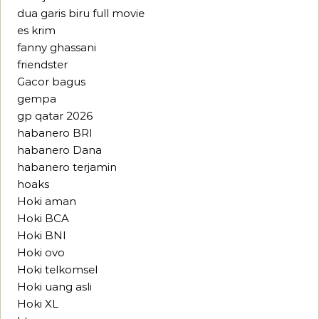
dua garis biru full movie
es krim
fanny ghassani
friendster
Gacor bagus
gempa
gp qatar 2026
habanero BRI
habanero Dana
habanero terjamin
hoaks
Hoki aman
Hoki BCA
Hoki BNI
Hoki ovo
Hoki telkomsel
Hoki uang asli
Hoki XL