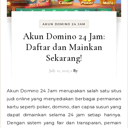
AKUN DOMINO 24 JAM
Akun Domino 24 Jam:
Daftar dan Mainkan
Sekarang!
July 11, 2025
- By
Akun Domino 24 Jam merupakan salah satu situs
judi online yang menyediakan berbagai permainan
kartu seperti poker, domino, dan capsa susun yang
dapat dimainkan selama 24 jam setiap harinya.
Dengan sistem yang fair dan transparan, pemain