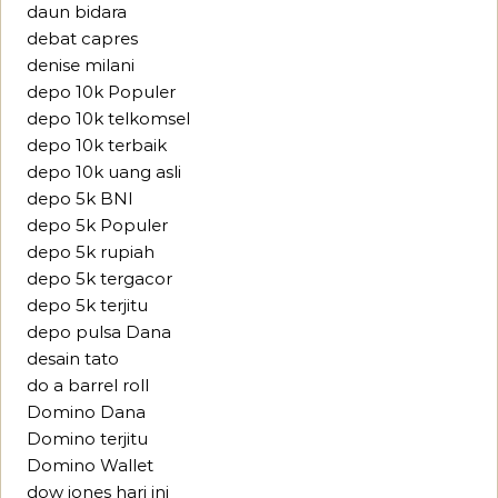
daun bidara
debat capres
denise milani
depo 10k Populer
depo 10k telkomsel
depo 10k terbaik
depo 10k uang asli
depo 5k BNI
depo 5k Populer
depo 5k rupiah
depo 5k tergacor
depo 5k terjitu
depo pulsa Dana
desain tato
do a barrel roll
Domino Dana
Domino terjitu
Domino Wallet
dow jones hari ini