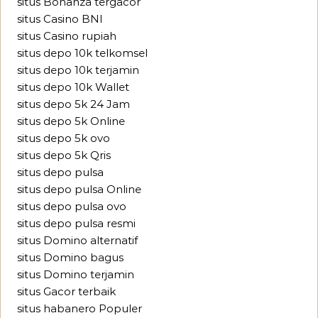
situs Bonanza tergacor
situs Casino BNI
situs Casino rupiah
situs depo 10k telkomsel
situs depo 10k terjamin
situs depo 10k Wallet
situs depo 5k 24 Jam
situs depo 5k Online
situs depo 5k ovo
situs depo 5k Qris
situs depo pulsa
situs depo pulsa Online
situs depo pulsa ovo
situs depo pulsa resmi
situs Domino alternatif
situs Domino bagus
situs Domino terjamin
situs Gacor terbaik
situs habanero Populer