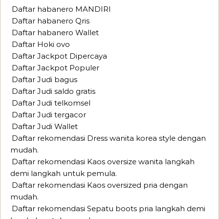
Daftar habanero MANDIRI
Daftar habanero Qris
Daftar habanero Wallet
Daftar Hoki ovo
Daftar Jackpot Dipercaya
Daftar Jackpot Populer
Daftar Judi bagus
Daftar Judi saldo gratis
Daftar Judi telkomsel
Daftar Judi tergacor
Daftar Judi Wallet
Daftar rekomendasi Dress wanita korea style dengan
mudah.
Daftar rekomendasi Kaos oversize wanita langkah
demi langkah untuk pemula.
Daftar rekomendasi Kaos oversized pria dengan
mudah.
Daftar rekomendasi Sepatu boots pria langkah demi