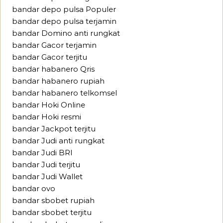
bandar depo pulsa Populer
bandar depo pulsa terjamin
bandar Domino anti rungkat
bandar Gacor terjamin
bandar Gacor terjitu
bandar habanero Qris
bandar habanero rupiah
bandar habanero telkomsel
bandar Hoki Online
bandar Hoki resmi
bandar Jackpot terjitu
bandar Judi anti rungkat
bandar Judi BRI
bandar Judi terjitu
bandar Judi Wallet
bandar ovo
bandar sbobet rupiah
bandar sbobet terjitu