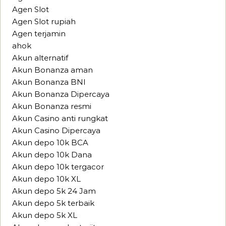
Agen Slot
Agen Slot rupiah
Agen terjamin
ahok
Akun alternatif
Akun Bonanza aman
Akun Bonanza BNI
Akun Bonanza Dipercaya
Akun Bonanza resmi
Akun Casino anti rungkat
Akun Casino Dipercaya
Akun depo 10k BCA
Akun depo 10k Dana
Akun depo 10k tergacor
Akun depo 10k XL
Akun depo 5k 24 Jam
Akun depo 5k terbaik
Akun depo 5k XL