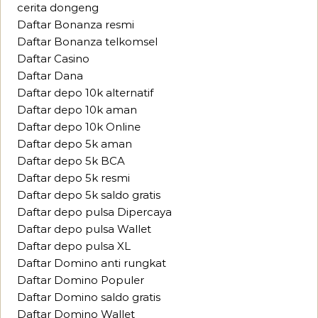
cerita dongeng
Daftar Bonanza resmi
Daftar Bonanza telkomsel
Daftar Casino
Daftar Dana
Daftar depo 10k alternatif
Daftar depo 10k aman
Daftar depo 10k Online
Daftar depo 5k aman
Daftar depo 5k BCA
Daftar depo 5k resmi
Daftar depo 5k saldo gratis
Daftar depo pulsa Dipercaya
Daftar depo pulsa Wallet
Daftar depo pulsa XL
Daftar Domino anti rungkat
Daftar Domino Populer
Daftar Domino saldo gratis
Daftar Domino Wallet