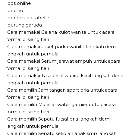
bos online
bromo
bundesliga tabelle
burung garuda
Cara memakai Celana kulot wanita untuk acara
formal di siang hari
Cara memakai Jaket parka wanita langkah demi
langkah untuk pemula.
Cara memakai Serum jerawat ampuh untuk acara
formal di siang hari
Cara memakai Tas ransel wanita kecil langkah demi
langkah untuk pemula.
Cara memilih Jam tangan sport pria untuk acara
formal di siang hari
Cara memilih Micellar water garnier untuk acara
formal di siang hari
Cara memilih Sepatu futsal pria langkah demi
langkah untuk pemula.
Cara memilih Sepatu sekolah anak smp langkah