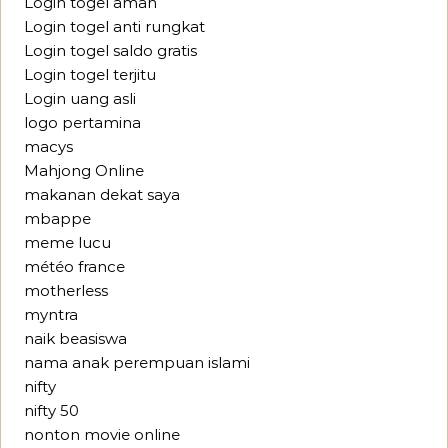
Login togel aman
Login togel anti rungkat
Login togel saldo gratis
Login togel terjitu
Login uang asli
logo pertamina
macys
Mahjong Online
makanan dekat saya
mbappe
meme lucu
météo france
motherless
myntra
naik beasiswa
nama anak perempuan islami
nifty
nifty 50
nonton movie online