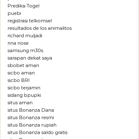
Prediksi Togel
puebi
registrasi telkomsel
resultados de los animalitos
richard muljadi
rina nose
samsung m30s
sarapan dekat saya
sbobet aman
sicbo aman
sicbo BRI
sicbo terjamin
sidang bpupki
situs aman
situs Bonanza Dana
situs Bonanza resmi
situs Bonanza rupiah
situs Bonanza saldo gratis