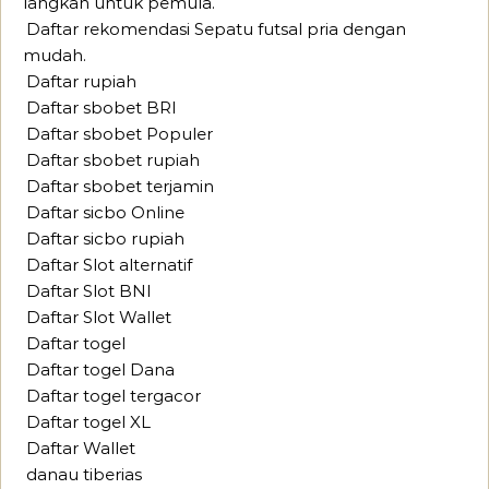
langkah untuk pemula.
Daftar rekomendasi Sepatu futsal pria dengan
mudah.
Daftar rupiah
Daftar sbobet BRI
Daftar sbobet Populer
Daftar sbobet rupiah
Daftar sbobet terjamin
Daftar sicbo Online
Daftar sicbo rupiah
Daftar Slot alternatif
Daftar Slot BNI
Daftar Slot Wallet
Daftar togel
Daftar togel Dana
Daftar togel tergacor
Daftar togel XL
Daftar Wallet
danau tiberias