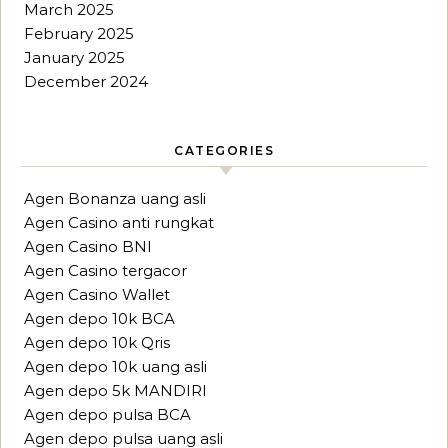
March 2025
February 2025
January 2025
December 2024
CATEGORIES
Agen Bonanza uang asli
Agen Casino anti rungkat
Agen Casino BNI
Agen Casino tergacor
Agen Casino Wallet
Agen depo 10k BCA
Agen depo 10k Qris
Agen depo 10k uang asli
Agen depo 5k MANDIRI
Agen depo pulsa BCA
Agen depo pulsa uang asli