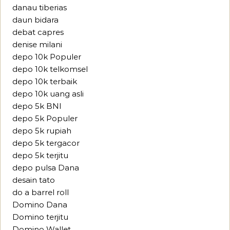
danau tiberias
daun bidara
debat capres
denise milani
depo 10k Populer
depo 10k telkomsel
depo 10k terbaik
depo 10k uang asli
depo 5k BNI
depo 5k Populer
depo 5k rupiah
depo 5k tergacor
depo 5k terjitu
depo pulsa Dana
desain tato
do a barrel roll
Domino Dana
Domino terjitu
Domino Wallet