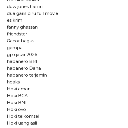
dow jones hari ini
dua garis biru full movie
es krim
fanny ghassani
friendster
Gacor bagus
gempa
gp qatar 2026
habanero BRI
habanero Dana
habanero terjamin
hoaks
Hoki aman
Hoki BCA
Hoki BNI
Hoki ovo
Hoki telkomsel
Hoki uang asli