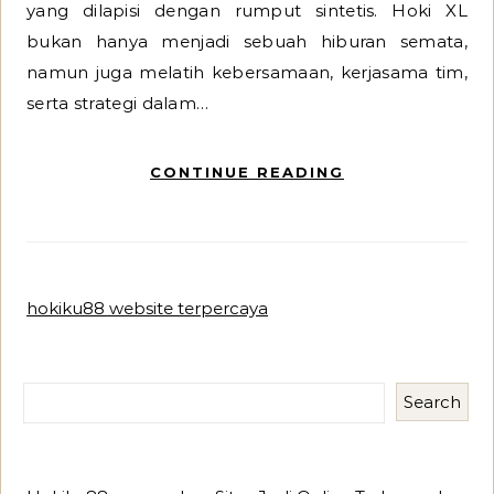
yang dilapisi dengan rumput sintetis. Hoki XL
bukan hanya menjadi sebuah hiburan semata,
namun juga melatih kebersamaan, kerjasama tim,
serta strategi dalam…
CONTINUE READING
hokiku88 website terpercaya
Search