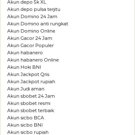
Akun depo 5k XL
Akun depo pulsa terjitu
Akun Domino 24 Jam
Akun Domino anti rungkat
Akun Domino Online
Akun Gacor 24 Jam
Akun Gacor Populer
Akun habanero
Akun habanero Online
Akun Hoki BNI
Akun Jackpot Qris
Akun Jackpot rupiah
Akun Judi aman
Akun sbobet 24 Jam
Akun sbobet resmi
Akun sbobet terbaik
Akun sicbo BCA
Akun sicbo BNI
Akun sicbo rupiah