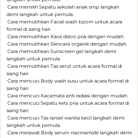
Cara memilih Sepatu sekolah anak smp langkah
demi langkah untuk pemula.
Cara memutihkan Facial wash bpom untuk acara
formal di siang hari
Cara memutihkan Kaos distro pria dengan mudah.
Cara memutihkan Skincare organik dengan mudah.
Cara memutihkan Sunscreen gel langkah demi
langkah untuk pemula.
Cara memutihkan Tas serut untuk acara formal di
siang hari
Cara mencuci Body wash susu untuk acara formal di
siang hari
Cara mencuci Kacamata anti radiasi dengan mudah.
Cara mencuci Sepatu kets pria untuk acara formal di
siang hari
Cara mencuci Tas ransel wanita kecil langkah demi
langkah untuk pemula.
Cara merawat Body serum niacinamide langkah demi