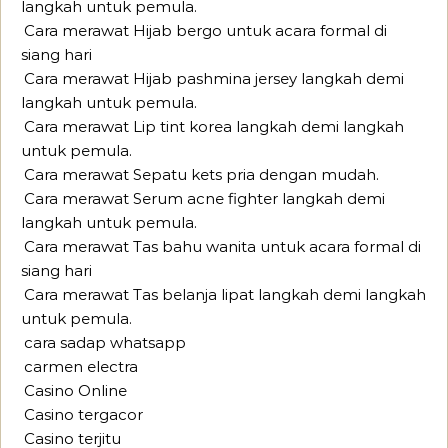
langkah untuk pemula.
Cara merawat Hijab bergo untuk acara formal di
siang hari
Cara merawat Hijab pashmina jersey langkah demi
langkah untuk pemula.
Cara merawat Lip tint korea langkah demi langkah
untuk pemula.
Cara merawat Sepatu kets pria dengan mudah.
Cara merawat Serum acne fighter langkah demi
langkah untuk pemula.
Cara merawat Tas bahu wanita untuk acara formal di
siang hari
Cara merawat Tas belanja lipat langkah demi langkah
untuk pemula.
cara sadap whatsapp
carmen electra
Casino Online
Casino tergacor
Casino terjitu