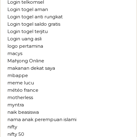
Login telkomsel
Login togel aman
Login togel anti rungkat
Login togel saldo gratis
Login togel terjitu
Login uang asli
logo pertamina
macys
Mahjong Online
makanan dekat saya
mbappe
meme lucu
météo france
motherless
myntra
naik beasiswa
nama anak perempuan islami
nifty
nifty 50