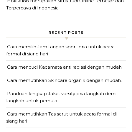
Hokiku88
merupakan Situs Judi Online Terbesar dan
Terpercaya di Indonesia.
RECENT POSTS
Cara memilih Jam tangan sport pria untuk acara
formal di siang hari
Cara mencuci Kacamata anti radiasi dengan mudah.
Cara memutihkan Skincare organik dengan mudah.
Panduan lengkap Jaket varsity pria langkah demi
langkah untuk pemula.
Cara memutihkan Tas serut untuk acara formal di
siang hari