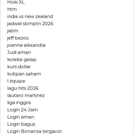
Hoki XL
htm
india vs new zealand
jadwal sbmptn 2026
jatim
jeff bezos
joanna alexandra
Judi aman
koleksi gelap
kurs dollar
kutipan saham
l équipe
lagu hits 2026
lautaro martinez
liga inggris
Login 24 Jam
Login aman
Login bagus
Login Bonanza tergacor