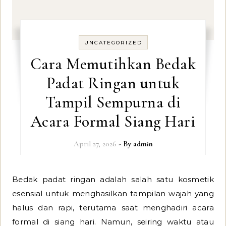
UNCATEGORIZED
Cara Memutihkan Bedak
Padat Ringan untuk
Tampil Sempurna di
Acara Formal Siang Hari
April 27, 2026
- By
admin
Bedak padat ringan adalah salah satu kosmetik
esensial untuk menghasilkan tampilan wajah yang
halus dan rapi, terutama saat menghadiri acara
formal di siang hari. Namun, seiring waktu atau