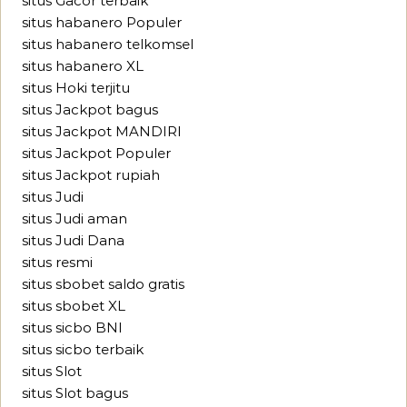
situs Gacor terbaik
situs habanero Populer
situs habanero telkomsel
situs habanero XL
situs Hoki terjitu
situs Jackpot bagus
situs Jackpot MANDIRI
situs Jackpot Populer
situs Jackpot rupiah
situs Judi
situs Judi aman
situs Judi Dana
situs resmi
situs sbobet saldo gratis
situs sbobet XL
situs sicbo BNI
situs sicbo terbaik
situs Slot
situs Slot bagus