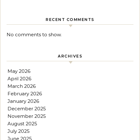
RECENT COMMENTS
No comments to show.
ARCHIVES
May 2026
April 2026
March 2026
February 2026
January 2026
December 2025
November 2025
August 2025
July 2025
June 2025