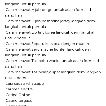
langkah untuk pemula.
Cara merawat Hijab bergo untuk acara formal di
siang hari
Cara merawat Hijab pashmina jersey langkah demi
langkah untuk pemula.
Cara merawat Lip tint korea langkah demi langkah
untuk pemula.
Cara merawat Sepatu kets pria dengan mudah.
Cara merawat Serum acne fighter langkah demi
langkah untuk pemula.
Cara merawat Tas bahu wanita untuk acara formal di
siang hari
Cara merawat Tas belanja lipat langkah demi langkah
untuk pemula.
cara sadap whatsapp
carmen electra
Casino Online
Casino tergacor