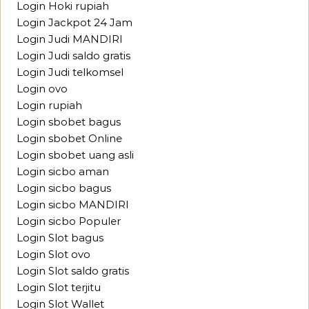
Login Hoki rupiah
Login Jackpot 24 Jam
Login Judi MANDIRI
Login Judi saldo gratis
Login Judi telkomsel
Login ovo
Login rupiah
Login sbobet bagus
Login sbobet Online
Login sbobet uang asli
Login sicbo aman
Login sicbo bagus
Login sicbo MANDIRI
Login sicbo Populer
Login Slot bagus
Login Slot ovo
Login Slot saldo gratis
Login Slot terjitu
Login Slot Wallet