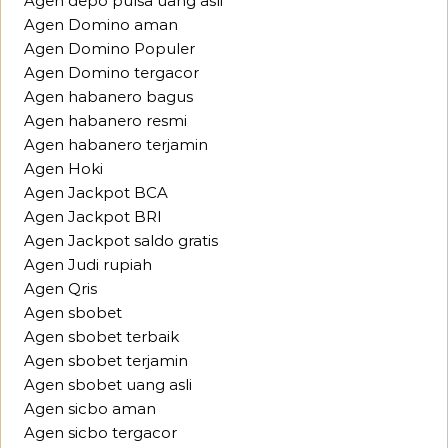
Agen depo pulsa uang asli
Agen Domino aman
Agen Domino Populer
Agen Domino tergacor
Agen habanero bagus
Agen habanero resmi
Agen habanero terjamin
Agen Hoki
Agen Jackpot BCA
Agen Jackpot BRI
Agen Jackpot saldo gratis
Agen Judi rupiah
Agen Qris
Agen sbobet
Agen sbobet terbaik
Agen sbobet terjamin
Agen sbobet uang asli
Agen sicbo aman
Agen sicbo tergacor