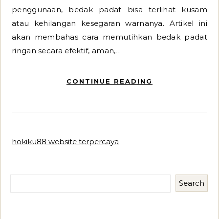
penggunaan, bedak padat bisa terlihat kusam
atau kehilangan kesegaran warnanya. Artikel ini
akan membahas cara memutihkan bedak padat
ringan secara efektif, aman,…
CONTINUE READING
hokiku88 website terpercaya
Search