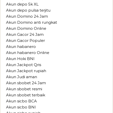
Akun depo 5k XL
Akun depo pulsa terjitu
Akun Domino 24 Jam
Akun Domino anti rungkat
Akun Domino Online
Akun Gacor 24 Jam
Akun Gacor Populer
Akun habanero
Akun habanero Online
Akun Hoki BNI
Akun Jackpot Qris
Akun Jackpot rupiah
Akun Judi aman
Akun sbobet 24 Jam
Akun sbobet resmi
Akun sbobet terbaik
Akun sicbo BCA
Akun sicbo BNI