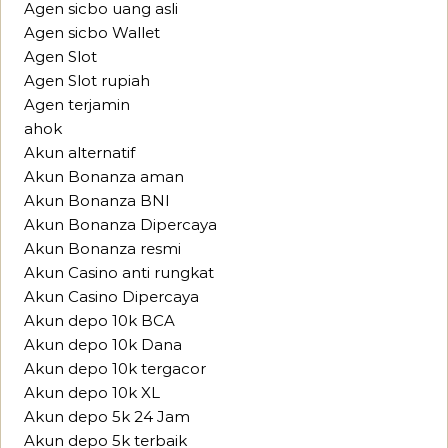
Agen sicbo uang asli
Agen sicbo Wallet
Agen Slot
Agen Slot rupiah
Agen terjamin
ahok
Akun alternatif
Akun Bonanza aman
Akun Bonanza BNI
Akun Bonanza Dipercaya
Akun Bonanza resmi
Akun Casino anti rungkat
Akun Casino Dipercaya
Akun depo 10k BCA
Akun depo 10k Dana
Akun depo 10k tergacor
Akun depo 10k XL
Akun depo 5k 24 Jam
Akun depo 5k terbaik