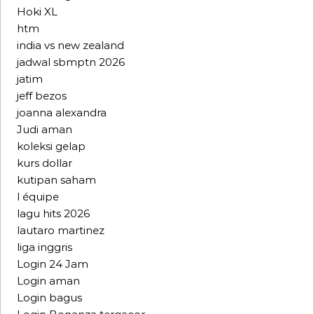
Hoki XL
htm
india vs new zealand
jadwal sbmptn 2026
jatim
jeff bezos
joanna alexandra
Judi aman
koleksi gelap
kurs dollar
kutipan saham
l équipe
lagu hits 2026
lautaro martinez
liga inggris
Login 24 Jam
Login aman
Login bagus