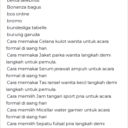
berita selebritis
Bonanza bagus
bos online
bromo
bundesliga tabelle
burung garuda
Cara memakai Celana kulot wanita untuk acara
formal di siang hari
Cara memakai Jaket parka wanita langkah demi
langkah untuk pemula.
Cara memakai Serum jerawat ampuh untuk acara
formal di siang hari
Cara memakai Tas ransel wanita kecil langkah demi
langkah untuk pemula.
Cara memilih Jam tangan sport pria untuk acara
formal di siang hari
Cara memilih Micellar water garnier untuk acara
formal di siang hari
Cara memilih Sepatu futsal pria langkah demi