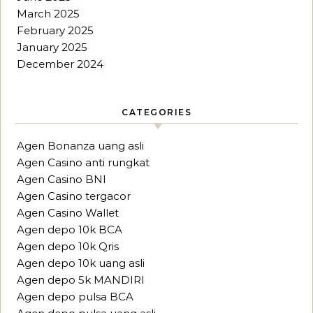
March 2025
February 2025
January 2025
December 2024
CATEGORIES
Agen Bonanza uang asli
Agen Casino anti rungkat
Agen Casino BNI
Agen Casino tergacor
Agen Casino Wallet
Agen depo 10k BCA
Agen depo 10k Qris
Agen depo 10k uang asli
Agen depo 5k MANDIRI
Agen depo pulsa BCA