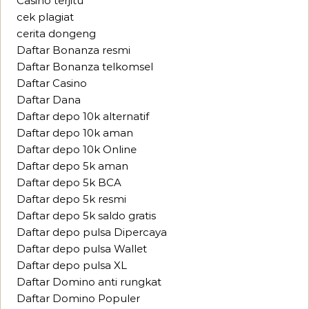
Casino terjitu
cek plagiat
cerita dongeng
Daftar Bonanza resmi
Daftar Bonanza telkomsel
Daftar Casino
Daftar Dana
Daftar depo 10k alternatif
Daftar depo 10k aman
Daftar depo 10k Online
Daftar depo 5k aman
Daftar depo 5k BCA
Daftar depo 5k resmi
Daftar depo 5k saldo gratis
Daftar depo pulsa Dipercaya
Daftar depo pulsa Wallet
Daftar depo pulsa XL
Daftar Domino anti rungkat
Daftar Domino Populer