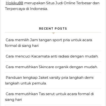
Hokiku88
merupakan Situs Judi Online Terbesar dan
Terpercaya di Indonesia.
RECENT POSTS
Cara memilih Jam tangan sport pria untuk acara
formal di siang hari
Cara mencuci Kacamata anti radiasi dengan mudah.
Cara memutihkan Skincare organik dengan mudah.
Panduan lengkap Jaket varsity pria langkah demi
langkah untuk pemula.
Cara memutihkan Tas serut untuk acara formal di
siang hari