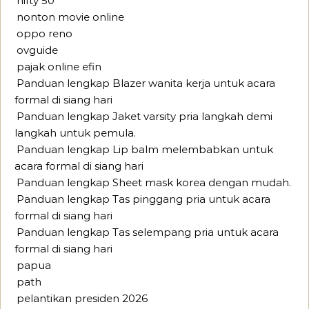
nifty 50
nonton movie online
oppo reno
ovguide
pajak online efin
Panduan lengkap Blazer wanita kerja untuk acara
formal di siang hari
Panduan lengkap Jaket varsity pria langkah demi
langkah untuk pemula.
Panduan lengkap Lip balm melembabkan untuk
acara formal di siang hari
Panduan lengkap Sheet mask korea dengan mudah.
Panduan lengkap Tas pinggang pria untuk acara
formal di siang hari
Panduan lengkap Tas selempang pria untuk acara
formal di siang hari
papua
path
pelantikan presiden 2026