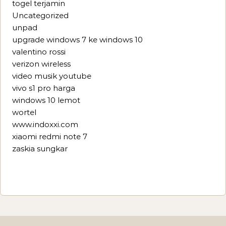
togel terjamin
Uncategorized
unpad
upgrade windows 7 ke windows 10
valentino rossi
verizon wireless
video musik youtube
vivo s1 pro harga
windows 10 lemot
wortel
www.indoxxi.com
xiaomi redmi note 7
zaskia sungkar