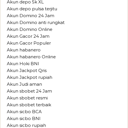
Akun depo 5k XL
Akun depo pulsa terjitu
Akun Domino 24 Jam
Akun Domino anti rungkat
Akun Domino Online
Akun Gacor 24 Jam
Akun Gacor Populer
Akun habanero
Akun habanero Online
Akun Hoki BNI
Akun Jackpot Qris
Akun Jackpot rupiah
Akun Judi aman
Akun sbobet 24 Jam
Akun sbobet resmi
Akun sbobet terbaik
Akun sicbo BCA
Akun sicbo BNI
Akun sicbo rupiah