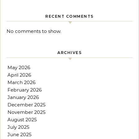
RECENT COMMENTS
No comments to show.
ARCHIVES
May 2026
April 2026
March 2026
February 2026
January 2026
December 2025
November 2025
August 2025
July 2025
June 2025