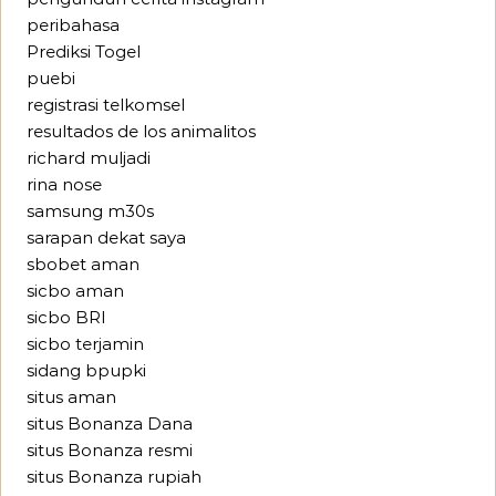
peribahasa
Prediksi Togel
puebi
registrasi telkomsel
resultados de los animalitos
richard muljadi
rina nose
samsung m30s
sarapan dekat saya
sbobet aman
sicbo aman
sicbo BRI
sicbo terjamin
sidang bpupki
situs aman
situs Bonanza Dana
situs Bonanza resmi
situs Bonanza rupiah