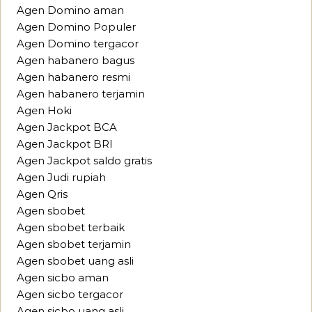
Agen Domino aman
Agen Domino Populer
Agen Domino tergacor
Agen habanero bagus
Agen habanero resmi
Agen habanero terjamin
Agen Hoki
Agen Jackpot BCA
Agen Jackpot BRI
Agen Jackpot saldo gratis
Agen Judi rupiah
Agen Qris
Agen sbobet
Agen sbobet terbaik
Agen sbobet terjamin
Agen sbobet uang asli
Agen sicbo aman
Agen sicbo tergacor
Agen sicbo uang asli