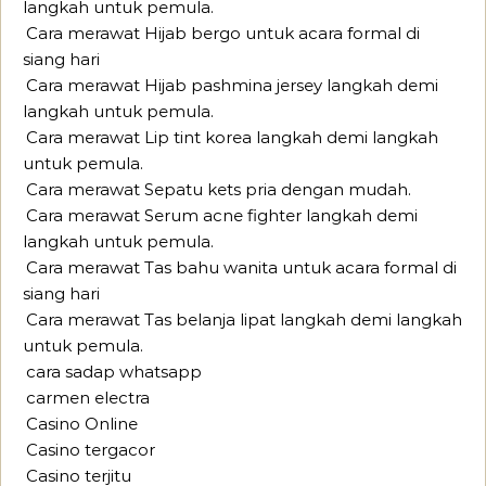
langkah untuk pemula.
Cara merawat Hijab bergo untuk acara formal di
siang hari
Cara merawat Hijab pashmina jersey langkah demi
langkah untuk pemula.
Cara merawat Lip tint korea langkah demi langkah
untuk pemula.
Cara merawat Sepatu kets pria dengan mudah.
Cara merawat Serum acne fighter langkah demi
langkah untuk pemula.
Cara merawat Tas bahu wanita untuk acara formal di
siang hari
Cara merawat Tas belanja lipat langkah demi langkah
untuk pemula.
cara sadap whatsapp
carmen electra
Casino Online
Casino tergacor
Casino terjitu