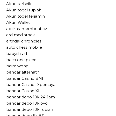
Akun terbaik
Akun togel rupiah
Akun togel terjamin
Akun Wallet
aplikasi membuat cv
ard mediathek
arthdal chronicles
auto chess mobile
babyshivid
baca one piece
baim wong
bandar alternatif
bandar Casino BNI
bandar Casino Dipercaya
bandar Casino XL
bandar depo 10k 24 Jam
bandar depo 10k ovo
bandar depo 10k rupiah
bandar depo 5k BRI