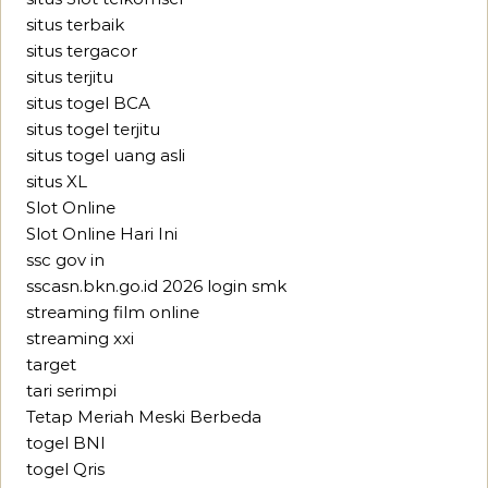
situs terbaik
situs tergacor
situs terjitu
situs togel BCA
situs togel terjitu
situs togel uang asli
situs XL
Slot Online
Slot Online Hari Ini
ssc gov in
sscasn.bkn.go.id 2026 login smk
streaming film online
streaming xxi
target
tari serimpi
Tetap Meriah Meski Berbeda
togel BNI
togel Qris