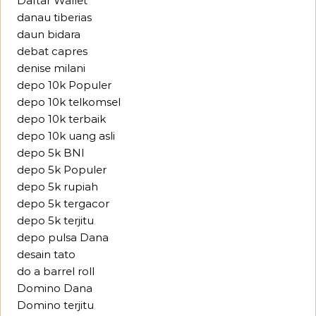
Daftar Wallet
danau tiberias
daun bidara
debat capres
denise milani
depo 10k Populer
depo 10k telkomsel
depo 10k terbaik
depo 10k uang asli
depo 5k BNI
depo 5k Populer
depo 5k rupiah
depo 5k tergacor
depo 5k terjitu
depo pulsa Dana
desain tato
do a barrel roll
Domino Dana
Domino terjitu