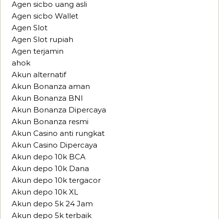
Agen sicbo uang asli
Agen sicbo Wallet
Agen Slot
Agen Slot rupiah
Agen terjamin
ahok
Akun alternatif
Akun Bonanza aman
Akun Bonanza BNI
Akun Bonanza Dipercaya
Akun Bonanza resmi
Akun Casino anti rungkat
Akun Casino Dipercaya
Akun depo 10k BCA
Akun depo 10k Dana
Akun depo 10k tergacor
Akun depo 10k XL
Akun depo 5k 24 Jam
Akun depo 5k terbaik