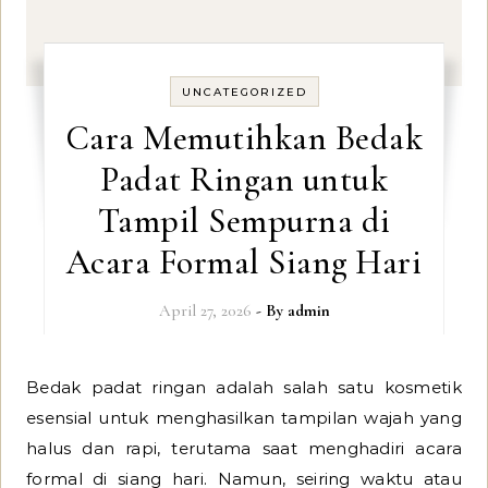
UNCATEGORIZED
Cara Memutihkan Bedak
Padat Ringan untuk
Tampil Sempurna di
Acara Formal Siang Hari
April 27, 2026
- By
admin
Bedak padat ringan adalah salah satu kosmetik
esensial untuk menghasilkan tampilan wajah yang
halus dan rapi, terutama saat menghadiri acara
formal di siang hari. Namun, seiring waktu atau