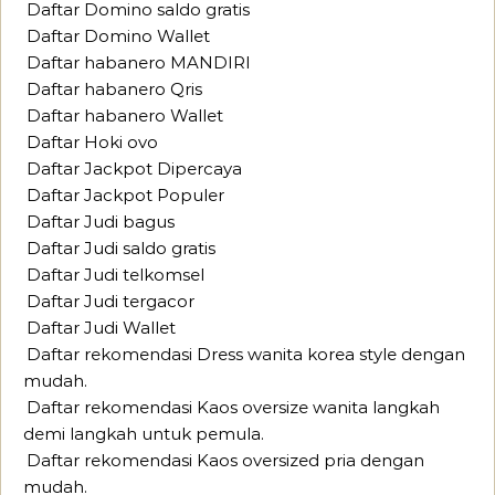
Daftar Domino saldo gratis
Daftar Domino Wallet
Daftar habanero MANDIRI
Daftar habanero Qris
Daftar habanero Wallet
Daftar Hoki ovo
Daftar Jackpot Dipercaya
Daftar Jackpot Populer
Daftar Judi bagus
Daftar Judi saldo gratis
Daftar Judi telkomsel
Daftar Judi tergacor
Daftar Judi Wallet
Daftar rekomendasi Dress wanita korea style dengan
mudah.
Daftar rekomendasi Kaos oversize wanita langkah
demi langkah untuk pemula.
Daftar rekomendasi Kaos oversized pria dengan
mudah.