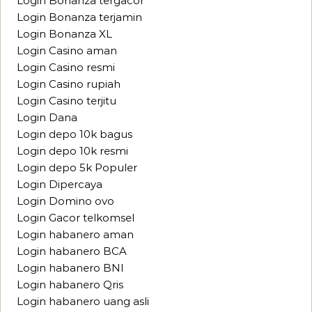
Login Bonanza tergacor
Login Bonanza terjamin
Login Bonanza XL
Login Casino aman
Login Casino resmi
Login Casino rupiah
Login Casino terjitu
Login Dana
Login depo 10k bagus
Login depo 10k resmi
Login depo 5k Populer
Login Dipercaya
Login Domino ovo
Login Gacor telkomsel
Login habanero aman
Login habanero BCA
Login habanero BNI
Login habanero Qris
Login habanero uang asli