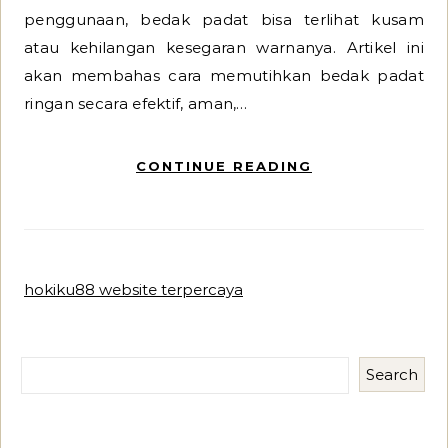
penggunaan, bedak padat bisa terlihat kusam
atau kehilangan kesegaran warnanya. Artikel ini
akan membahas cara memutihkan bedak padat
ringan secara efektif, aman,…
CONTINUE READING
hokiku88 website terpercaya
Search