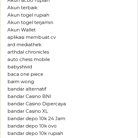
Akun sicbo rupiah
Akun terbaik
Akun togel rupiah
Akun togel terjamin
Akun Wallet
aplikasi membuat cv
ard mediathek
arthdal chronicles
auto chess mobile
babyshivid
baca one piece
baim wong
bandar alternatif
bandar Casino BNI
bandar Casino Dipercaya
bandar Casino XL
bandar depo 10k 24 Jam
bandar depo 10k ovo
bandar depo 10k rupiah