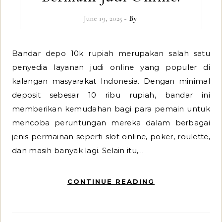
June 19, 2025
- By
Bandar depo 10k rupiah merupakan salah satu
penyedia layanan judi online yang populer di
kalangan masyarakat Indonesia. Dengan minimal
deposit sebesar 10 ribu rupiah, bandar ini
memberikan kemudahan bagi para pemain untuk
mencoba peruntungan mereka dalam berbagai
jenis permainan seperti slot online, poker, roulette,
dan masih banyak lagi. Selain itu,…
CONTINUE READING