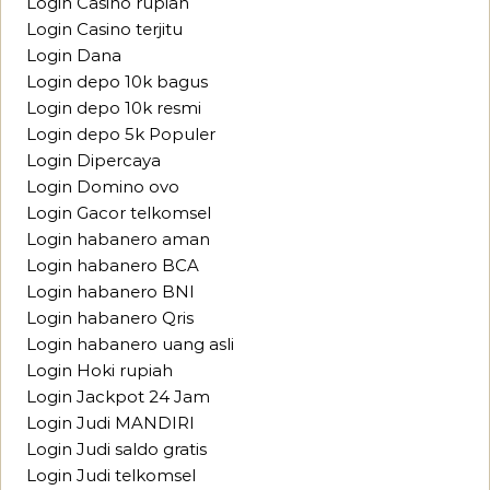
Login Casino rupiah
Login Casino terjitu
Login Dana
Login depo 10k bagus
Login depo 10k resmi
Login depo 5k Populer
Login Dipercaya
Login Domino ovo
Login Gacor telkomsel
Login habanero aman
Login habanero BCA
Login habanero BNI
Login habanero Qris
Login habanero uang asli
Login Hoki rupiah
Login Jackpot 24 Jam
Login Judi MANDIRI
Login Judi saldo gratis
Login Judi telkomsel