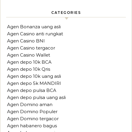
CATEGORIES
Agen Bonanza uang asli
Agen Casino anti rungkat
Agen Casino BNI
Agen Casino tergacor
Agen Casino Wallet
Agen depo 10k BCA
Agen depo 10k Qris
Agen depo 10k uang asli
Agen depo 5k MANDIRI
Agen depo pulsa BCA
Agen depo pulsa uang asli
Agen Domino aman
Agen Domino Populer
Agen Domino tergacor
Agen habanero bagus