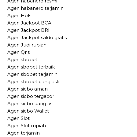
Agen habanero resmi
Agen habanero terjamin
Agen Hoki
Agen Jackpot BCA
Agen Jackpot BRI
Agen Jackpot saldo gratis
Agen Judi rupiah
Agen Qris
Agen sbobet
Agen sbobet terbaik
Agen sbobet terjamin
Agen sbobet uang asli
Agen sicbo aman
Agen sicbo tergacor
Agen sicbo uang asli
Agen sicbo Wallet
Agen Slot
Agen Slot rupiah
Agen terjamin