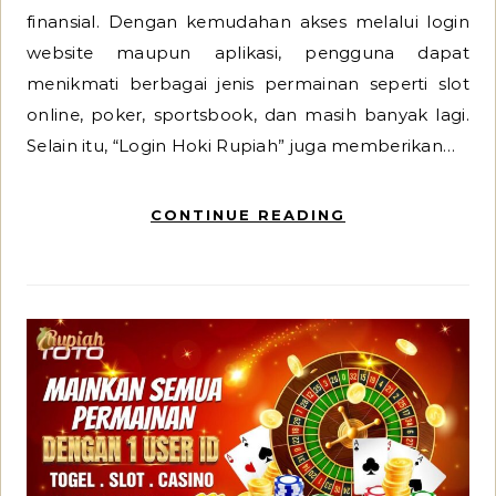
finansial. Dengan kemudahan akses melalui login
website maupun aplikasi, pengguna dapat
menikmati berbagai jenis permainan seperti slot
online, poker, sportsbook, dan masih banyak lagi.
Selain itu, “Login Hoki Rupiah” juga memberikan…
CONTINUE READING