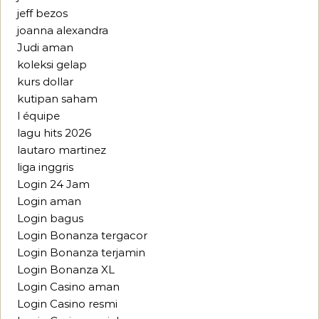
jeff bezos
joanna alexandra
Judi aman
koleksi gelap
kurs dollar
kutipan saham
l équipe
lagu hits 2026
lautaro martinez
liga inggris
Login 24 Jam
Login aman
Login bagus
Login Bonanza tergacor
Login Bonanza terjamin
Login Bonanza XL
Login Casino aman
Login Casino resmi