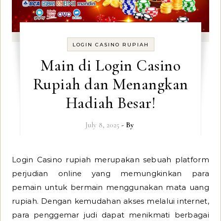
LOGIN CASINO RUPIAH
Main di Login Casino
Rupiah dan Menangkan
Hadiah Besar!
July 8, 2025
- By
Login Casino rupiah merupakan sebuah platform
perjudian online yang memungkinkan para
pemain untuk bermain menggunakan mata uang
rupiah. Dengan kemudahan akses melalui internet,
para penggemar judi dapat menikmati berbagai