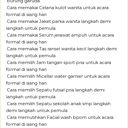
burung garuda
Cara memakai Celana kulot wanita untuk acara
formal di siang hari
Cara memakai Jaket parka wanita langkah demi
langkah untuk pemula.
Cara memakai Serum jerawat ampuh untuk acara
formal di siang hari
Cara memakai Tas ransel wanita kecil langkah demi
langkah untuk pemula.
Cara memilih Jam tangan sport pria untuk acara
formal di siang hari
Cara memilih Micellar water garnier untuk acara
formal di siang hari
Cara memilih Sepatu futsal pria langkah demi
langkah untuk pemula.
Cara memilih Sepatu sekolah anak smp langkah
demi langkah untuk pemula.
Cara memutihkan Facial wash bpom untuk acara
formal di siang hari