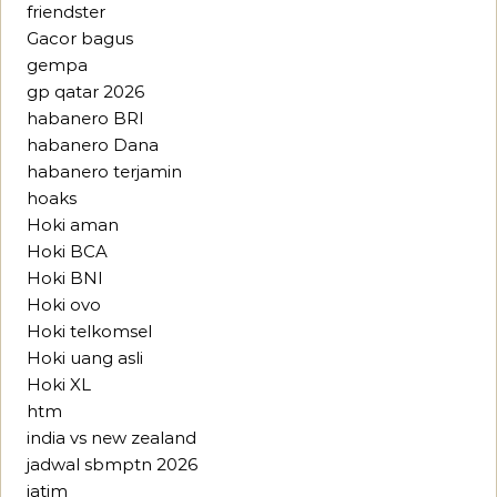
friendster
Gacor bagus
gempa
gp qatar 2026
habanero BRI
habanero Dana
habanero terjamin
hoaks
Hoki aman
Hoki BCA
Hoki BNI
Hoki ovo
Hoki telkomsel
Hoki uang asli
Hoki XL
htm
india vs new zealand
jadwal sbmptn 2026
jatim