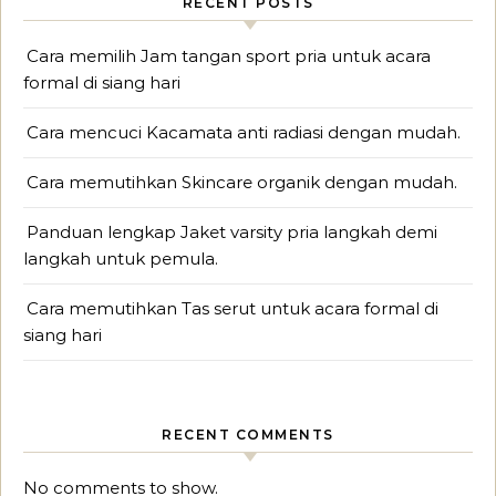
RECENT POSTS
Cara memilih Jam tangan sport pria untuk acara
formal di siang hari
Cara mencuci Kacamata anti radiasi dengan mudah.
Cara memutihkan Skincare organik dengan mudah.
Panduan lengkap Jaket varsity pria langkah demi
langkah untuk pemula.
Cara memutihkan Tas serut untuk acara formal di
siang hari
RECENT COMMENTS
No comments to show.