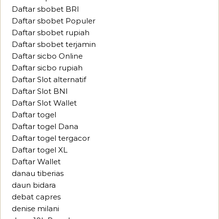
Daftar sbobet BRI
Daftar sbobet Populer
Daftar sbobet rupiah
Daftar sbobet terjamin
Daftar sicbo Online
Daftar sicbo rupiah
Daftar Slot alternatif
Daftar Slot BNI
Daftar Slot Wallet
Daftar togel
Daftar togel Dana
Daftar togel tergacor
Daftar togel XL
Daftar Wallet
danau tiberias
daun bidara
debat capres
denise milani