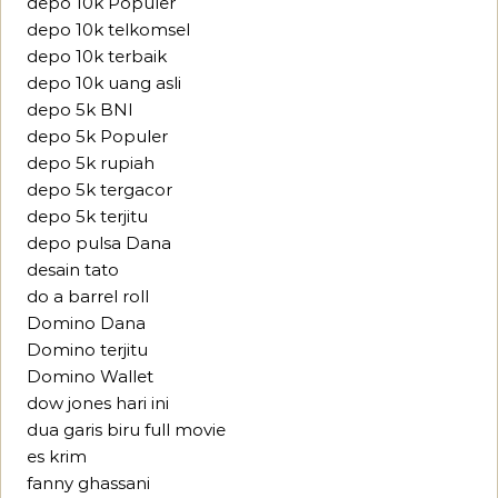
depo 10k Populer
depo 10k telkomsel
depo 10k terbaik
depo 10k uang asli
depo 5k BNI
depo 5k Populer
depo 5k rupiah
depo 5k tergacor
depo 5k terjitu
depo pulsa Dana
desain tato
do a barrel roll
Domino Dana
Domino terjitu
Domino Wallet
dow jones hari ini
dua garis biru full movie
es krim
fanny ghassani