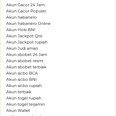
Akun Gacor 24 Jam
Akun Gacor Populer
Akun habanero
Akun habanero Online
Akun Hoki BNI
Akun Jackpot Qris
Akun Jackpot rupiah
Akun Judi aman
Akun sbobet 24 Jam
Akun sbobet resmi
Akun sbobet terbaik
Akun sicbo BCA
Akun sicbo BNI
Akun sicbo rupiah
Akun terbaik
Akun togel rupiah
Akun togel terjamin
Akun Wallet