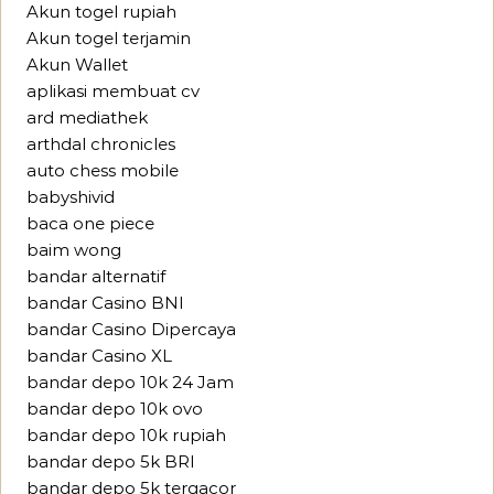
Akun togel rupiah
Akun togel terjamin
Akun Wallet
aplikasi membuat cv
ard mediathek
arthdal chronicles
auto chess mobile
babyshivid
baca one piece
baim wong
bandar alternatif
bandar Casino BNI
bandar Casino Dipercaya
bandar Casino XL
bandar depo 10k 24 Jam
bandar depo 10k ovo
bandar depo 10k rupiah
bandar depo 5k BRI
bandar depo 5k tergacor