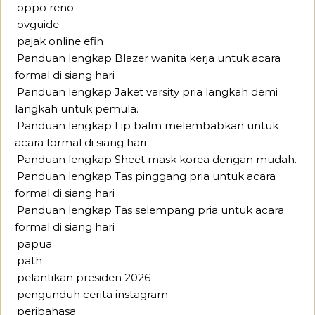
oppo reno
ovguide
pajak online efin
Panduan lengkap Blazer wanita kerja untuk acara
formal di siang hari
Panduan lengkap Jaket varsity pria langkah demi
langkah untuk pemula.
Panduan lengkap Lip balm melembabkan untuk
acara formal di siang hari
Panduan lengkap Sheet mask korea dengan mudah.
Panduan lengkap Tas pinggang pria untuk acara
formal di siang hari
Panduan lengkap Tas selempang pria untuk acara
formal di siang hari
papua
path
pelantikan presiden 2026
pengunduh cerita instagram
peribahasa