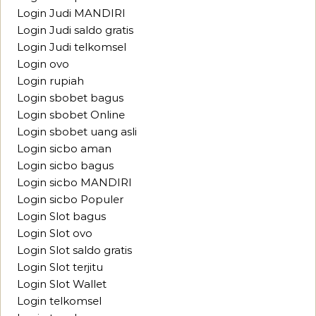
Login Judi MANDIRI
Login Judi saldo gratis
Login Judi telkomsel
Login ovo
Login rupiah
Login sbobet bagus
Login sbobet Online
Login sbobet uang asli
Login sicbo aman
Login sicbo bagus
Login sicbo MANDIRI
Login sicbo Populer
Login Slot bagus
Login Slot ovo
Login Slot saldo gratis
Login Slot terjitu
Login Slot Wallet
Login telkomsel