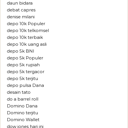
daun bidara
debat capres
denise milani
depo 10k Populer
depo 10k telkomsel
depo 10k terbaik
depo 10k uang asli
depo 5k BNI
depo 5k Populer
depo 5k rupiah
depo 5k tergacor
depo 5k terjitu
depo pulsa Dana
desain tato
do a barrel roll
Domino Dana
Domino terjitu
Domino Wallet
dow jones hari ini