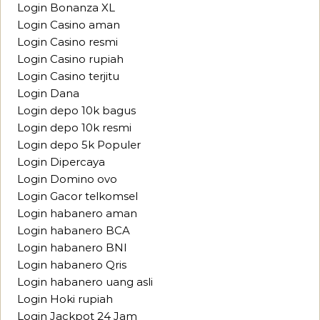
Login Bonanza XL
Login Casino aman
Login Casino resmi
Login Casino rupiah
Login Casino terjitu
Login Dana
Login depo 10k bagus
Login depo 10k resmi
Login depo 5k Populer
Login Dipercaya
Login Domino ovo
Login Gacor telkomsel
Login habanero aman
Login habanero BCA
Login habanero BNI
Login habanero Qris
Login habanero uang asli
Login Hoki rupiah
Login Jackpot 24 Jam