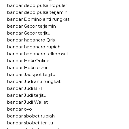
bandar depo pulsa Populer
bandar depo pulsa terjamin
bandar Domino anti rungkat
bandar Gacor terjamin
bandar Gacor terjitu
bandar habanero Qris
bandar habanero rupiah
bandar habanero telkomsel
bandar Hoki Online
bandar Hoki resmi
bandar Jackpot terjitu
bandar Judi anti rungkat
bandar Judi BRI
bandar Judi terjitu
bandar Judi Wallet
bandar ovo
bandar sbobet rupiah
bandar sbobet terjitu