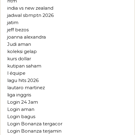
htm
india vs new zealand
jadwal sbmptn 2026
jatim
jeff bezos
joanna alexandra
Judi aman
koleksi gelap
kurs dollar
kutipan saham
l équipe
lagu hits 2026
lautaro martinez
liga inggris
Login 24 Jam
Login aman
Login bagus
Login Bonanza tergacor
Login Bonanza terjamin