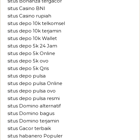
situs Bonanza tergacor
situs Casino BNI
situs Casino rupiah
situs depo 10k telkomsel
situs depo 10k terjamin
situs depo 10k Wallet
situs depo 5k 24 Jam
situs depo 5k Online
situs depo 5k ovo
situs depo 5k Qris
situs depo pulsa
situs depo pulsa Online
situs depo pulsa ovo
situs depo pulsa resmi
situs Domino alternatif
situs Domino bagus
situs Domino terjamin
situs Gacor terbaik
situs habanero Populer