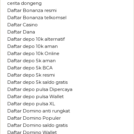
cerita dongeng
Daftar Bonanza resmi
Daftar Bonanza telkomsel
Daftar Casino
Daftar Dana
Daftar depo 10k alternatif
Daftar depo 10k aman
Daftar depo 10k Online
Daftar depo 5k aman
Daftar depo 5k BCA
Daftar depo 5k resmi
Daftar depo 5k saldo gratis
Daftar depo pulsa Dipercaya
Daftar depo pulsa Wallet
Daftar depo pulsa XL
Daftar Domino anti rungkat
Daftar Domino Populer
Daftar Domino saldo gratis
Daftar Domino Wallet