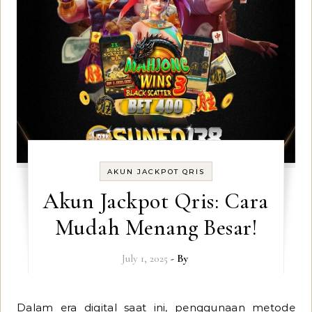
AKUN JACKPOT QRIS
Akun Jackpot Qris: Cara
Mudah Menang Besar!
July 1, 2025
- By
Dalam era digital saat ini, penggunaan metode