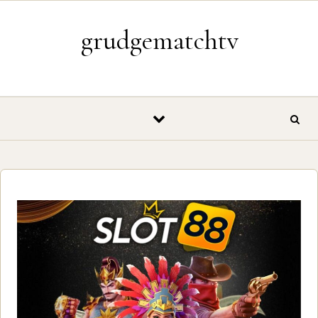
Skip to content
grudgematchtv