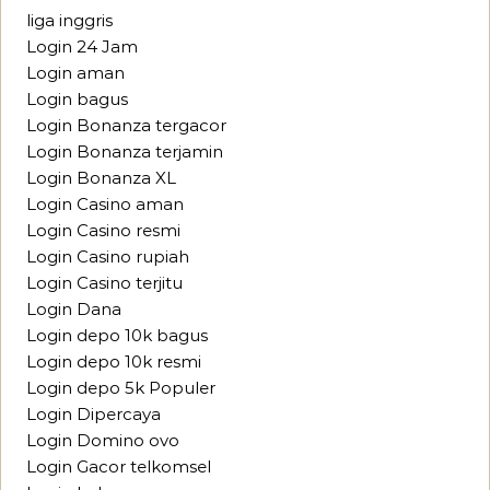
liga inggris
Login 24 Jam
Login aman
Login bagus
Login Bonanza tergacor
Login Bonanza terjamin
Login Bonanza XL
Login Casino aman
Login Casino resmi
Login Casino rupiah
Login Casino terjitu
Login Dana
Login depo 10k bagus
Login depo 10k resmi
Login depo 5k Populer
Login Dipercaya
Login Domino ovo
Login Gacor telkomsel