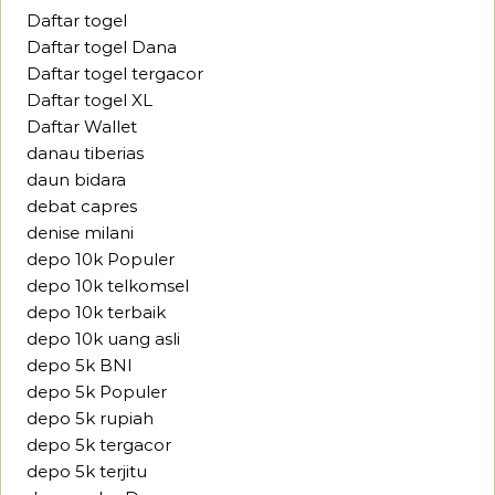
Daftar togel
Daftar togel Dana
Daftar togel tergacor
Daftar togel XL
Daftar Wallet
danau tiberias
daun bidara
debat capres
denise milani
depo 10k Populer
depo 10k telkomsel
depo 10k terbaik
depo 10k uang asli
depo 5k BNI
depo 5k Populer
depo 5k rupiah
depo 5k tergacor
depo 5k terjitu