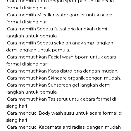
Cara memilih Jam tangan sport pria untuk acara
formal di siang hari
Cara memilih Micellar water garnier untuk acara
formal di siang hari
Cara memilih Sepatu futsal pria langkah demi
langkah untuk pemula.
Cara memilih Sepatu sekolah anak smp langkah
demi langkah untuk pemula.
Cara memutihkan Facial wash bpom untuk acara
formal di siang hari
Cara memutihkan Kaos distro pria dengan mudah.
Cara memutihkan Skincare organik dengan mudah.
Cara memutihkan Sunscreen gel langkah demi
langkah untuk pemula.
Cara memutihkan Tas serut untuk acara formal di
siang hari
Cara mencuci Body wash susu untuk acara formal di
siang hari
Cara mencuci Kacamata anti radiasi dengan mudah.