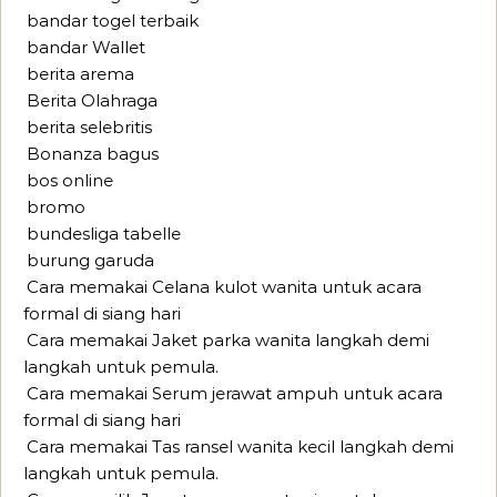
bandar togel terbaik
bandar Wallet
berita arema
Berita Olahraga
berita selebritis
Bonanza bagus
bos online
bromo
bundesliga tabelle
burung garuda
Cara memakai Celana kulot wanita untuk acara
formal di siang hari
Cara memakai Jaket parka wanita langkah demi
langkah untuk pemula.
Cara memakai Serum jerawat ampuh untuk acara
formal di siang hari
Cara memakai Tas ransel wanita kecil langkah demi
langkah untuk pemula.