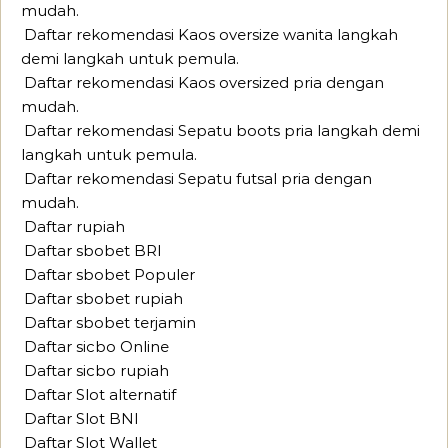
mudah.
Daftar rekomendasi Kaos oversize wanita langkah
demi langkah untuk pemula.
Daftar rekomendasi Kaos oversized pria dengan
mudah.
Daftar rekomendasi Sepatu boots pria langkah demi
langkah untuk pemula.
Daftar rekomendasi Sepatu futsal pria dengan
mudah.
Daftar rupiah
Daftar sbobet BRI
Daftar sbobet Populer
Daftar sbobet rupiah
Daftar sbobet terjamin
Daftar sicbo Online
Daftar sicbo rupiah
Daftar Slot alternatif
Daftar Slot BNI
Daftar Slot Wallet