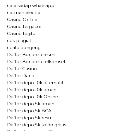
cara sadap whatsapp
carmen electra
Casino Online
Casino tergacor
Casino terjitu
cek plagiat
cerita dongeng
Daftar Bonanza resmi
Daftar Bonanza telkomsel
Daftar Casino
Daftar Dana
Daftar depo 10k alternatif
Daftar depo 10k aman
Daftar depo 10k Online
Daftar depo 5k aman
Daftar depo 5k BCA
Daftar depo 5k resmi
Daftar depo 5k saldo gratis