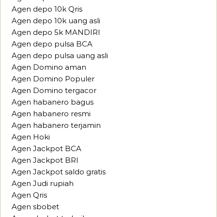
Agen depo 10k Qris
Agen depo 10k uang asli
Agen depo 5k MANDIRI
Agen depo pulsa BCA
Agen depo pulsa uang asli
Agen Domino aman
Agen Domino Populer
Agen Domino tergacor
Agen habanero bagus
Agen habanero resmi
Agen habanero terjamin
Agen Hoki
Agen Jackpot BCA
Agen Jackpot BRI
Agen Jackpot saldo gratis
Agen Judi rupiah
Agen Qris
Agen sbobet