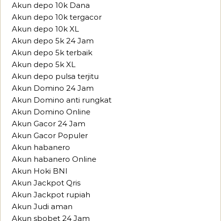
Akun depo 10k Dana
Akun depo 10k tergacor
Akun depo 10k XL
Akun depo 5k 24 Jam
Akun depo 5k terbaik
Akun depo 5k XL
Akun depo pulsa terjitu
Akun Domino 24 Jam
Akun Domino anti rungkat
Akun Domino Online
Akun Gacor 24 Jam
Akun Gacor Populer
Akun habanero
Akun habanero Online
Akun Hoki BNI
Akun Jackpot Qris
Akun Jackpot rupiah
Akun Judi aman
Akun sbobet 24 Jam