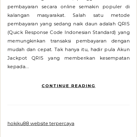
pembayaran secara online semakin populer di
kalangan masyarakat. Salah satu metode
pembayaran yang sedang naik daun adalah QRIS
(Quick Response Code Indonesian Standard) yang
memungkinkan transaksi pembayaran dengan
mudah dan cepat. Tak hanya itu, hadir pula Akun
Jackpot QRIS yang memberikan kesempatan
kepada…
CONTINUE READING
hokiku88 website terpercaya