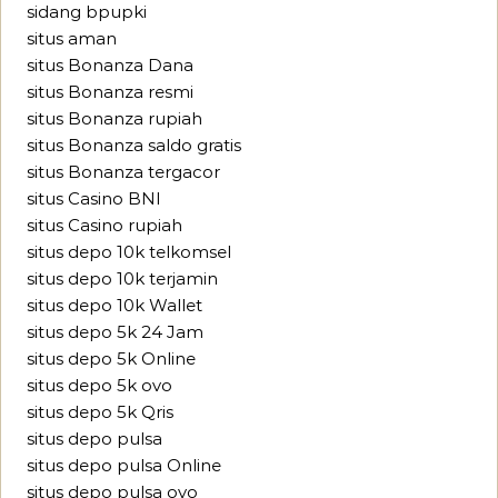
sidang bpupki
situs aman
situs Bonanza Dana
situs Bonanza resmi
situs Bonanza rupiah
situs Bonanza saldo gratis
situs Bonanza tergacor
situs Casino BNI
situs Casino rupiah
situs depo 10k telkomsel
situs depo 10k terjamin
situs depo 10k Wallet
situs depo 5k 24 Jam
situs depo 5k Online
situs depo 5k ovo
situs depo 5k Qris
situs depo pulsa
situs depo pulsa Online
situs depo pulsa ovo