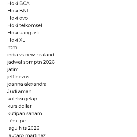
Hoki BCA
Hoki BNI
Hoki ovo
Hoki telkomsel
Hoki uang asli
Hoki XL
htm
india vs new zealand
jadwal sbmptn 2026
jatim
jeff bezos
joanna alexandra
Judi aman
koleksi gelap
kurs dollar
kutipan saham
l équipe
lagu hits 2026
lautaro martinez