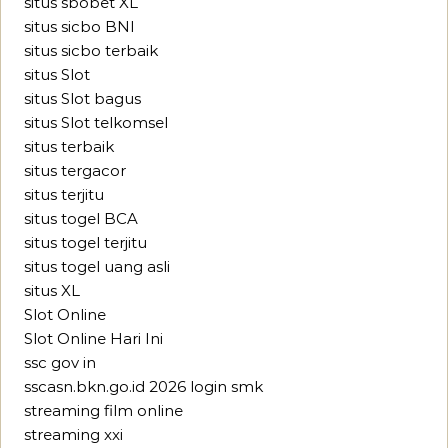
situs sbobet XL
situs sicbo BNI
situs sicbo terbaik
situs Slot
situs Slot bagus
situs Slot telkomsel
situs terbaik
situs tergacor
situs terjitu
situs togel BCA
situs togel terjitu
situs togel uang asli
situs XL
Slot Online
Slot Online Hari Ini
ssc gov in
sscasn.bkn.go.id 2026 login smk
streaming film online
streaming xxi