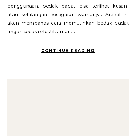
penggunaan, bedak padat bisa terlihat kusam
atau kehilangan kesegaran warnanya. Artikel ini
akan membahas cara memutihkan bedak padat
ringan secara efektif, aman,…
CONTINUE READING