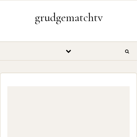
Skip to content
grudgematchtv