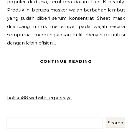
populer di dunia, terutama dalam tren K-beauty.
Produk ini berupa masker wajah berbahan lembut
yang sudah diberi serum konsentrat. Sheet mask
dirancang untuk menempel pada wajah secara
sempurna, memungkinkan kulit menyerap nutrisi
dengan lebih efisien…
CONTINUE READING
hokiku88 website terpercaya
Search