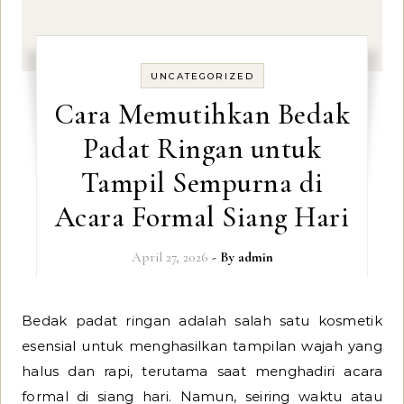
UNCATEGORIZED
Cara Memutihkan Bedak
Padat Ringan untuk
Tampil Sempurna di
Acara Formal Siang Hari
April 27, 2026
- By
admin
Bedak padat ringan adalah salah satu kosmetik
esensial untuk menghasilkan tampilan wajah yang
halus dan rapi, terutama saat menghadiri acara
formal di siang hari. Namun, seiring waktu atau