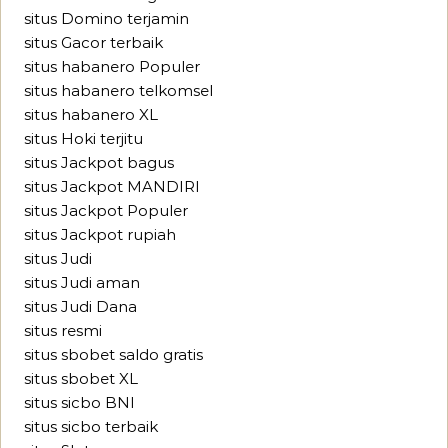
situs Domino terjamin
situs Gacor terbaik
situs habanero Populer
situs habanero telkomsel
situs habanero XL
situs Hoki terjitu
situs Jackpot bagus
situs Jackpot MANDIRI
situs Jackpot Populer
situs Jackpot rupiah
situs Judi
situs Judi aman
situs Judi Dana
situs resmi
situs sbobet saldo gratis
situs sbobet XL
situs sicbo BNI
situs sicbo terbaik