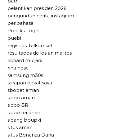
path
pelantikan presiden 2026
pengunduh cerita instagram
peribahasa
Prediksi Togel
puebi
registrasi telkomsel
resultados de los animalitos
richard muljadi
rina nose
samsung m30s
sarapan dekat saya
sbobet aman
sicbo aman
sicbo BRI
sicbo terjamin
sidang bpupki
situs aman
situs Bonanza Dana