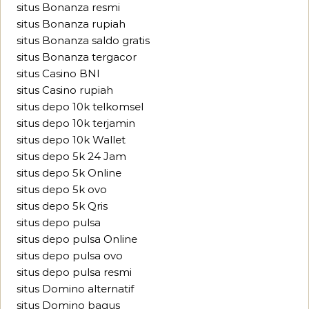
situs Bonanza resmi
situs Bonanza rupiah
situs Bonanza saldo gratis
situs Bonanza tergacor
situs Casino BNI
situs Casino rupiah
situs depo 10k telkomsel
situs depo 10k terjamin
situs depo 10k Wallet
situs depo 5k 24 Jam
situs depo 5k Online
situs depo 5k ovo
situs depo 5k Qris
situs depo pulsa
situs depo pulsa Online
situs depo pulsa ovo
situs depo pulsa resmi
situs Domino alternatif
situs Domino bagus