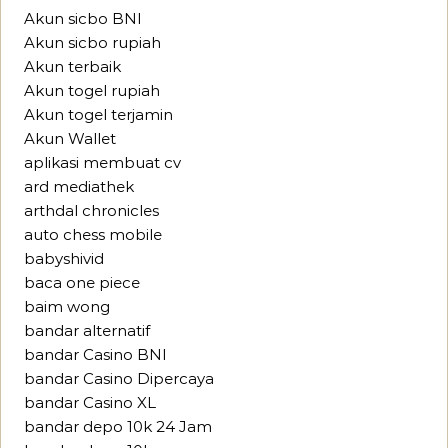
Akun sicbo BNI
Akun sicbo rupiah
Akun terbaik
Akun togel rupiah
Akun togel terjamin
Akun Wallet
aplikasi membuat cv
ard mediathek
arthdal chronicles
auto chess mobile
babyshivid
baca one piece
baim wong
bandar alternatif
bandar Casino BNI
bandar Casino Dipercaya
bandar Casino XL
bandar depo 10k 24 Jam