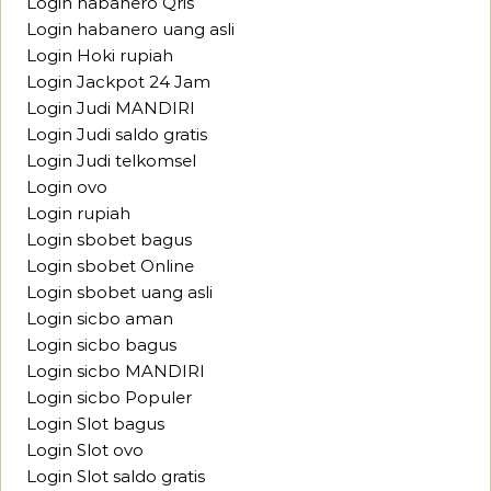
Login habanero Qris
Login habanero uang asli
Login Hoki rupiah
Login Jackpot 24 Jam
Login Judi MANDIRI
Login Judi saldo gratis
Login Judi telkomsel
Login ovo
Login rupiah
Login sbobet bagus
Login sbobet Online
Login sbobet uang asli
Login sicbo aman
Login sicbo bagus
Login sicbo MANDIRI
Login sicbo Populer
Login Slot bagus
Login Slot ovo
Login Slot saldo gratis