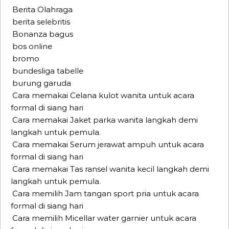
Berita Olahraga
berita selebritis
Bonanza bagus
bos online
bromo
bundesliga tabelle
burung garuda
Cara memakai Celana kulot wanita untuk acara
formal di siang hari
Cara memakai Jaket parka wanita langkah demi
langkah untuk pemula.
Cara memakai Serum jerawat ampuh untuk acara
formal di siang hari
Cara memakai Tas ransel wanita kecil langkah demi
langkah untuk pemula.
Cara memilih Jam tangan sport pria untuk acara
formal di siang hari
Cara memilih Micellar water garnier untuk acara