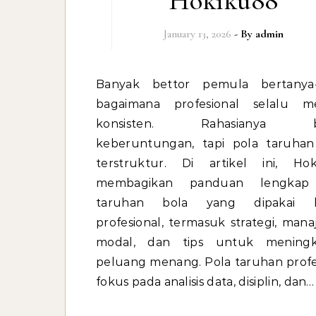
Hokiku88
January 13, 2026
- By
admin
Banyak bettor pemula bertanya-tanya
bagaimana profesional selalu m
konsisten. Rahasianya b
keberuntungan, tapi pola taruha
terstruktur. Di artikel ini, Ho
membagikan panduan lengkap
taruhan bola yang dipakai b
profesional, termasuk strategi, man
modal, dan tips untuk meningk
peluang menang. Pola taruhan profe
fokus pada analisis data, disiplin, dan…