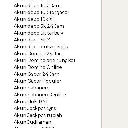
Akun depo 10k Dana
Akun depo 10k tergacor
Akun depo 10k XL
Akun depo 5k 24 Jam
Akun depo 5k terbaik
Akun depo 5k XL
Akun depo pulsa terjitu
Akun Domino 24 Jam
Akun Domino anti rungkat
Akun Domino Online
Akun Gacor 24 Jam
Akun Gacor Populer
Akun habanero
Akun habanero Online
Akun Hoki BNI
Akun Jackpot Qris
Akun Jackpot rupiah
Akun Judi aman