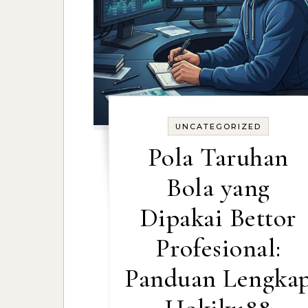
UNCATEGORIZED
Pola Taruhan
Bola yang
Dipakai Bettor
Profesional:
Panduan Lengka