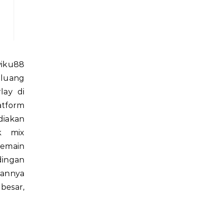
luang
lay di
tform
diakan
uk mix
pemain
ingan
hannya
esar,