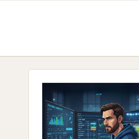
Skip to content