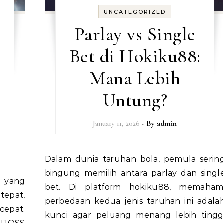
UNCATEGORIZED
Parlay vs Single
Bet di Hokiku88:
Mana Lebih
Untung?
January 11, 2026
- By
admin
Dalam dunia taruhan bola, pemula sering
bingung memilih antara parlay dan singl
bet. Di platform hokiku88, memaham
tepat,
perbedaan kedua jenis taruhan ini adala
cepat.
kunci agar peluang menang lebih tingg
KIJOSS