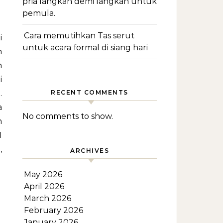
pria langkah demi langkah untuk
pemula.
Cara memutihkan Tas serut
untuk acara formal di siang hari
n
n
i
.
RECENT COMMENTS
a
No comments to show.
n
I
,
ARCHIVES
May 2026
April 2026
March 2026
February 2026
January 2026