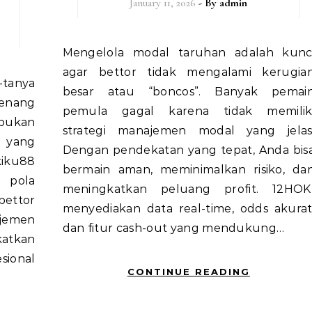
January 11, 2026
- By
admin
Mengelola modal taruhan adalah kunci
agar bettor tidak mengalami kerugia
besar atau “boncos”. Banyak pemai
enang
pemula gagal karena tidak memilik
ukan
strategi manajemen modal yang jelas
n yang
Dengan pendekatan yang tepat, Anda bis
kiku88
bermain aman, meminimalkan risiko, da
 pola
meningkatkan peluang profit. 12HOK
ettor
menyediakan data real-time, odds akurat
ajemen
dan fitur cash-out yang mendukung…
atkan
sional
CONTINUE READING