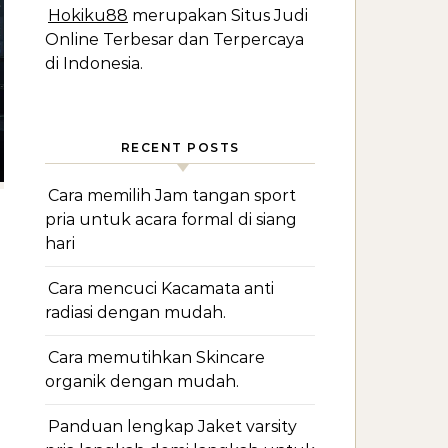
Hokiku88
merupakan Situs Judi
Online Terbesar dan Terpercaya
di Indonesia.
RECENT POSTS
Cara memilih Jam tangan sport
pria untuk acara formal di siang
hari
Cara mencuci Kacamata anti
radiasi dengan mudah.
Cara memutihkan Skincare
organik dengan mudah.
Panduan lengkap Jaket varsity