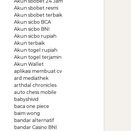
Akun sbobet 24 Jam
Akun sbobet resmi
Akun sbobet terbaik
Akun sicbo BCA
Akun sicbo BNI
Akun sicbo rupiah
Akun terbaik
Akun togel rupiah
Akun togel terjamin
Akun Wallet
aplikasi membuat cv
ard mediathek
arthdal chronicles
auto chess mobile
babyshivid
baca one piece
baim wong
bandar alternatif
bandar Casino BNI