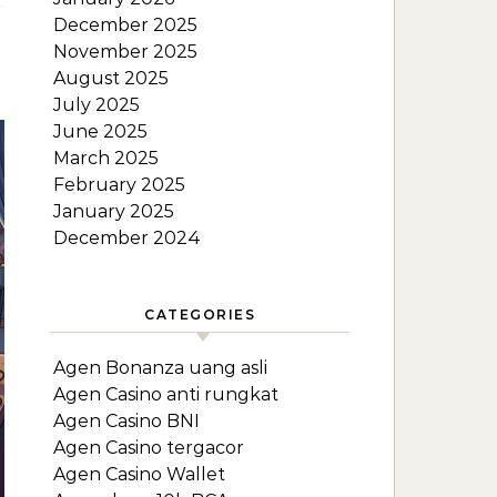
December 2025
November 2025
August 2025
July 2025
June 2025
March 2025
February 2025
January 2025
December 2024
CATEGORIES
Agen Bonanza uang asli
Agen Casino anti rungkat
Agen Casino BNI
Agen Casino tergacor
Agen Casino Wallet