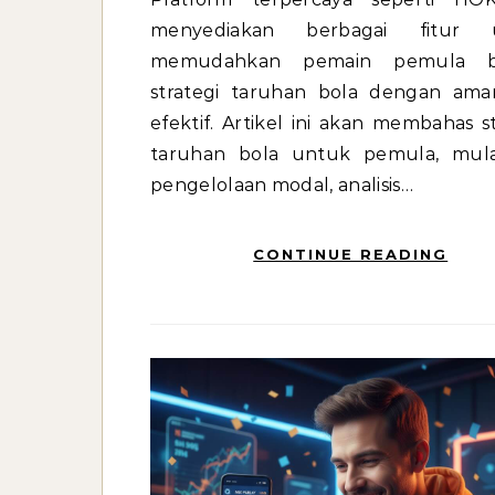
menyediakan berbagai fitur 
memudahkan pemain pemula be
strategi taruhan bola dengan am
efektif. Artikel ini akan membahas st
taruhan bola untuk pemula, mula
pengelolaan modal, analisis…
CONTINUE READING