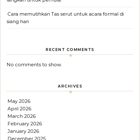
Cara memutihkan Tas serut untuk acara formal di
siang hari
RECENT COMMENTS
No comments to show.
ARCHIVES
May 2026
April 2026
March 2026
February 2026
January 2026
December 2025