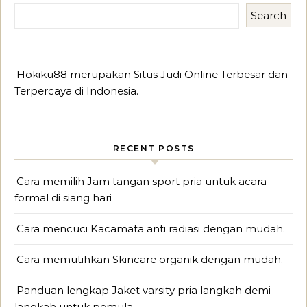
Search
Hokiku88
merupakan Situs Judi Online Terbesar dan
Terpercaya di Indonesia.
RECENT POSTS
Cara memilih Jam tangan sport pria untuk acara
formal di siang hari
Cara mencuci Kacamata anti radiasi dengan mudah.
Cara memutihkan Skincare organik dengan mudah.
Panduan lengkap Jaket varsity pria langkah demi
langkah untuk pemula.