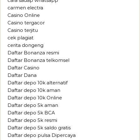
cara sadap whatsapp
carmen electra
Casino Online
Casino tergacor
Casino terjitu
cek plagiat
cerita dongeng
Daftar Bonanza resmi
Daftar Bonanza telkomsel
Daftar Casino
Daftar Dana
Daftar depo 10k alternatif
Daftar depo 10k aman
Daftar depo 10k Online
Daftar depo 5k aman
Daftar depo 5k BCA
Daftar depo 5k resmi
Daftar depo 5k saldo gratis
Daftar depo pulsa Dipercaya