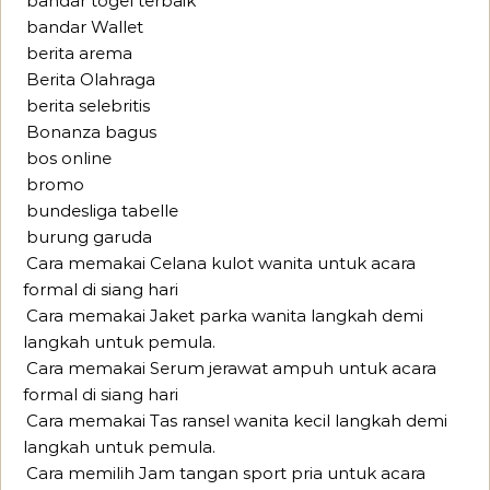
bandar togel terbaik
bandar Wallet
berita arema
Berita Olahraga
berita selebritis
Bonanza bagus
bos online
bromo
bundesliga tabelle
burung garuda
Cara memakai Celana kulot wanita untuk acara
formal di siang hari
Cara memakai Jaket parka wanita langkah demi
langkah untuk pemula.
Cara memakai Serum jerawat ampuh untuk acara
formal di siang hari
Cara memakai Tas ransel wanita kecil langkah demi
langkah untuk pemula.
Cara memilih Jam tangan sport pria untuk acara