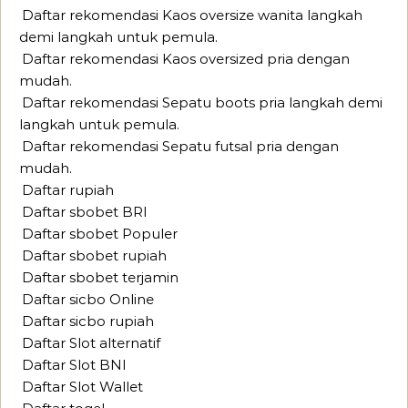
Daftar rekomendasi Kaos oversize wanita langkah
demi langkah untuk pemula.
Daftar rekomendasi Kaos oversized pria dengan
mudah.
Daftar rekomendasi Sepatu boots pria langkah demi
langkah untuk pemula.
Daftar rekomendasi Sepatu futsal pria dengan
mudah.
Daftar rupiah
Daftar sbobet BRI
Daftar sbobet Populer
Daftar sbobet rupiah
Daftar sbobet terjamin
Daftar sicbo Online
Daftar sicbo rupiah
Daftar Slot alternatif
Daftar Slot BNI
Daftar Slot Wallet