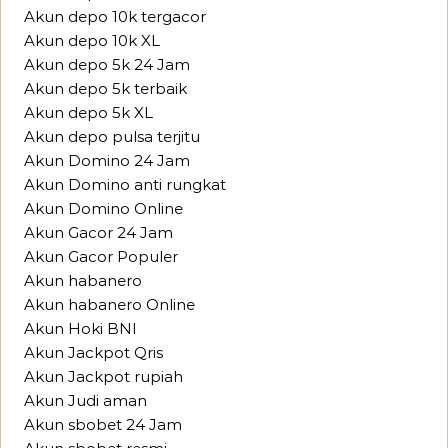
Akun depo 10k tergacor
Akun depo 10k XL
Akun depo 5k 24 Jam
Akun depo 5k terbaik
Akun depo 5k XL
Akun depo pulsa terjitu
Akun Domino 24 Jam
Akun Domino anti rungkat
Akun Domino Online
Akun Gacor 24 Jam
Akun Gacor Populer
Akun habanero
Akun habanero Online
Akun Hoki BNI
Akun Jackpot Qris
Akun Jackpot rupiah
Akun Judi aman
Akun sbobet 24 Jam