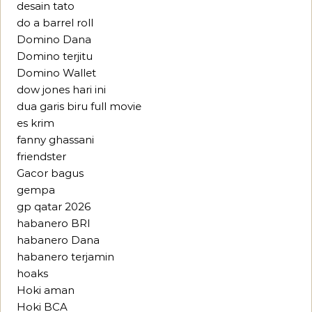
desain tato
do a barrel roll
Domino Dana
Domino terjitu
Domino Wallet
dow jones hari ini
dua garis biru full movie
es krim
fanny ghassani
friendster
Gacor bagus
gempa
gp qatar 2026
habanero BRI
habanero Dana
habanero terjamin
hoaks
Hoki aman
Hoki BCA