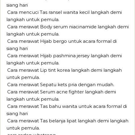
siang hari
Cara mencuci Tas ransel wanita kecil langkah demi
langkah untuk pemula.
Cara merawat Body serum niacinamide langkah demi
langkah untuk pemula.
Cara merawat Hijab bergo untuk acara formal di
siang hari
Cara merawat Hijab pashmina jersey langkah demi
langkah untuk pemula.
Cara merawat Lip tint korea langkah demi langkah
untuk pemula.
Cara merawat Sepatu kets pria dengan mudah.
Cara merawat Serum acne fighter langkah demi
langkah untuk pemula.
Cara merawat Tas bahu wanita untuk acara formal di
siang hari
Cara merawat Tas belanja lipat langkah demi langkah
untuk pemula.