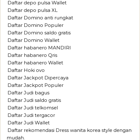
Daftar depo pulsa Wallet
Daftar depo pulsa XL
Daftar Domino anti rungkat
Daftar Domino Populer
Daftar Domino saldo gratis
Daftar Domino Wallet
Daftar habanero MANDIRI
Daftar habanero Qris
Daftar habanero Wallet
Daftar Hoki ovo
Daftar Jackpot Dipercaya
Daftar Jackpot Populer
Daftar Judi bagus
Daftar Judi saldo gratis
Daftar Judi telkomsel
Daftar Judi tergacor
Daftar Judi Wallet
Daftar rekomendasi Dress wanita korea style dengan
mudah.