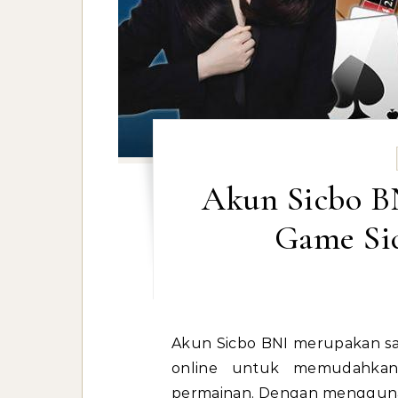
Akun Sicbo B
Game Si
Akun Sicbo BNI merupakan salah satu fasilitas yang disediakan oleh situs judi
online untuk memudahkan
permainan. Dengan mengguna