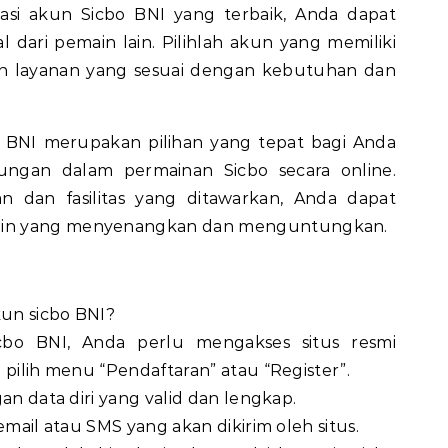
si akun Sicbo BNI yang terbaik, Anda dapat
l dari pemain lain. Pilihlah akun yang memiliki
n layanan yang sesuai dengan kebutuhan dan
 BNI merupakan pilihan yang tepat bagi Anda
ngan dalam permainan Sicbo secara online.
 dan fasilitas yang ditawarkan, Anda dapat
ain yang menyenangkan dan menguntungkan.
un sicbo BNI?
o BNI, Anda perlu mengakses situs resmi
 pilih menu “Pendaftaran” atau “Register”.
gan data diri yang valid dan lengkap.
email atau SMS yang akan dikirim oleh situs.