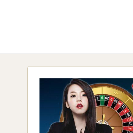
Skip to content