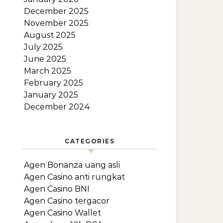
December 2025
November 2025
August 2025
July 2025
June 2025
March 2025
February 2025
January 2025
December 2024
CATEGORIES
Agen Bonanza uang asli
Agen Casino anti rungkat
Agen Casino BNI
Agen Casino tergacor
Agen Casino Wallet