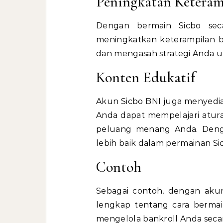
Peningkatan Keteram
Dengan bermain Sicbo sec
meningkatkan keterampilan be
dan mengasah strategi Anda 
Konten Edukatif
Akun Sicbo BNI juga menyedia
Anda dapat mempelajari atura
peluang menang Anda. Deng
lebih baik dalam permainan Si
Contoh
Sebagai contoh, dengan aku
lengkap tentang cara bermain
mengelola bankroll Anda secara