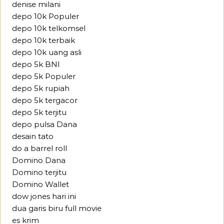
denise milani
depo 10k Populer
depo 10k telkomsel
depo 10k terbaik
depo 10k uang asli
depo 5k BNI
depo 5k Populer
depo 5k rupiah
depo 5k tergacor
depo 5k terjitu
depo pulsa Dana
desain tato
do a barrel roll
Domino Dana
Domino terjitu
Domino Wallet
dow jones hari ini
dua garis biru full movie
es krim