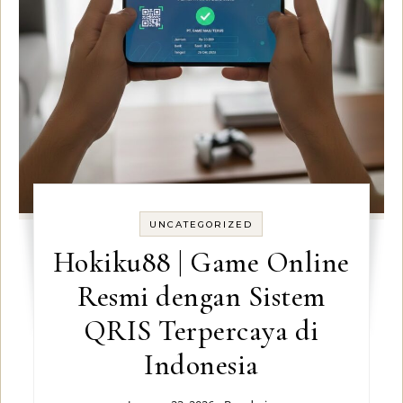
UNCATEGORIZED
Hokiku88 | Game Online
Resmi dengan Sistem
QRIS Terpercaya di
Indonesia