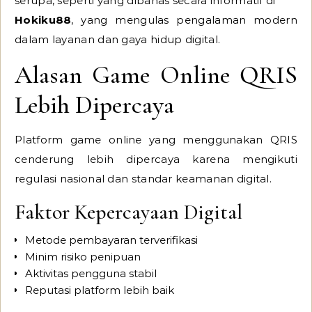
serupa, seperti yang dibahas secara informatif di
Hokiku88
, yang mengulas pengalaman modern
dalam layanan dan gaya hidup digital.
Alasan Game Online QRIS
Lebih Dipercaya
Platform game online yang menggunakan QRIS
cenderung lebih dipercaya karena mengikuti
regulasi nasional dan standar keamanan digital.
Faktor Kepercayaan Digital
Metode pembayaran terverifikasi
Minim risiko penipuan
Aktivitas pengguna stabil
Reputasi platform lebih baik