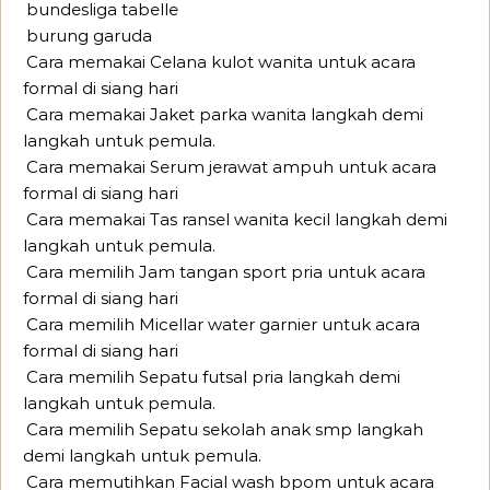
bundesliga tabelle
burung garuda
Cara memakai Celana kulot wanita untuk acara
formal di siang hari
Cara memakai Jaket parka wanita langkah demi
langkah untuk pemula.
Cara memakai Serum jerawat ampuh untuk acara
formal di siang hari
Cara memakai Tas ransel wanita kecil langkah demi
langkah untuk pemula.
Cara memilih Jam tangan sport pria untuk acara
formal di siang hari
Cara memilih Micellar water garnier untuk acara
formal di siang hari
Cara memilih Sepatu futsal pria langkah demi
langkah untuk pemula.
Cara memilih Sepatu sekolah anak smp langkah
demi langkah untuk pemula.
Cara memutihkan Facial wash bpom untuk acara