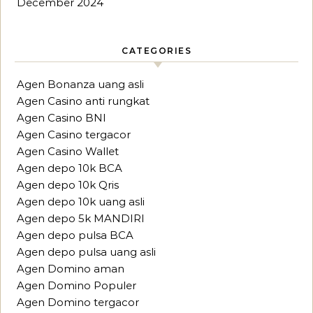
December 2024
CATEGORIES
Agen Bonanza uang asli
Agen Casino anti rungkat
Agen Casino BNI
Agen Casino tergacor
Agen Casino Wallet
Agen depo 10k BCA
Agen depo 10k Qris
Agen depo 10k uang asli
Agen depo 5k MANDIRI
Agen depo pulsa BCA
Agen depo pulsa uang asli
Agen Domino aman
Agen Domino Populer
Agen Domino tergacor