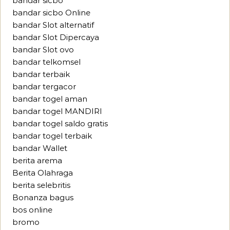
bandar sicbo
bandar sicbo Online
bandar Slot alternatif
bandar Slot Dipercaya
bandar Slot ovo
bandar telkomsel
bandar terbaik
bandar tergacor
bandar togel aman
bandar togel MANDIRI
bandar togel saldo gratis
bandar togel terbaik
bandar Wallet
berita arema
Berita Olahraga
berita selebritis
Bonanza bagus
bos online
bromo