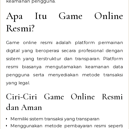
keamanan pengguna.
Apa Itu Game Online
Resmi?
Game online resmi adalah platform permainan
digital yang beroperasi secara profesional dengan
sistem yang terstruktur dan transparan. Platform
resmi biasanya mengutamakan keamanan data
pengguna serta menyediakan metode transaksi
yang legal.
Ciri-Ciri Game Online Resmi
dan Aman
Memiliki sistem transaksi yang transparan
Menggunakan metode pembayaran resmi seperti