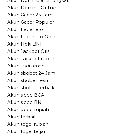
Akun Domino anti rungkat
Akun Domino Online
Akun Gacor 24 Jam
Akun Gacor Populer
Akun habanero
Akun habanero Online
Akun Hoki BNI
Akun Jackpot Qris
Akun Jackpot rupiah
Akun Judi aman
Akun sbobet 24 Jam
Akun sbobet resmi
Akun sbobet terbaik
Akun sicbo BCA
Akun sicbo BNI
Akun sicbo rupiah
Akun terbaik
Akun togel rupiah
Akun togel terjamin