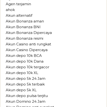
Agen terjamin
ahok
Akun alternatif
Akun Bonanza aman
Akun Bonanza BNI
Akun Bonanza Dipercaya
Akun Bonanza resmi
Akun Casino anti rungkat
Akun Casino Dipercaya
Akun depo 10k BCA
Akun depo 10k Dana
Akun depo 10k tergacor
Akun depo 10k XL
Akun depo 5k 24 Jam
Akun depo 5k terbaik
Akun depo 5k XL
Akun depo pulsa terjitu
Akun Domino 24 Jam