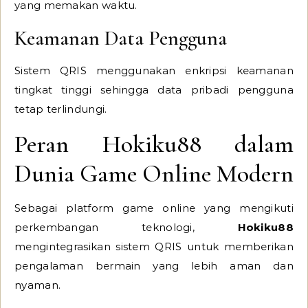
yang memakan waktu.
Keamanan Data Pengguna
Sistem QRIS menggunakan enkripsi keamanan
tingkat tinggi sehingga data pribadi pengguna
tetap terlindungi.
Peran Hokiku88 dalam
Dunia Game Online Modern
Sebagai platform game online yang mengikuti
perkembangan teknologi,
Hokiku88
mengintegrasikan sistem QRIS untuk memberikan
pengalaman bermain yang lebih aman dan
nyaman.