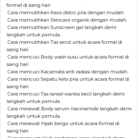
formal di siang hari
Cara memutihkan Kaos distro pria dengan mudah.
Cara memutihkan Skincare organik dengan mudah.
Cara memutihkan Sunscreen gel langkah demi
langkah untuk pemula.
Cara memutihkan Tas serut untuk acara formal di
siang hari
Cara mencuci Body wash susu untuk acara formal di
siang hari
Cara mencuci Kacamata anti radiasi dengan mudah.
Cara mencuci Sepatu kets pria untuk acara formal di
siang hari
Cara mencuci Tas ransel wanita kecil langkah demi
langkah untuk pemula.
Cara merawat Body serum niacinamide langkah demi
langkah untuk pemula.
Cara merawat Hijab bergo untuk acara formal di
siang hari