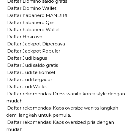
Daftar Domino saldo gratis
Daftar Domino Wallet
Daftar habanero MANDIRI
Daftar habanero Qris
Daftar habanero Wallet
Daftar Hoki ovo
Daftar Jackpot Dipercaya
Daftar Jackpot Populer
Daftar Judi bagus
Daftar Judi saldo gratis
Daftar Judi telkomsel
Daftar Judi tergacor
Daftar Judi Wallet
Daftar rekomendasi Dress wanita korea style dengan
mudah.
Daftar rekomendasi Kaos oversize wanita langkah
demi langkah untuk pemula.
Daftar rekomendasi Kaos oversized pria dengan
mudah.