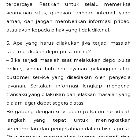
terpercaya. Pastikan untuk selalu memeriksa
keamanan situs, gunakan jaringan internet yang
aman, dan jangan memberikan informasi pribadi
atau akun kepada pihak yang tidak dikenal.
5. Apa yang harus dilakukan jika terjadi masalah
saat melakukan depo pulsa online?
– Jika terjadi masalah saat melakukan depo pulsa
online, segera hubungi layanan pelanggan atau
customer service yang disediakan oleh penyedia
layanan. Sertakan informasi lengkap mengenai
transaksi yang dilakukan dan jelaskan masalah yang
dialami agar dapat segera diatasi.
Bergabung dengan situs depo pulsa online adalah
langkah yang tepat untuk meningkatkan
keterampilan dan pengetahuan dalam bisnis pulsa.