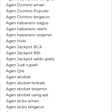
Agen Domino aman
Agen Domino Populer
Agen Domino tergacor
Agen habanero bagus
Agen habanero resmi
Agen habanero terjamin
Agen Hoki
Agen Jackpot BCA
Agen Jackpot BRI
Agen Jackpot saldo gratis
Agen Judi rupiah
Agen Qris
Agen sbobet
Agen sbobet terbaik
Agen sbobet terjamin
Agen sbobet uang asli
Agen sicbo aman
Agen sicbo tergacor