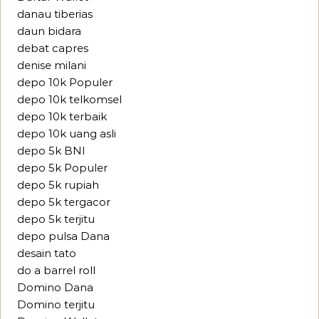
danau tiberias
daun bidara
debat capres
denise milani
depo 10k Populer
depo 10k telkomsel
depo 10k terbaik
depo 10k uang asli
depo 5k BNI
depo 5k Populer
depo 5k rupiah
depo 5k tergacor
depo 5k terjitu
depo pulsa Dana
desain tato
do a barrel roll
Domino Dana
Domino terjitu