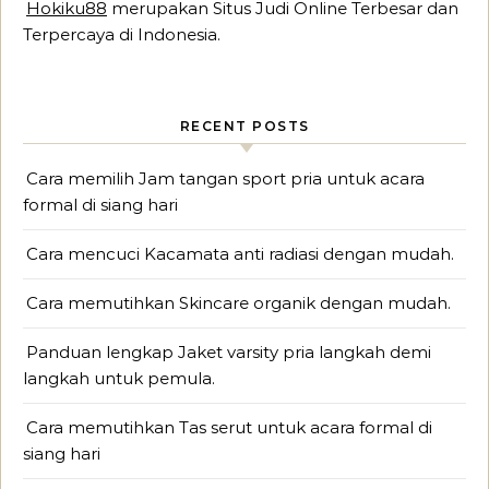
Hokiku88
merupakan Situs Judi Online Terbesar dan
Terpercaya di Indonesia.
RECENT POSTS
Cara memilih Jam tangan sport pria untuk acara
formal di siang hari
Cara mencuci Kacamata anti radiasi dengan mudah.
Cara memutihkan Skincare organik dengan mudah.
Panduan lengkap Jaket varsity pria langkah demi
langkah untuk pemula.
Cara memutihkan Tas serut untuk acara formal di
siang hari