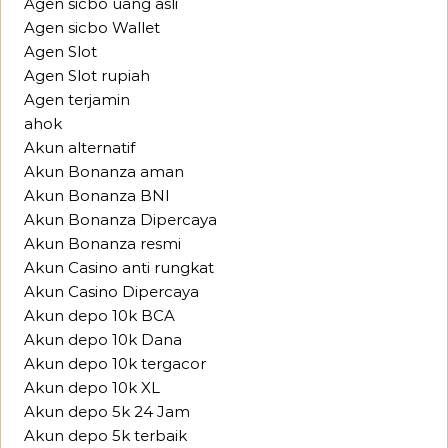
Agen sicbo uang asli
Agen sicbo Wallet
Agen Slot
Agen Slot rupiah
Agen terjamin
ahok
Akun alternatif
Akun Bonanza aman
Akun Bonanza BNI
Akun Bonanza Dipercaya
Akun Bonanza resmi
Akun Casino anti rungkat
Akun Casino Dipercaya
Akun depo 10k BCA
Akun depo 10k Dana
Akun depo 10k tergacor
Akun depo 10k XL
Akun depo 5k 24 Jam
Akun depo 5k terbaik