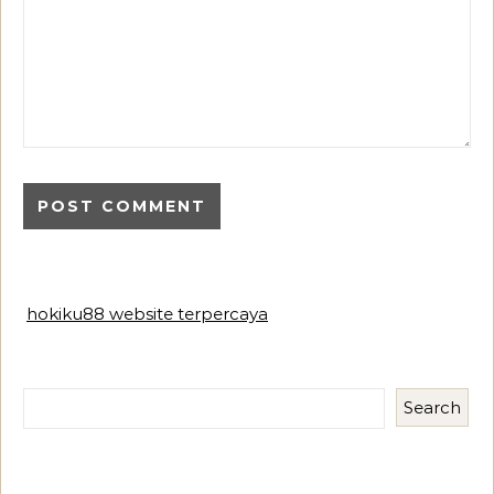
hokiku88 website terpercaya
Search