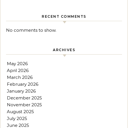
RECENT COMMENTS
No comments to show.
ARCHIVES
May 2026
April 2026
March 2026
February 2026
January 2026
December 2025
November 2025
August 2025
July 2025
June 2025