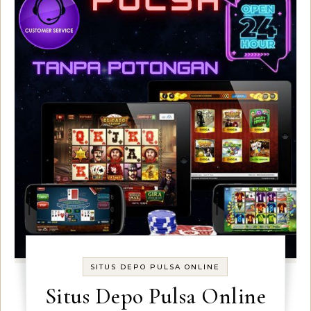
SITUS DEPO PULSA ONLINE
Situs Depo Pulsa Online