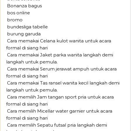
Bonanza bagus
bos online
bromo
bundesliga tabelle
burung garuda
Cara memakai Celana kulot wanita untuk acara
formal di siang hari
Cara memakai Jaket parka wanita langkah demi
langkah untuk pemula.
Cara memakai Serum jerawat ampuh untuk acara
formal di siang hari
Cara memakai Tas ransel wanita kecil langkah demi
langkah untuk pemula.
Cara memilih Jam tangan sport pria untuk acara
formal di siang hari
Cara memilih Micellar water garnier untuk acara
formal di siang hari
Cara memilih Sepatu futsal pria langkah demi