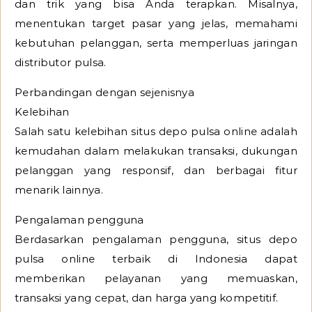
dan trik yang bisa Anda terapkan. Misalnya,
menentukan target pasar yang jelas, memahami
kebutuhan pelanggan, serta memperluas jaringan
distributor pulsa.
Perbandingan dengan sejenisnya
Kelebihan
Salah satu kelebihan situs depo pulsa online adalah
kemudahan dalam melakukan transaksi, dukungan
pelanggan yang responsif, dan berbagai fitur
menarik lainnya.
Pengalaman pengguna
Berdasarkan pengalaman pengguna, situs depo
pulsa online terbaik di Indonesia dapat
memberikan pelayanan yang memuaskan,
transaksi yang cepat, dan harga yang kompetitif.