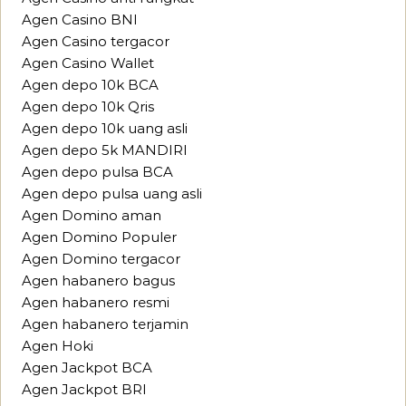
Agen Casino BNI
Agen Casino tergacor
Agen Casino Wallet
Agen depo 10k BCA
Agen depo 10k Qris
Agen depo 10k uang asli
Agen depo 5k MANDIRI
Agen depo pulsa BCA
Agen depo pulsa uang asli
Agen Domino aman
Agen Domino Populer
Agen Domino tergacor
Agen habanero bagus
Agen habanero resmi
Agen habanero terjamin
Agen Hoki
Agen Jackpot BCA
Agen Jackpot BRI