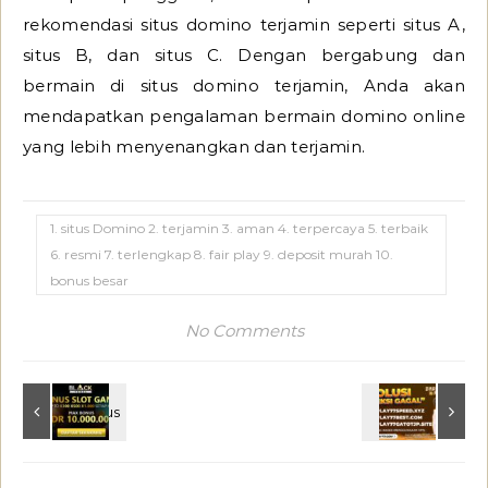
rekomendasi situs domino terjamin seperti situs A,
situs B, dan situs C. Dengan bergabung dan
bermain di situs domino terjamin, Anda akan
mendapatkan pengalaman bermain domino online
yang lebih menyenangkan dan terjamin.
1. situs Domino 2. terjamin 3. aman 4. terpercaya 5. terbaik
6. resmi 7. terlengkap 8. fair play 9. deposit murah 10.
bonus besar
No Comments