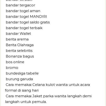
bandar tergacor
bandar togel aman
bandar togel MANDIRI
bandar togel saldo gratis
bandar togel terbaik
bandar Wallet
berita arema
Berita Olahraga
berita selebritis
Bonanza bagus
bos online
bromo
bundesliga tabelle
burung garuda
Cara memakai Celana kulot wanita untuk acara
formal di siang hari
Cara memakai Jaket parka wanita langkah demi
langkah untuk pemula.