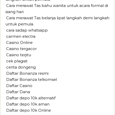
Cara merawat Tas bahu wanita untuk acara formal di
siang hari
Cara merawat Tas belanja lipat langkah demi langkah
untuk pemula.
cara sadap whatsapp
carmen electra
Casino Online
Casino tergacor
Casino terjitu
cek plagiat
cerita dongeng
Daftar Bonanza resmi
Daftar Bonanza telkomsel
Daftar Casino
Daftar Dana
Daftar depo 10k alternatif
Daftar depo 10k aman
Daftar depo 10k Online