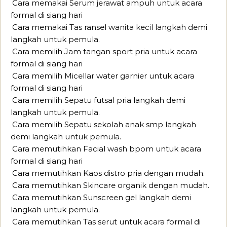
Cara memakai Serum jerawat ampuh untuk acara
formal di siang hari
Cara memakai Tas ransel wanita kecil langkah demi
langkah untuk pemula.
Cara memilih Jam tangan sport pria untuk acara
formal di siang hari
Cara memilih Micellar water garnier untuk acara
formal di siang hari
Cara memilih Sepatu futsal pria langkah demi
langkah untuk pemula.
Cara memilih Sepatu sekolah anak smp langkah
demi langkah untuk pemula.
Cara memutihkan Facial wash bpom untuk acara
formal di siang hari
Cara memutihkan Kaos distro pria dengan mudah.
Cara memutihkan Skincare organik dengan mudah.
Cara memutihkan Sunscreen gel langkah demi
langkah untuk pemula.
Cara memutihkan Tas serut untuk acara formal di