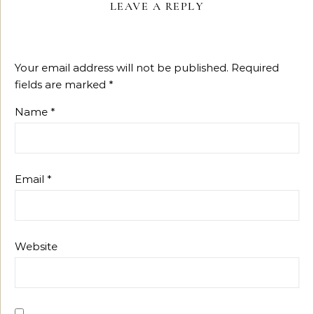
LEAVE A REPLY
Your email address will not be published.
Required
fields are marked
*
Name
*
Email
*
Website