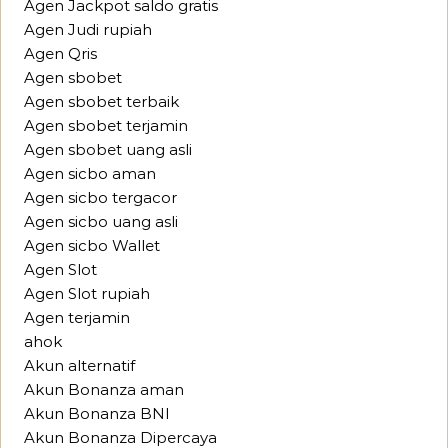
Agen Jackpot saldo gratis
Agen Judi rupiah
Agen Qris
Agen sbobet
Agen sbobet terbaik
Agen sbobet terjamin
Agen sbobet uang asli
Agen sicbo aman
Agen sicbo tergacor
Agen sicbo uang asli
Agen sicbo Wallet
Agen Slot
Agen Slot rupiah
Agen terjamin
ahok
Akun alternatif
Akun Bonanza aman
Akun Bonanza BNI
Akun Bonanza Dipercaya