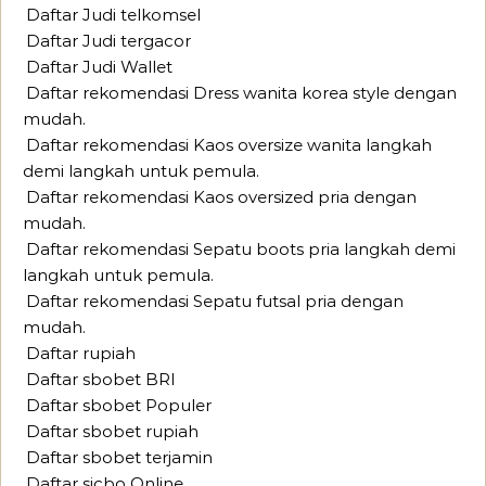
Daftar Judi telkomsel
Daftar Judi tergacor
Daftar Judi Wallet
Daftar rekomendasi Dress wanita korea style dengan
mudah.
Daftar rekomendasi Kaos oversize wanita langkah
demi langkah untuk pemula.
Daftar rekomendasi Kaos oversized pria dengan
mudah.
Daftar rekomendasi Sepatu boots pria langkah demi
langkah untuk pemula.
Daftar rekomendasi Sepatu futsal pria dengan
mudah.
Daftar rupiah
Daftar sbobet BRI
Daftar sbobet Populer
Daftar sbobet rupiah
Daftar sbobet terjamin
Daftar sicbo Online