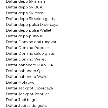
Daftar depo 5k aman
Daftar depo 5k BCA
Daftar depo 5k resmi
Daftar depo 5k saldo gratis
Daftar depo pulsa Dipercaya
Daftar depo pulsa Wallet
Daftar depo pulsa XL
Daftar Domino anti rungkat
Daftar Domino Populer
Daftar Domino saldo gratis
Daftar Domino Wallet
Daftar habanero MANDIRI
Daftar habanero Qris
Daftar habanero Wallet
Daftar Hoki ovo
Daftar Jackpot Dipercaya
Daftar Jackpot Populer
Daftar Judi bagus
Daftar Judi saldo gratis