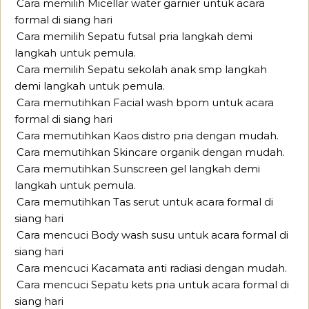
Cara memilih Micellar water garnier untuk acara
formal di siang hari
Cara memilih Sepatu futsal pria langkah demi
langkah untuk pemula.
Cara memilih Sepatu sekolah anak smp langkah
demi langkah untuk pemula.
Cara memutihkan Facial wash bpom untuk acara
formal di siang hari
Cara memutihkan Kaos distro pria dengan mudah.
Cara memutihkan Skincare organik dengan mudah.
Cara memutihkan Sunscreen gel langkah demi
langkah untuk pemula.
Cara memutihkan Tas serut untuk acara formal di
siang hari
Cara mencuci Body wash susu untuk acara formal di
siang hari
Cara mencuci Kacamata anti radiasi dengan mudah.
Cara mencuci Sepatu kets pria untuk acara formal di
siang hari