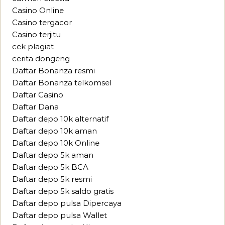
Casino Online
Casino tergacor
Casino terjitu
cek plagiat
cerita dongeng
Daftar Bonanza resmi
Daftar Bonanza telkomsel
Daftar Casino
Daftar Dana
Daftar depo 10k alternatif
Daftar depo 10k aman
Daftar depo 10k Online
Daftar depo 5k aman
Daftar depo 5k BCA
Daftar depo 5k resmi
Daftar depo 5k saldo gratis
Daftar depo pulsa Dipercaya
Daftar depo pulsa Wallet