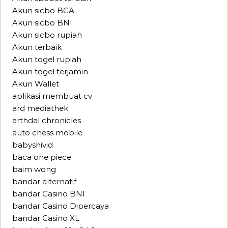
Akun sicbo BCA
Akun sicbo BNI
Akun sicbo rupiah
Akun terbaik
Akun togel rupiah
Akun togel terjamin
Akun Wallet
aplikasi membuat cv
ard mediathek
arthdal chronicles
auto chess mobile
babyshivid
baca one piece
baim wong
bandar alternatif
bandar Casino BNI
bandar Casino Dipercaya
bandar Casino XL