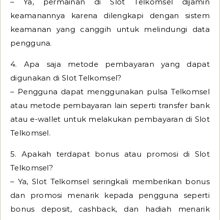
– Ya, permainan di Slot Telkomsel dijamin
keamanannya karena dilengkapi dengan sistem
keamanan yang canggih untuk melindungi data
pengguna.
4. Apa saja metode pembayaran yang dapat
digunakan di Slot Telkomsel?
– Pengguna dapat menggunakan pulsa Telkomsel
atau metode pembayaran lain seperti transfer bank
atau e-wallet untuk melakukan pembayaran di Slot
Telkomsel.
5. Apakah terdapat bonus atau promosi di Slot
Telkomsel?
– Ya, Slot Telkomsel seringkali memberikan bonus
dan promosi menarik kepada pengguna seperti
bonus deposit, cashback, dan hadiah menarik