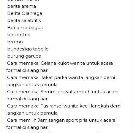
berita arema
Berita Olahraga
berita selebritis
Bonanza bagus
bos online
bromo
bundesliga tabelle
burung garuda
Cara memakai Celana kulot wanita untuk acara
formal di siang hari
Cara memakai Jaket parka wanita langkah demi
langkah untuk pemula.
Cara memakai Serum jerawat ampuh untuk acara
formal di siang hari
Cara memakai Tas ransel wanita kecil langkah demi
langkah untuk pemula.
Cara memilih Jam tangan sport pria untuk acara
formal di siang hari