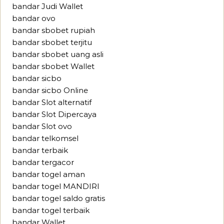
bandar Judi Wallet
bandar ovo
bandar sbobet rupiah
bandar sbobet terjitu
bandar sbobet uang asli
bandar sbobet Wallet
bandar sicbo
bandar sicbo Online
bandar Slot alternatif
bandar Slot Dipercaya
bandar Slot ovo
bandar telkomsel
bandar terbaik
bandar tergacor
bandar togel aman
bandar togel MANDIRI
bandar togel saldo gratis
bandar togel terbaik
bandar Wallet