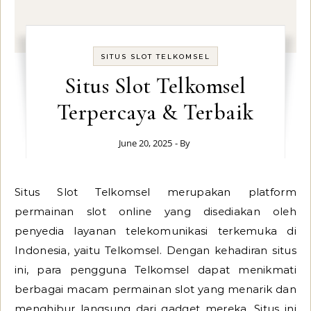
SITUS SLOT TELKOMSEL
Situs Slot Telkomsel
Terpercaya & Terbaik
June 20, 2025
- By
Situs Slot Telkomsel merupakan platform
permainan slot online yang disediakan oleh
penyedia layanan telekomunikasi terkemuka di
Indonesia, yaitu Telkomsel. Dengan kehadiran situs
ini, para pengguna Telkomsel dapat menikmati
berbagai macam permainan slot yang menarik dan
menghibur langsung dari gadget mereka. Situs ini