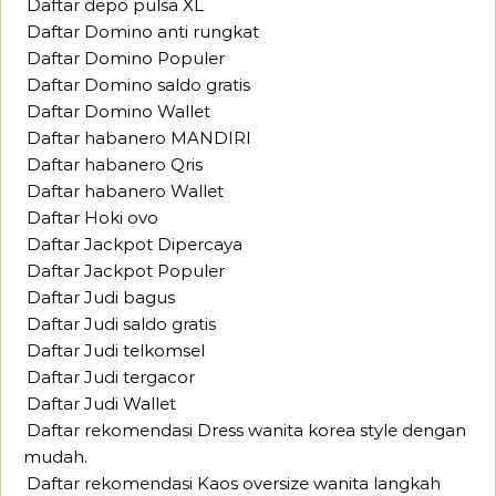
Daftar depo pulsa XL
Daftar Domino anti rungkat
Daftar Domino Populer
Daftar Domino saldo gratis
Daftar Domino Wallet
Daftar habanero MANDIRI
Daftar habanero Qris
Daftar habanero Wallet
Daftar Hoki ovo
Daftar Jackpot Dipercaya
Daftar Jackpot Populer
Daftar Judi bagus
Daftar Judi saldo gratis
Daftar Judi telkomsel
Daftar Judi tergacor
Daftar Judi Wallet
Daftar rekomendasi Dress wanita korea style dengan
mudah.
Daftar rekomendasi Kaos oversize wanita langkah