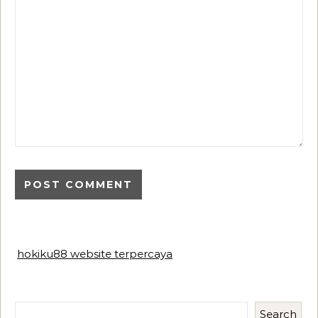
hokiku88 website terpercaya
Search