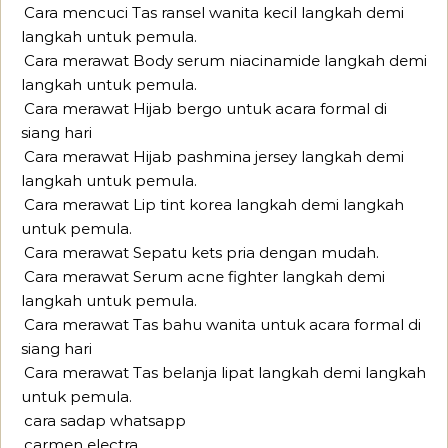
Cara mencuci Tas ransel wanita kecil langkah demi
langkah untuk pemula.
Cara merawat Body serum niacinamide langkah demi
langkah untuk pemula.
Cara merawat Hijab bergo untuk acara formal di
siang hari
Cara merawat Hijab pashmina jersey langkah demi
langkah untuk pemula.
Cara merawat Lip tint korea langkah demi langkah
untuk pemula.
Cara merawat Sepatu kets pria dengan mudah.
Cara merawat Serum acne fighter langkah demi
langkah untuk pemula.
Cara merawat Tas bahu wanita untuk acara formal di
siang hari
Cara merawat Tas belanja lipat langkah demi langkah
untuk pemula.
cara sadap whatsapp
carmen electra