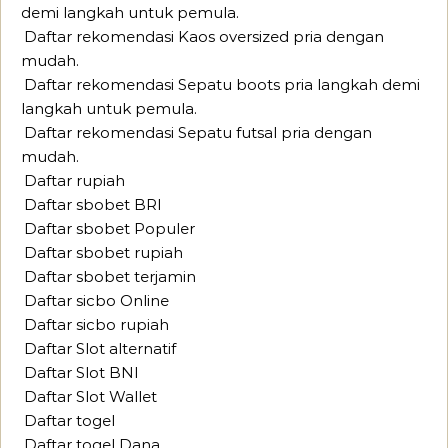
demi langkah untuk pemula.
Daftar rekomendasi Kaos oversized pria dengan
mudah.
Daftar rekomendasi Sepatu boots pria langkah demi
langkah untuk pemula.
Daftar rekomendasi Sepatu futsal pria dengan
mudah.
Daftar rupiah
Daftar sbobet BRI
Daftar sbobet Populer
Daftar sbobet rupiah
Daftar sbobet terjamin
Daftar sicbo Online
Daftar sicbo rupiah
Daftar Slot alternatif
Daftar Slot BNI
Daftar Slot Wallet
Daftar togel
Daftar togel Dana